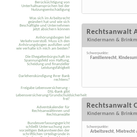
Berücksichtigung von
Unterhaltsansprüchen bei der
Nutzungsentschädigung
Was sich im Arbeitsrecht
geändert hat und wie sich
Beschäftigte und Unternehmen
jetzt absichern können
Rechtsanwalt 
Anhörungsbogen bei
Kindermann & Brink
Verkehrsverstoß: Muss ich den
Anhörungsbogen ausfüllen und
wie verhalte ich mich am besten?
Schwerpunkte:
Die Ehegattenbürgschaft im
Familienrecht
,
Kindesun
Spannungsfeld von Haftung,
Scheidung und finanzieller
Leistungsfähigkeit
Darlehenskündigung Ihrer Bank
rechtens?
Freigabe Lebensversicherung -
DSL-Bank gibt
Lebensversicherung/Grundschuldsicherheit
frei!
Rechtsanwalt 
Adventskalender für
Rechtsanwältinnen und
Kindermann & Brink
Rechtsanwälte
Bundesverfassungsgericht
schließt Untersuchung zum
Schwerpunkte:
vorzeitigen Bekanntwerden der
Arbeitsrecht
,
Mietrecht
schriftlichen Urteilsgründe in