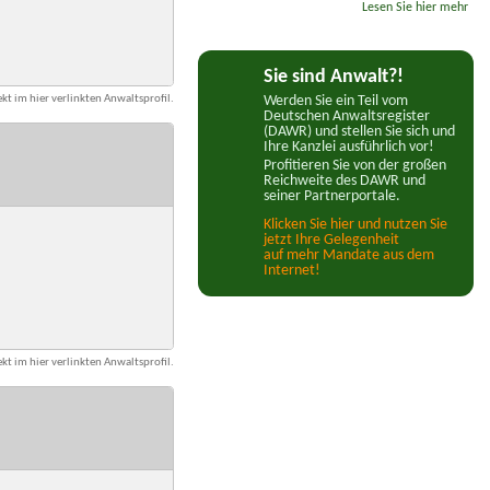
Lesen Sie hier mehr
Sie sind Anwalt?!
kt im hier verlinkten Anwaltsprofil.
Werden Sie ein Teil vom
Deutschen Anwaltsregister
(DAWR) und stellen Sie sich und
Ihre Kanzlei ausführlich vor!
Profitieren Sie von der großen
Reichweite des DAWR und
seiner Partnerportale.
Klicken Sie hier und nutzen Sie
jetzt Ihre Gelegenheit
auf mehr Mandate aus dem
Internet!
kt im hier verlinkten Anwaltsprofil.