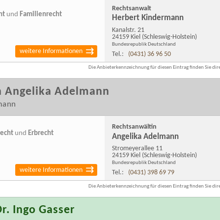
Rechtsanwalt
ht
und
Familienrecht
Herbert Kindermann
Kanalstr. 21
24159 Kiel
(Schleswig-Holstein)
Bundesrepublik Deutschland
weitere Informationen
Tel.:
(0431) 36 96 50
Die Anbieterkennzeichnung für diesen Eintrag finden Sie dire
n Angelika Adelmann
rmann
Rechtsanwältin
recht
und
Erbrecht
Angelika Adelmann
Stromeyerallee 11
24159 Kiel
(Schleswig-Holstein)
Bundesrepublik Deutschland
weitere Informationen
Tel.:
(0431) 398 69 79
Die Anbieterkennzeichnung für diesen Eintrag finden Sie dire
r. Ingo Gasser