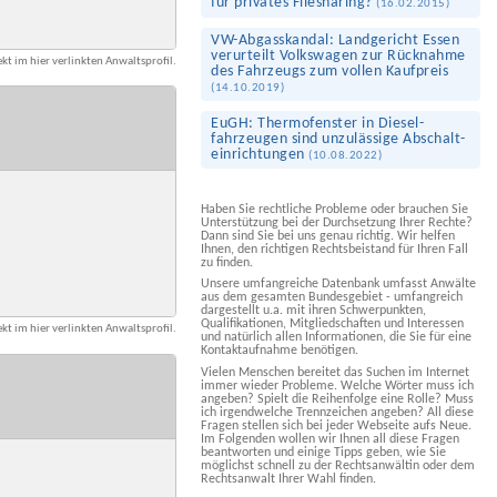
für privates Filesharing?
(
16.02.2015
)
VW-Abgas­skandal: Landgericht Essen
verurteilt Volkswagen zur Rücknahme
kt im hier verlinkten Anwaltsprofil.
des Fahrzeugs zum vollen Kaufpreis
(
14.10.2019
)
EuGH: Thermo­fenster in Diesel­
fahrzeugen sind unzulässige Abschalt­
einrichtungen
(
10.08.2022
)
Haben Sie rechtliche Probleme oder brauchen Sie
Unterstützung bei der Durchsetzung Ihrer Rechte?
Dann sind Sie bei uns genau richtig. Wir helfen
Ihnen, den richtigen Rechtsbeistand für Ihren Fall
zu finden.
Unsere umfangreiche Datenbank umfasst Anwälte
aus dem gesamten Bundesgebiet - umfangreich
dargestellt u.a. mit ihren Schwerpunkten,
Qualifikationen, Mitgliedschaften und Interessen
kt im hier verlinkten Anwaltsprofil.
und natürlich allen Informationen, die Sie für eine
Kontaktaufnahme benötigen.
Vielen Menschen bereitet das Suchen im Internet
immer wieder Probleme. Welche Wörter muss ich
angeben? Spielt die Reihenfolge eine Rolle? Muss
ich irgendwelche Trennzeichen angeben? All diese
Fragen stellen sich bei jeder Webseite aufs Neue.
Im Folgenden wollen wir Ihnen all diese Fragen
beantworten und einige Tipps geben, wie Sie
möglichst schnell zu der Rechtsanwältin oder dem
Rechtsanwalt Ihrer Wahl finden.