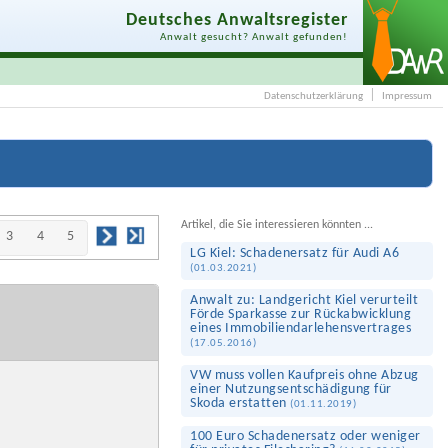
Deutsches Anwaltsregister
Anwalt gesucht? Anwalt gefunden!
Datenschutzerklärung
Impressum
Artikel, die Sie interessieren könnten ...
3
4
5
LG Kiel: Schaden­ersatz für Audi A6
(
01.03.2021
)
Anwalt zu: Landgericht Kiel verurteilt
Förde Sparkasse zur Rück­abwicklung
eines Immobilien­darlehens­vertrages
(
17.05.2016
)
VW muss vollen Kaufpreis ohne Abzug
einer Nutzungs­entschädigung für
Skoda erstatten
(
01.11.2019
)
100 Euro Schadenersatz oder weniger