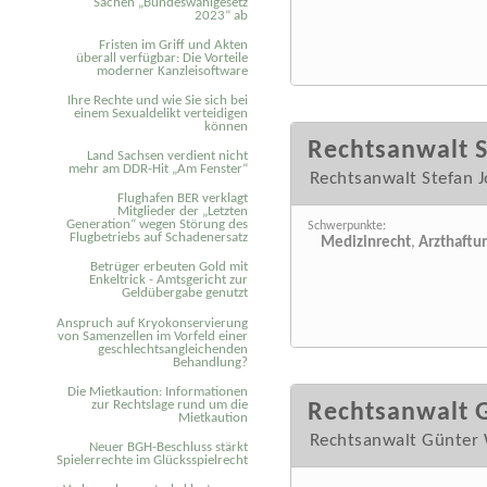
Sachen „Bundeswahlgesetz
2023“ ab
Fristen im Griff und Akten
überall verfügbar: Die Vorteile
moderner Kanzleisoftware
Ihre Rechte und wie Sie sich bei
einem Sexual­delikt verteidigen
können
Rechtsanwalt 
Land Sachsen verdient nicht
mehr am DDR-Hit „Am Fenster“
Rechtsanwalt Stefan 
Flughafen BER verklagt
Mitglieder der „Letzten
Generation“ wegen Störung des
Schwerpunkte:
Flugbetriebs auf Schadenersatz
Medizinrecht
,
Arzthaftu
Betrüger erbeuten Gold mit
Enkeltrick - Amtsgericht zur
Geldübergabe genutzt
Anspruch auf Kryokonservierung
von Samenzellen im Vorfeld einer
geschlechtsangleichenden
Behandlung?
Die Mietkaution: Informationen
zur Rechtslage rund um die
Rechtsanwalt 
Mietkaution
Rechtsanwalt Günter 
Neuer BGH-Beschluss stärkt
Spielerrechte im Glücksspielrecht