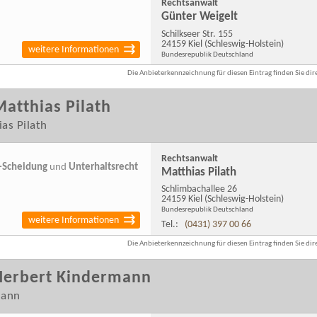
Rechtsanwalt
Günter Weigelt
Schilkseer Str. 155
24159 Kiel
(Schleswig-Holstein)
weitere Informationen
Bundesrepublik Deutschland
Die Anbieterkennzeichnung für diesen Eintrag finden Sie dire
atthias Pilath
as Pilath
Rechtsanwalt
-Scheidung
und
Unterhaltsrecht
Matthias Pilath
Schlimbachallee 26
24159 Kiel
(Schleswig-Holstein)
Bundesrepublik Deutschland
weitere Informationen
Tel.:
(0431) 397 00 66
Die Anbieterkennzeichnung für diesen Eintrag finden Sie dire
Herbert Kindermann
mann