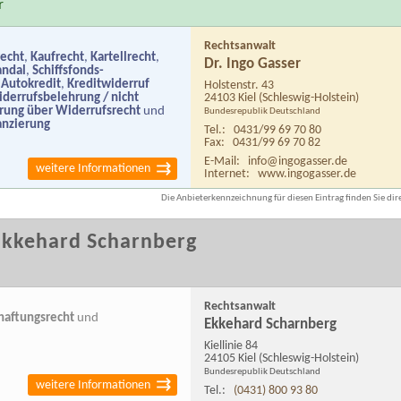
r
Rechtsanwalt
recht
,
Kaufrecht
,
Kartellrecht
,
Dr. Ingo Gasser
andal
,
Schiffsfonds-
 Autokredit
,
Kreditwiderruf
Holstenstr. 43
iderrufsbelehrung / nicht
24103 Kiel
(Schleswig-Holstein)
ung über Widerrufsrecht
und
Bundesrepublik Deutschland
anzierung
Tel.:
0431/99 69 70 80
Fax:
0431/99 69 70 82
E-Mail:
info@ingogasser.de
weitere Informationen
Internet:
www.ingogasser.de
Die Anbieterkennzeichnung für diesen Eintrag finden Sie dire
Ekkehard Scharnberg
Rechtsanwalt
haftungsrecht
und
Ekkehard Scharnberg
Kiellinie 84
24105 Kiel
(Schleswig-Holstein)
Bundesrepublik Deutschland
weitere Informationen
Tel.:
(0431) 800 93 80