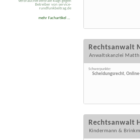
Verbraucherzentrale klagt gegen
Betreiber von service-
rundfunkbeitrag.de
mehr Fachartikel ...
Rechtsanwalt M
Anwaltskanzlei Matthi
Schwerpunkte:
Scheidungsrecht
,
Online
Rechtsanwalt 
Kindermann & Brink