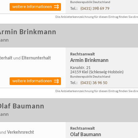
Bundesrepublik Deutschland
weitere Informationen
Tel.:
(0431) 398 69 79
Die Anbieterkennzeichnung für diesen Eintrag finden Sie dire
Armin Brinkmann
mann
Rechtsanwalt
terhalt
und
Elternunterhalt
Armin Brinkmann
Kanalstr. 21
24159 Kiel
(Schleswig-Holstein)
Bundesrepublik Deutschland
weitere Informationen
Tel.:
(0431) 36 96 50
Die Anbieterkennzeichnung für diesen Eintrag finden Sie dire
Olaf Baumann
mann
Rechtsanwalt
und
Verkehrsrecht
Olaf Baumann