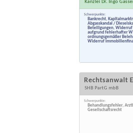
Kanzlei Dr. Ingo Gasse
Schwerpunkte:
Bankrecht
,
Kapitalmarkt
Abgasskandal / Dieselsk
Beteiligungen
,
Widerruf
aufgrund fehlerhafter W
ordnungsgemäßer Belehr
Widerruf Immobilienfin
Rechtsanwalt 
SHB PartG mbB
Schwerpunkte:
Behandlungsfehler
,
Arzt
Gesellschaftsrecht