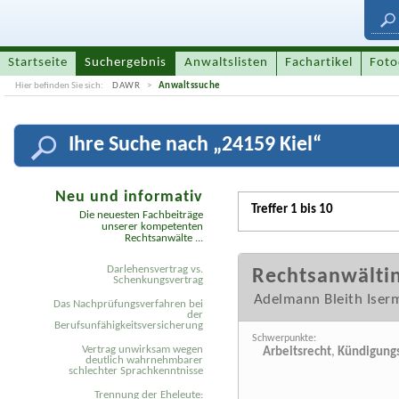
Startseite
Suchergebnis
Anwaltslisten
Fachartikel
Foto
Hier befinden Sie sich:
DAWR
Anwaltssuche
Ihre
Suche nach „
24159 Kiel
“
Neu und informativ
Treffer 1 bis 10
Die neuesten Fachbeiträge
unserer kompetenten
Rechtsanwälte ...
Darlehensvertrag vs.
Rechtsanwältin
Schenkungsvertrag
Adelmann Bleith Ise
Das Nachprüfungsverfahren bei
der
Berufsunfähigkeitsversicherung
Schwerpunkte:
Vertrag unwirksam wegen
Arbeitsrecht
,
Kündigungs
deutlich wahrnehmbarer
schlechter Sprachkenntnisse
Trennung der Eheleute: