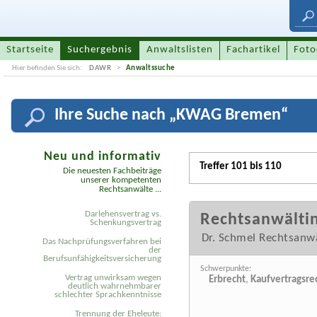
Startseite
Suchergebnis
Anwaltslisten
Fachartikel
Foto
Hier befinden Sie sich:
DAWR
Anwaltssuche
Ihre
Suche nach „
KWAG Bremen
“
Neu und informativ
Treffer 101 bis 110
Die neuesten Fachbeiträge
unserer kompetenten
Rechtsanwälte ...
Darlehensvertrag vs.
Rechtsanwälti
Schenkungsvertrag
Dr. Schmel Rechtsanw
Das Nachprüfungsverfahren bei
der
Berufsunfähigkeitsversicherung
Schwerpunkte:
Vertrag unwirksam wegen
Erbrecht
,
Kaufvertragsre
deutlich wahrnehmbarer
schlechter Sprachkenntnisse
Trennung der Eheleute: