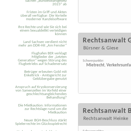
Sachen „Bundeswahlgesetz
2023“ ab
Fristen im Griff und Akten
überall verfügbar: Die Vorteile
moderner Kanzleisoftware
Ihre Rechte und wie Sie sich bei
einem Sexual­delikt verteidigen
können
Rechtsanwalt 
Land Sachsen verdient nicht
mehr am DDR-Hit „Am Fenster“
Bürsner & Giese
Flughafen BER verklagt
Mitglieder der „Letzten
Generation“ wegen Störung des
Schwerpunkte:
Flugbetriebs auf Schadenersatz
Mietrecht
,
Verkehrsunfa
Betrüger erbeuten Gold mit
Enkeltrick - Amtsgericht zur
Geldübergabe genutzt
Anspruch auf Kryokonservierung
von Samenzellen im Vorfeld einer
geschlechtsangleichenden
Behandlung?
Die Mietkaution: Informationen
zur Rechtslage rund um die
Rechtsanwalt 
Mietkaution
Rechtsanwalt Heinke
Neuer BGH-Beschluss stärkt
Spielerrechte im Glücksspielrecht