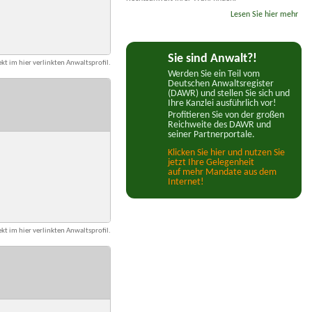
Lesen Sie hier mehr
Sie sind Anwalt?!
kt im hier verlinkten Anwaltsprofil.
Werden Sie ein Teil vom
Deutschen Anwaltsregister
(DAWR) und stellen Sie sich und
Ihre Kanzlei ausführlich vor!
Profitieren Sie von der großen
Reichweite des DAWR und
seiner Partnerportale.
Klicken Sie hier und nutzen Sie
jetzt Ihre Gelegenheit
auf mehr Mandate aus dem
Internet!
kt im hier verlinkten Anwaltsprofil.