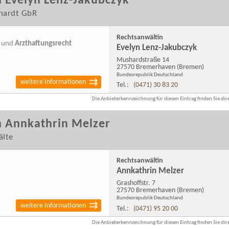
 Evelyn Lenz-Jakubczyk
hardt GbR
Rechtsanwältin
und
Arzthaftungsrecht
Evelyn Lenz-Jakubczyk
Mushardstraße 14
27570 Bremerhaven
(Bremen)
Bundesrepublik Deutschland
weitere Informationen
Tel.:
(0471) 30 83 20
Die Anbieterkennzeichnung für diesen Eintrag finden Sie dire
n Annkathrin Melzer
älte
Rechtsanwältin
Annkathrin Melzer
Grashoffstr. 7
27570 Bremerhaven
(Bremen)
Bundesrepublik Deutschland
weitere Informationen
Tel.:
(0471) 95 20 00
Die Anbieterkennzeichnung für diesen Eintrag finden Sie dire