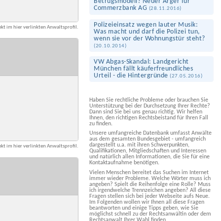
Betrugs­modell? Neuer Ärger für
Commerzbank AG
(
28.11.2016
)
Polizeieinsatz wegen lauter Musik:
kt im hier verlinkten Anwaltsprofil.
Was macht und darf die Polizei tun,
wenn sie vor der Wohnungstür steht?
(
20.10.2014
)
VW Abgas-Skandal: Landgericht
München fällt käuferfreundliches
Urteil - die Hintergründe
(
27.05.2016
)
Haben Sie rechtliche Probleme oder brauchen Sie
Unterstützung bei der Durchsetzung Ihrer Rechte?
Dann sind Sie bei uns genau richtig. Wir helfen
Ihnen, den richtigen Rechtsbeistand für Ihren Fall
zu finden.
Unsere umfangreiche Datenbank umfasst Anwälte
aus dem gesamten Bundesgebiet - umfangreich
dargestellt u.a. mit ihren Schwerpunkten,
kt im hier verlinkten Anwaltsprofil.
Qualifikationen, Mitgliedschaften und Interessen
und natürlich allen Informationen, die Sie für eine
Kontaktaufnahme benötigen.
Vielen Menschen bereitet das Suchen im Internet
immer wieder Probleme. Welche Wörter muss ich
angeben? Spielt die Reihenfolge eine Rolle? Muss
ich irgendwelche Trennzeichen angeben? All diese
Fragen stellen sich bei jeder Webseite aufs Neue.
Im Folgenden wollen wir Ihnen all diese Fragen
beantworten und einige Tipps geben, wie Sie
möglichst schnell zu der Rechtsanwältin oder dem
Rechtsanwalt Ihrer Wahl finden.