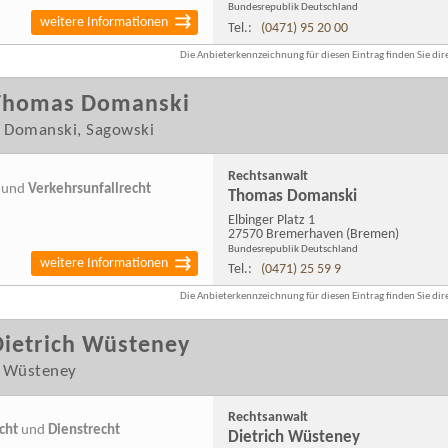
Bundesrepublik Deutschland
weitere Informationen
Tel.:
(0471) 95 20 00
Die Anbieterkennzeichnung für diesen Eintrag finden Sie dire
Thomas Domanski
 Domanski, Sagowski
Rechtsanwalt
und
Verkehrsunfallrecht
Thomas Domanski
Elbinger Platz 1
27570 Bremerhaven
(Bremen)
Bundesrepublik Deutschland
weitere Informationen
Tel.:
(0471) 25 59 9
Die Anbieterkennzeichnung für diesen Eintrag finden Sie dire
Dietrich Wüsteney
h Wüsteney
Rechtsanwalt
cht
und
Dienstrecht
Dietrich Wüsteney