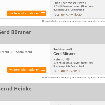
Erich-Koch-Weser-Platz 1
27568 Bremerhaven
(Bremen)
Bundesrepublik Deutschland
weitere Informationen
Tel.:
(0471) 94 80 20
Die Anbieterkennzeichnung für diesen Eintrag finden Sie dire
Gerd Bürsner
Rechtsanwalt
llrecht
und
Sozialrecht
Gerd Bürsner
Hafenstr. 88
27576 Bremerhaven
(Bremen)
Bundesrepublik Deutschland
weitere Informationen
Tel.:
(0471) 57 01 1
Die Anbieterkennzeichnung für diesen Eintrag finden Sie dire
Bernd Heinke