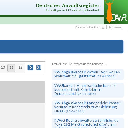
Deutsches Anwaltsregister
Anwalt gesucht? Anwalt gefunden!
Datenschutzerklärung
Impressum
Artikel, die Sie interessieren könnten ...
10
11
12
VW-Abgas­skandal: Aktion "Wir-wollen-
Wahrheit !!!" gestartet
(
02.08.2016
)
VW-Skandal: Amerikanische Kanzlei
kooperiert mit Kanzleien in
Deutschland
(
26.04.2016
)
VW Abgasskandal: Landgericht Passau
verurteilt Rechts­schutz­versicherung
ÖRAG
(
20.06.2016
)
KWAG Rechtsanwälte zu Schiffs­fonds
"CFB 162 MS Gabriele Schulte": Ein