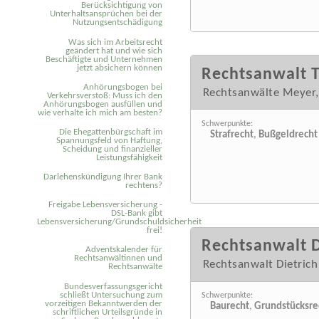
Berücksichtigung von
Unterhaltsansprüchen bei der
Nutzungsentschädigung
Was sich im Arbeitsrecht
geändert hat und wie sich
Beschäftigte und Unternehmen
jetzt absichern können
Rechtsanwalt 
Anhörungsbogen bei
Rechtsanwälte Meyer,
Verkehrsverstoß: Muss ich den
Anhörungsbogen ausfüllen und
wie verhalte ich mich am besten?
Schwerpunkte:
Die Ehegattenbürgschaft im
Strafrecht
,
Bußgeldrecht
Spannungsfeld von Haftung,
Scheidung und finanzieller
Leistungsfähigkeit
Darlehenskündigung Ihrer Bank
rechtens?
Freigabe Lebensversicherung -
DSL-Bank gibt
Lebensversicherung/Grundschuldsicherheit
frei!
Rechtsanwalt 
Adventskalender für
Rechtsanwältinnen und
Rechtsanwalt Dietric
Rechtsanwälte
Bundesverfassungsgericht
schließt Untersuchung zum
Schwerpunkte:
vorzeitigen Bekanntwerden der
Baurecht
,
Grundstücksre
schriftlichen Urteilsgründe in