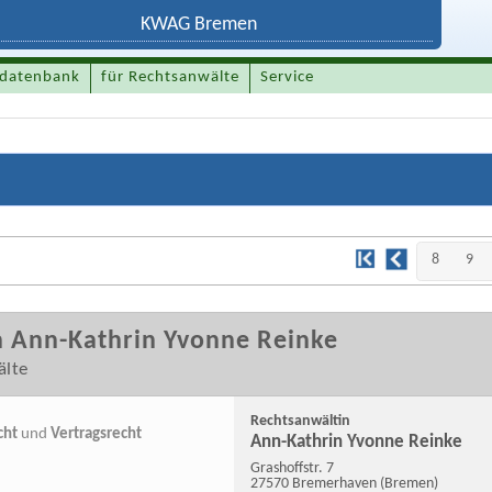
datenbank
für Rechtsanwälte
Service
8
9
n Ann-Kathrin Yvonne Reinke
älte
Rechtsanwältin
cht
und
Vertragsrecht
Ann-Kathrin Yvonne Reinke
Grashoffstr. 7
27570 Bremerhaven
(Bremen)