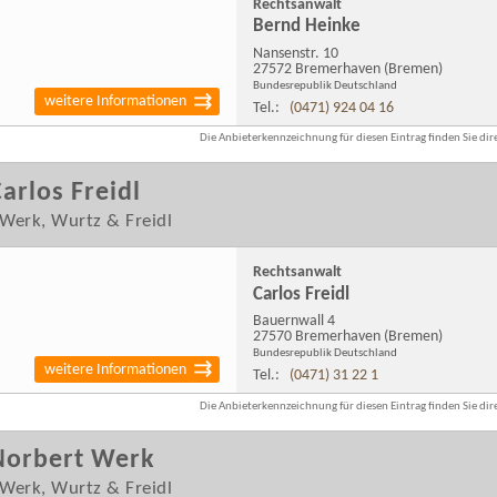
Rechtsanwalt
Bernd Heinke
Nansenstr. 10
27572 Bremerhaven
(Bremen)
Bundesrepublik Deutschland
weitere Informationen
Tel.:
(0471) 924 04 16
Die Anbieterkennzeichnung für diesen Eintrag finden Sie dire
arlos Freidl
Werk, Wurtz & Freidl
Rechtsanwalt
Carlos Freidl
Bauernwall 4
27570 Bremerhaven
(Bremen)
Bundesrepublik Deutschland
weitere Informationen
Tel.:
(0471) 31 22 1
Die Anbieterkennzeichnung für diesen Eintrag finden Sie dire
Norbert Werk
Werk, Wurtz & Freidl