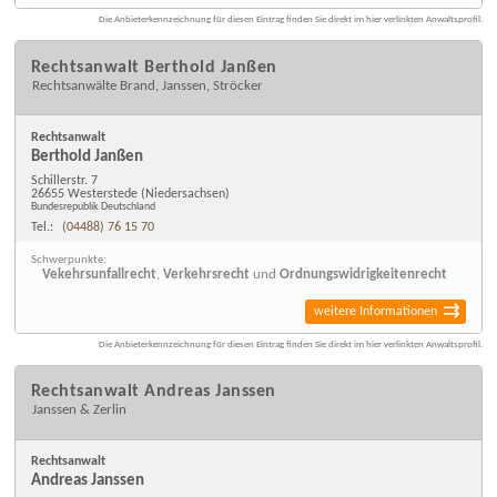
Die Anbieterkennzeichnung für diesen Eintrag finden Sie direkt im hier verlinkten Anwaltsprofil.
Rechtsanwalt Berthold Janßen
Rechtsanwälte Brand, Janssen, Ströcker
Rechtsanwalt
Berthold Janßen
Schillerstr. 7
26655 Westerstede
(Niedersachsen)
Bundesrepublik Deutschland
Tel.:
(04488) 76 15 70
Schwerpunkte:
Vekehrsunfallrecht
,
Verkehrsrecht
und
Ordnungswidrigkeitenrecht
weitere Informationen
Die Anbieterkennzeichnung für diesen Eintrag finden Sie direkt im hier verlinkten Anwaltsprofil.
Rechtsanwalt Andreas Janssen
Janssen & Zerlin
Rechtsanwalt
Andreas Janssen