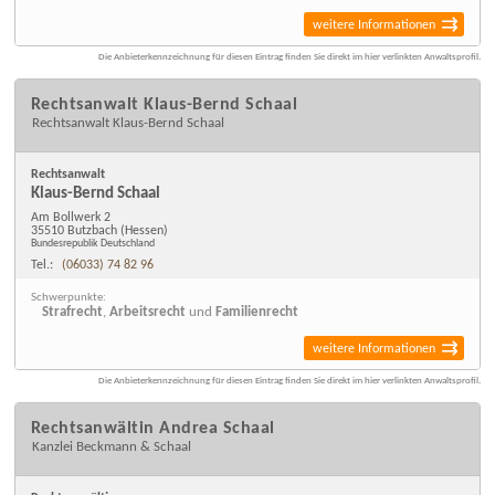
weitere Informationen
Die Anbieterkennzeichnung für diesen Eintrag finden Sie direkt im hier verlinkten Anwaltsprofil.
Rechtsanwalt Klaus-Bernd Schaal
Rechtsanwalt Klaus-Bernd Schaal
Rechtsanwalt
Klaus-Bernd Schaal
Am Bollwerk 2
35510 Butzbach
(Hessen)
Bundesrepublik Deutschland
Tel.:
(06033) 74 82 96
Schwerpunkte:
Strafrecht
,
Arbeitsrecht
und
Familienrecht
weitere Informationen
Die Anbieterkennzeichnung für diesen Eintrag finden Sie direkt im hier verlinkten Anwaltsprofil.
Rechtsanwältin Andrea Schaal
Kanzlei Beckmann & Schaal