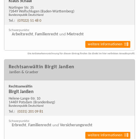
Klaus Schaal
Nürtinger Str. 35
72649 Wolfschlugen
(Baden-Württemberg)
Bundesrepublik Deutschland
Tel.:
(07022) 51 48 0
Schwerpunkte:
Arbeitsrecht
,
Familienrecht
und
Mietrecht
weitere Informationen
Die Anbieterkennzeichnung für diesen Eintrag finden Sie direkt im hier verlinkten Anwaltsprofil.
Rechtsanwältin Birgit Janßen
Janßen & Graeber
Rechtsanwältin
Birgit Janßen
Helene-Lange-Str. 10
14469 Potsdam
(Brandenburg)
Bundesrepublik Deutschland
Tel.:
(0331) 201 09 81
Schwerpunkte:
Erbrecht
,
Familienrecht
und
Versicherungsrecht
weitere Informationen