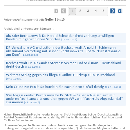
Die Anbieterkennzeichnung für diesen Eintrag finden Sie direkt im hier verlinkten Anwaltsprofil.
1
2
3
4
5
Folgende Auflistung enthält die
Treffer 1 bis 10
Artikel, die Sie interessieren könnten ...
abvz.de: Rechtsanwalt Dr. Harald Schneider droht zahlungs­unwilligen
Kunden mit gerichtlichen Schritten
(
27.07.2016
)
DR Verwaltung AG und ustid-nr.de: Rechtsanwalt Arnold E. Schiemann
übernimmt Vertretung mit seiner "Rechtsanwalts- und Wirtschaftskanzlei
am Dom"
(
24.08.2015
)
Rechtsanwalt Dr. Alexander Stevens: Sexmob und Sexismus - Deutschland
dreht durch
(
11.01.2016
)
Weiterer Schlag gegen das illegale Online-Glücksspiel in Deutschland
(
07.09.2022
)
Kein Grund zur Panik: So handeln Sie nach einem Unfall richtig
(
24.01.2019
)
VW-Abgas­skandal: Rechts­anwälte Dr. Stoll & Sauer schließen sich mit
anderen Rechts­anwalts­kanzleien gegen VW zum "Fachkreis Abgas­skandal"
zusammen
(
18.03.2016
)
Haben Sie rechtliche Probleme oder brauchen Sie Unterstützung bei der Durchsetzung Ihrer
Rechte? Dann sind Sie bei uns genau richtig. Wir helfen Ihnen, den richtigen Rechtsbeistand
für Ihren Fall zu finden.
Unsere umfangreiche Datenbank umfasst Anwälte aus dem gesamten Bundesgebiet -
umfangreich dargestellt u.a. mit ihren Schwerpunkten, Qualifikationen, Mitgliedschaften und