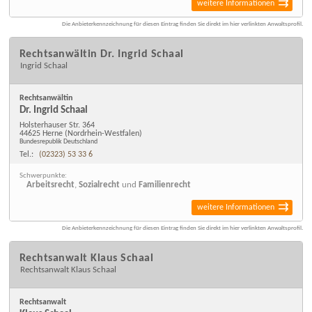
weitere Informationen
Die Anbieterkennzeichnung für diesen Eintrag finden Sie direkt im hier verlinkten Anwaltsprofil.
Rechtsanwältin Dr. Ingrid Schaal
Ingrid Schaal
Rechtsanwältin
Dr. Ingrid Schaal
Holsterhauser Str. 364
44625 Herne
(Nordrhein-Westfalen)
Bundesrepublik Deutschland
Tel.:
(02323) 53 33 6
Schwerpunkte:
Arbeitsrecht
,
Sozialrecht
und
Familienrecht
weitere Informationen
Die Anbieterkennzeichnung für diesen Eintrag finden Sie direkt im hier verlinkten Anwaltsprofil.
Rechtsanwalt Klaus Schaal
Rechtsanwalt Klaus Schaal
Rechtsanwalt