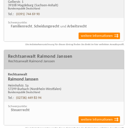
Gellerstr. 1
39108 Magdeburg
(Sachsen-Anhalt)
Bundesrepublik Deutschland
Tel.:
(0391) 744 69 90
Schwerpunkte:
Familienrecht
,
Scheidungsrecht
und
Arbeitsrecht
weitere Informationen
Die Anbieterkennzeichnung für diesen Eintrag finden Sie direkt im hier verlinkten Anwaltsprofil.
Rechtsanwalt Raimond Janssen
Rechtsanwalt Raimond Janssen
Rechtsanwalt
Raimond Janssen
Heimhofstr. 5a
57299 Burbach
(Nordrhein-Westfalen)
Bundesrepublik Deutschland
Tel.:
(02736) 449 83 94
Schwerpunkte:
Steuerrecht
weitere Informationen