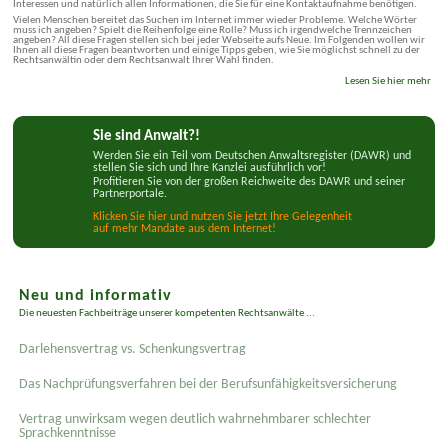
Interessen und natürlich allen Informationen, die Sie für eine Kontaktaufnahme benötigen.
Vielen Menschen bereitet das Suchen im Internet immer wieder Probleme. Welche Wörter
muss ich angeben? Spielt die Reihenfolge eine Rolle? Muss ich irgendwelche Trennzeichen
angeben? All diese Fragen stellen sich bei jeder Webseite aufs Neue. Im Folgenden wollen wir
Ihnen all diese Fragen beantworten und einige Tipps geben, wie Sie möglichst schnell zu der
Rechtsanwältin oder dem Rechtsanwalt Ihrer Wahl finden.
Lesen Sie hier mehr
Sie sind Anwalt?!
Werden Sie ein Teil vom Deutschen Anwaltsregister (DAWR) und
stellen Sie sich und Ihre Kanzlei ausführlich vor!
Profitieren Sie von der großen Reichweite des DAWR und seiner
Partnerportale.
Klicken Sie hier und nutzen Sie jetzt Ihre Gelegenheit
auf mehr Mandate aus dem Internet!
Neu und informativ
Die neuesten Fachbeiträge unserer kompetenten Rechtsanwälte ...
Darlehensvertrag vs. Schenkungsvertrag
Das Nachprüfungsverfahren bei der Berufsunfähigkeitsversicherung
Vertrag unwirksam wegen deutlich wahrnehmbarer schlechter
Sprachkenntnisse