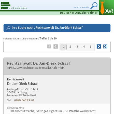
Anwalt suchen
Menü einblenden
Deutsches Anwaltsregister
Ihre
Suche nach „
Rechtsanwalt Dr. Jan-Dierk Schaal
“
Folgende Auflistung enthält die
Treffer 1 bis 10
1
2
3
4
5
Rechtsanwalt Dr. Jan-Dierk Schaal
KPMG Law Rechtsanwaltsgesellschaft mbH
Rechtsanwalt
Dr. Jan-Dierk Schaal
Ludwig-Erhard-Str. 11-17
20459 Hamburg
Bundesrepublik Deutschland
Tel.:
(040) 360 99 40
Schwerpunkte:
Datenschutzrecht
,
Geistiges Eigentum
und
Wettbewerbsrecht