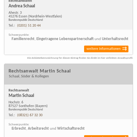
Rechtsanwältin
Andrea Schaal
Ahestr. 3
45276 Essen
(Nordrhein-Westfalen)
Bundesrepublik Deutschland
Tel.:
(0201) 51 20 44
Schwerpunkte:
Familienrecht
,
Eingetragene Lebenspartnerschaft
und
Unterhaltsrecht
weitere Informationen
Die Anbieterkennzeichnung für diesen Eintrag finden Sie direkt im hier verlinkten Anwaltsprofil.
Rechtsanwalt Martin Schaal
Schaal, Söder & Kollegen
Rechtsanwalt
Martin Schaal
Hochstr. 6
87527 Sonthofen
(Bayern)
Bundesrepublik Deutschland
Tel.:
(08321) 67 32 30
Schwerpunkte:
Erbrecht
,
Arbeitsrecht
und
Wirtschaftsrecht