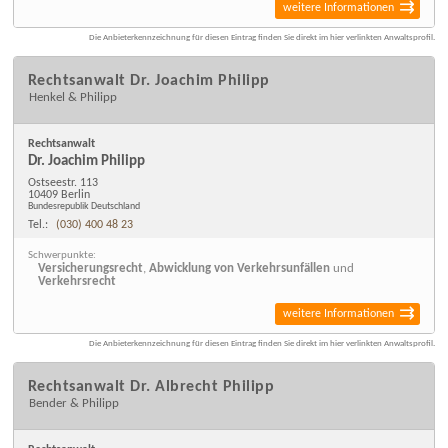
weitere Informationen
Die Anbieterkennzeichnung für diesen Eintrag finden Sie direkt im hier verlinkten Anwaltsprofil.
Rechtsanwalt Dr. Joachim Philipp
Henkel & Philipp
Rechtsanwalt
Dr. Joachim Philipp
Ostseestr. 113
10409 Berlin
Bundesrepublik Deutschland
Tel.:
(030) 400 48 23
Schwerpunkte:
Versicherungsrecht
,
Abwicklung von Verkehrsunfällen
und
Verkehrsrecht
weitere Informationen
Die Anbieterkennzeichnung für diesen Eintrag finden Sie direkt im hier verlinkten Anwaltsprofil.
Rechtsanwalt Dr. Albrecht Philipp
Bender & Philipp