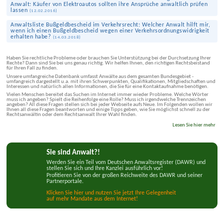
Anwalt: Käufer von Elektro­autos sollten ihre Ansprüche anwaltlich prüfen
lassen
(
12.02.2016
)
Anwaltsliste Bußgeldbescheid im Verkehrsrecht: Welcher Anwalt hilft mir,
wenn ich einen Bußgeldbescheid wegen einer Verkehrsordnungswidrigkeit
erhalten habe?
(
14.03.2018
)
Haben Sie rechtliche Probleme oder brauchen Sie Unterstützung bei der Durchsetzung Ihrer
Rechte? Dann sind Sie bei uns genau richtig. Wir helfen Ihnen, den richtigen Rechtsbeistand
für Ihren Fall zu finden.
Unsere umfangreiche Datenbank umfasst Anwälte aus dem gesamten Bundesgebiet -
umfangreich dargestellt u.a. mit ihren Schwerpunkten, Qualifikationen, Mitgliedschaften und
Interessen und natürlich allen Informationen, die Sie für eine Kontaktaufnahme benötigen.
Vielen Menschen bereitet das Suchen im Internet immer wieder Probleme. Welche Wörter
muss ich angeben? Spielt die Reihenfolge eine Rolle? Muss ich irgendwelche Trennzeichen
angeben? All diese Fragen stellen sich bei jeder Webseite aufs Neue. Im Folgenden wollen wir
Ihnen all diese Fragen beantworten und einige Tipps geben, wie Sie möglichst schnell zu der
Rechtsanwältin oder dem Rechtsanwalt Ihrer Wahl finden.
Lesen Sie hier mehr
Sie sind Anwalt?!
Werden Sie ein Teil vom Deutschen Anwaltsregister (DAWR) und
stellen Sie sich und Ihre Kanzlei ausführlich vor!
Profitieren Sie von der großen Reichweite des DAWR und seiner
Partnerportale.
Klicken Sie hier und nutzen Sie jetzt Ihre Gelegenheit
auf mehr Mandate aus dem Internet!