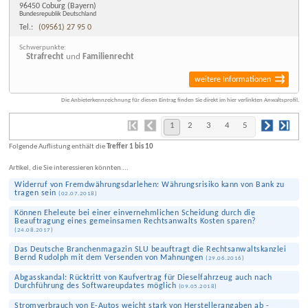
96450 Coburg
(Bayern)
Bundesrepublik Deutschland
Tel.:
(09561) 27 95 0
Schwerpunkte:
Strafrecht
und
Familienrecht
weitere Informationen
Die Anbieterkennzeichnung für diesen Eintrag finden Sie direkt im hier verlinkten Anwaltsprofil.
1
2
3
4
5
Folgende Auflistung enthält die
Treffer 1 bis 10
Artikel, die Sie interessieren könnten ...
Widerruf von Fremd­währungs­darlehen: Währungs­risiko kann von Bank zu
tragen sein
(
02.07.2018
)
Können Eheleute bei einer ein­vernehmlichen Scheidung durch die
Beauftragung eines gemeinsamen Rechts­anwalts Kosten sparen?
(
24.08.2017
)
Das Deutsche Branchenmagazin SLU beauftragt die Rechtsanwaltskanzlei
Bernd Rudolph mit dem Versenden von Mahnungen
(
29.06.2016
)
Abgas­skandal: Rücktritt von Kaufvertrag für Dieselfahrzeug auch nach
Durchführung des Software­updates möglich
(
09.05.2018
)
Strom­verbrauch von E-Autos weicht stark von Hersteller­angaben ab -