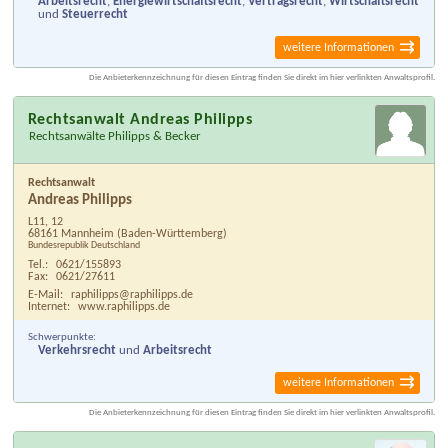
Arbeitsrecht
,
Energiewirtschaftsrecht
,
Vertragsrecht
,
Wirtschaftsrecht
und
Steuerrecht
weitere Informationen
Die Anbieterkennzeichnung für diesen Eintrag finden Sie direkt im hier verlinkten Anwaltsprofil.
Rechtsanwalt Andreas Philipps
Rechtsanwälte Philipps & Becker
Rechtsanwalt
Andreas Philipps
L11, 12
68161 Mannheim
(Baden-Württemberg)
Bundesrepublik Deutschland
Tel.:
0621/155893
Fax:
0621/27611
E-Mail:
raphilipps@raphilipps.de
Internet:
www.raphilipps.de
Schwerpunkte:
Verkehrsrecht
und
Arbeitsrecht
weitere Informationen
Die Anbieterkennzeichnung für diesen Eintrag finden Sie direkt im hier verlinkten Anwaltsprofil.