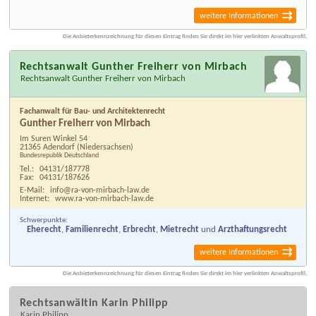
weitere Informationen
Die Anbieterkennzeichnung für diesen Eintrag finden Sie direkt im hier verlinkten Anwaltsprofil.
Rechtsanwalt Gunther Freiherr von Mirbach
Rechtsanwalt Gunther Freiherr von Mirbach
Fachanwalt für Bau- und Architektenrecht
Gunther Freiherr von Mirbach
Im Suren Winkel 54
21365 Adendorf
(Niedersachsen)
Bundesrepublik Deutschland
Tel.:
04131/187778
Fax:
04131/187626
E-Mail:
info@ra-von-mirbach-law.de
Internet:
www.ra-von-mirbach-law.de
Schwerpunkte:
Eherecht
,
Familienrecht
,
Erbrecht
,
Mietrecht
und
Arzthaftungsrecht
weitere Informationen
Die Anbieterkennzeichnung für diesen Eintrag finden Sie direkt im hier verlinkten Anwaltsprofil.
Rechtsanwältin Karin Philipp
Karin Philipp