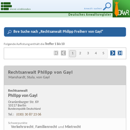
Anwalt suchen
Menü einblenden
Deutsches Anwaltsregister
Ihre
Suche nach „
Rechtsanwalt Philipp Freiherr von Gayl
“
Folgende Auflistung enthält die
Treffer 1 bis 10
1
2
3
4
5
Rechtsanwalt Philipp von Gayl
Manshardt, Stula, von Gayl
Rechtsanwalt
Philipp von Gayl
Oranienburger Str. 69
10117 Berlin
Bundesrepublik Deutschland
Tel.:
(030) 30 87 23 06
Schwerpunkte:
Verkehrsrecht
,
Familienrecht
und
Mietrecht