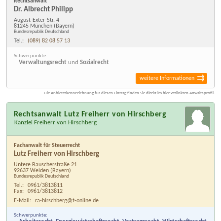
Rechtsanwalt
Dr. Albrecht Philipp
August-Exter-Str. 4
81245 München
(Bayern)
Bundesrepublik Deutschland
Tel.:
(089) 82 08 57 13
Schwerpunkte:
Verwaltungsrecht
und
Sozialrecht
weitere Informationen
Die Anbieterkennzeichnung für diesen Eintrag finden Sie direkt im hier verlinkten Anwaltsprofil.
Rechtsanwalt Lutz Freiherr von Hirschberg
Kanzlei Freiherr von Hirschberg
Fachanwalt für Steuerrecht
Lutz Freiherr von Hirschberg
Untere Bauscherstraße 21
92637 Weiden
(Bayern)
Bundesrepublik Deutschland
Tel.:
0961/3813811
Fax:
0961/3813812
E-Mail:
ra-hirschberg@t-online.de
Schwerpunkte: