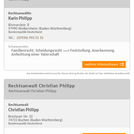
Rechtsanwältin
Karin Philipp
Bismarckstr. 8
97990 Weikersheim
(Baden-Württemberg)
Bundesrepublik Deutschland
Tel.:
(07934) 993 51 15
Schwerpunkte:
Familienrecht
,
Scheidungsrecht
und
Feststellung, Anerkennung,
Anfechtung einer Vaterschaft
weitere Informationen
Die Anbieterkennzeichnung für diesen Eintrag finden Sie direkt im hier verlinkten Anwaltsprofil.
Rechtsanwalt Christian Philipp
Rechtsanwalt Christian Philipp
Rechtsanwalt
Christian Philipp
Breslauer Str. 10
74722 Buchen
(Baden-Württemberg)
Bundesrepublik Deutschland