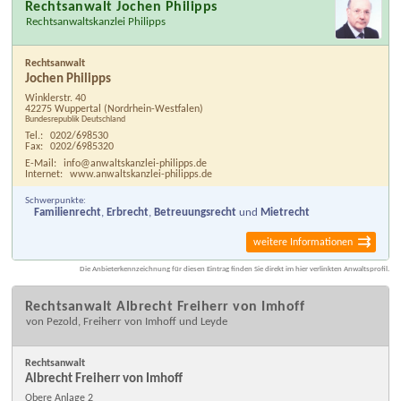
Rechtsanwalt Jochen Philipps
Rechtsanwaltskanzlei Philipps
Rechtsanwalt
Jochen Philipps
Winklerstr. 40
42275 Wuppertal
(Nordrhein-Westfalen)
Bundesrepublik Deutschland
Tel.:
0202/698530
Fax:
0202/6985320
E-Mail:
info@anwaltskanzlei-philipps.de
Internet:
www.anwaltskanzlei-philipps.de
Schwerpunkte:
Familienrecht
,
Erbrecht
,
Betreuungsrecht
und
Mietrecht
weitere Informationen
Die Anbieterkennzeichnung für diesen Eintrag finden Sie direkt im hier verlinkten Anwaltsprofil.
Rechtsanwalt Albrecht Freiherr von Imhoff
von Pezold, Freiherr von Imhoff und Leyde
Rechtsanwalt
Albrecht Freiherr von Imhoff
Obere Anlage 2