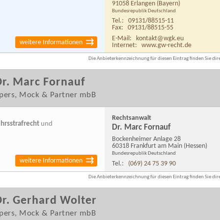
91058 Erlangen
(Bayern)
Bundesrepublik Deutschland
Tel.:
09131/88515-11
Fax:
09131/88515-55
E-Mail:
kontakt@wgk.eu
weitere Informationen
Internet:
www.gw-recht.de
Die Anbieterkennzeichnung für diesen Eintrag finden Sie dire
r. Marc Fornauf
spers, Mock & Partner mbB
Rechtsanwalt
hrsstrafrecht
und
Dr. Marc Fornauf
Bockenheimer Anlage 28
60318 Frankfurt am Main
(Hessen)
Bundesrepublik Deutschland
weitere Informationen
Tel.:
(069) 24 75 39 90
Die Anbieterkennzeichnung für diesen Eintrag finden Sie dire
r. Gerhard Wolter
spers, Mock & Partner mbB