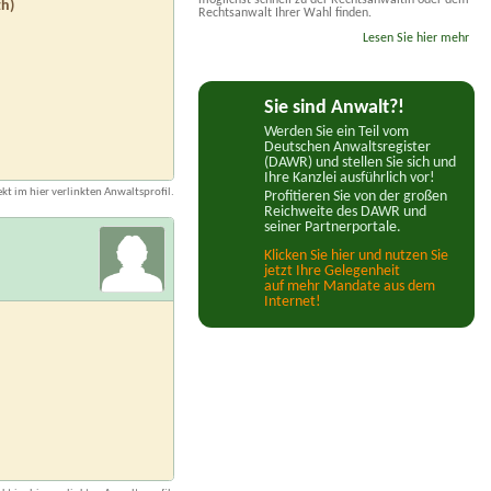
th)
Rechtsanwalt Ihrer Wahl finden.
Lesen Sie hier mehr
Sie sind Anwalt?!
Werden Sie ein Teil vom
Deutschen Anwaltsregister
(DAWR) und stellen Sie sich und
Ihre Kanzlei ausführlich vor!
kt im hier verlinkten Anwaltsprofil.
Profitieren Sie von der großen
Reichweite des DAWR und
seiner Partnerportale.
Klicken Sie hier und nutzen Sie
jetzt Ihre Gelegenheit
auf mehr Mandate aus dem
Internet!