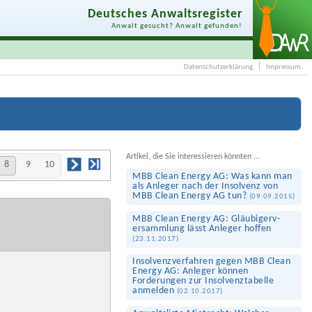
Deutsches Anwaltsregister
Anwalt gesucht? Anwalt gefunden!
Datenschutzerklärung
Impressum
Artikel, die Sie interessieren könnten ...
8
9
10
MBB Clean Energy AG: Was kann man
als Anleger nach der Insolvenz von
MBB Clean Energy AG tun?
(
09.09.2015
)
MBB Clean Energy AG: Gläubigerv­
ersammlung lässt Anleger hoffen
(
23.11.2017
)
Insolvenz­verfahren gegen MBB Clean
Energy AG: Anleger können
Forderungen zur Insolvenz­tabelle
anmelden
(
02.10.2017
)