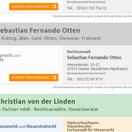
Bundesrepublik Deutschland
weitere Informationen
Tel.:
(0541) 750 754 32
Die Anbieterkennzeichnung für diesen Eintrag finden Sie dire
Sebastian Fernando Otten
, Krätzig, Bien, Gahl, Otten, Stemmer, Freimark
Rechtsanwalt
gsrecht
und
Sebastian Fernando Otten
ht
Hennekenstr. 15-17
37671 Höxter
(Nordrhein-Westfalen)
Bundesrepublik Deutschland
weitere Informationen
Tel.:
(05271) 69 97 0
Die Anbieterkennzeichnung für diesen Eintrag finden Sie dire
hristian von der Linden
& Partner mbB - Rechtsanwälte, Steuerberater
Diplom-Kaufmann
lvenzrecht
und
Steuerstrafrecht
Steuerberater
Fachanwalt für Steuerrecht