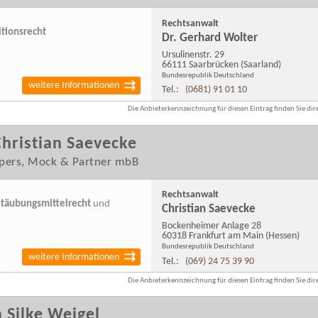
Rechtsanwalt
tionsrecht
Dr. Gerhard Wolter
Ursulinenstr. 29
66111 Saarbrücken
(Saarland)
Bundesrepublik Deutschland
weitere Informationen
Tel.:
(0681) 91 01 10
Die Anbieterkennzeichnung für diesen Eintrag finden Sie dire
hristian Saevecke
spers, Mock & Partner mbB
Rechtsanwalt
täubungsmittelrecht
und
Christian Saevecke
Bockenheimer Anlage 28
60318 Frankfurt am Main
(Hessen)
Bundesrepublik Deutschland
weitere Informationen
Tel.:
(069) 24 75 39 90
Die Anbieterkennzeichnung für diesen Eintrag finden Sie dire
 Silke Weigel