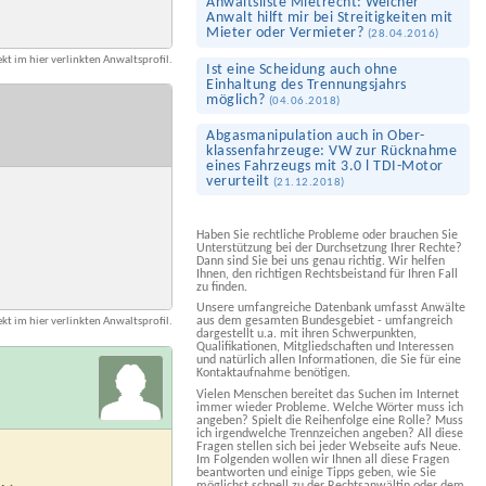
Anwaltsliste Mietrecht: Welcher
Anwalt hilft mir bei Streitigkeiten mit
Mieter oder Vermieter?
(
28.04.2016
)
kt im hier verlinkten Anwaltsprofil.
Ist eine Scheidung auch ohne
Einhaltung des Trennungs­jahrs
möglich?
(
04.06.2018
)
Abgas­manipulation auch in Ober­
klassen­fahrzeuge: VW zur Rücknahme
eines Fahrzeugs mit 3.0 l TDI-Motor
verurteilt
(
21.12.2018
)
Haben Sie rechtliche Probleme oder brauchen Sie
Unterstützung bei der Durchsetzung Ihrer Rechte?
Dann sind Sie bei uns genau richtig. Wir helfen
Ihnen, den richtigen Rechtsbeistand für Ihren Fall
zu finden.
Unsere umfangreiche Datenbank umfasst Anwälte
aus dem gesamten Bundesgebiet - umfangreich
kt im hier verlinkten Anwaltsprofil.
dargestellt u.a. mit ihren Schwerpunkten,
Qualifikationen, Mitgliedschaften und Interessen
und natürlich allen Informationen, die Sie für eine
Kontaktaufnahme benötigen.
Vielen Menschen bereitet das Suchen im Internet
immer wieder Probleme. Welche Wörter muss ich
angeben? Spielt die Reihenfolge eine Rolle? Muss
ich irgendwelche Trennzeichen angeben? All diese
Fragen stellen sich bei jeder Webseite aufs Neue.
Im Folgenden wollen wir Ihnen all diese Fragen
beantworten und einige Tipps geben, wie Sie
möglichst schnell zu der Rechtsanwältin oder dem