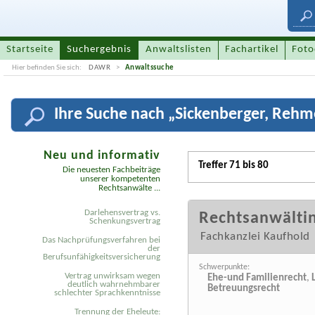
Startseite
Suchergebnis
Anwaltslisten
Fachartikel
Foto
Hier befinden Sie sich:
DAWR
Anwaltssuche
Ihre
Suche nach „
Sickenberger, Rehm
Neu und informativ
Treffer 71 bis 80
Die neuesten Fachbeiträge
unserer kompetenten
Rechtsanwälte ...
Darlehensvertrag vs.
Rechtsanwältin
Schenkungsvertrag
Fachkanzlei Kaufhold
Das Nachprüfungsverfahren bei
der
Berufsunfähigkeitsversicherung
Schwerpunkte:
Vertrag unwirksam wegen
Ehe-und Familienrecht
,
deutlich wahrnehmbarer
Betreuungsrecht
schlechter Sprachkenntnisse
Trennung der Eheleute: