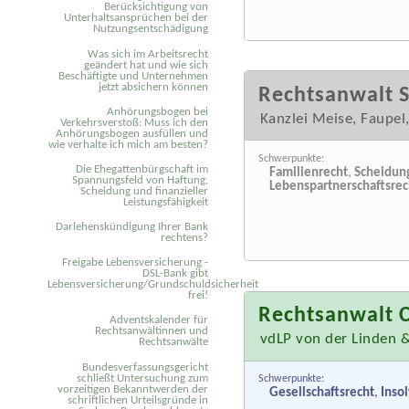
Berücksichtigung von
Unterhaltsansprüchen bei der
Nutzungsentschädigung
Was sich im Arbeitsrecht
geändert hat und wie sich
Beschäftigte und Unternehmen
jetzt absichern können
Rechtsanwalt 
Anhörungsbogen bei
Kanzlei Meise, Faupel
Verkehrsverstoß: Muss ich den
Anhörungsbogen ausfüllen und
wie verhalte ich mich am besten?
Schwerpunkte:
Die Ehegattenbürgschaft im
Familienrecht
,
Scheidun
Spannungsfeld von Haftung,
Lebenspartnerschaftsrec
Scheidung und finanzieller
Leistungsfähigkeit
Darlehenskündigung Ihrer Bank
rechtens?
Freigabe Lebensversicherung -
DSL-Bank gibt
Lebensversicherung/Grundschuldsicherheit
frei!
Rechtsanwalt C
Adventskalender für
Rechtsanwältinnen und
vdLP von der Linden 
Rechtsanwälte
Bundesverfassungsgericht
schließt Untersuchung zum
Schwerpunkte:
vorzeitigen Bekanntwerden der
Gesellschaftsrecht
,
Inso
schriftlichen Urteilsgründe in