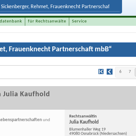
datenbank
für Rechtsanwälte
Service
et, Frauenknecht Partnerschaft mbB
“
6
7
 Julia Kaufhold
Rechtsanwältin
Lebenspartnerschaften
und
Julia Kaufhold
Blumenhaller Weg 19
49080 Osnabrück
(Niedersachsen)