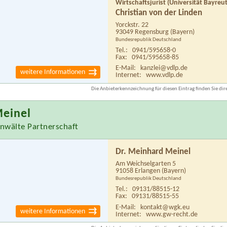
Wirtschaftsjurist (Universität Bayreu
Christian von der Linden
Yorckstr. 22
93049 Regensburg
(Bayern)
Bundesrepublik Deutschland
Tel.:
0941/595658-0
Fax:
0941/595658-85
E-Mail:
kanzlei@vdlp.de
weitere Informationen
Internet:
www.vdlp.de
Die Anbieterkennzeichnung für diesen Eintrag finden Sie dire
Meinel
nwälte Partnerschaft
Dr. Meinhard Meinel
Am Weichselgarten 5
91058 Erlangen
(Bayern)
Bundesrepublik Deutschland
Tel.:
09131/88515-12
Fax:
09131/88515-55
E-Mail:
kontakt@wgk.eu
weitere Informationen
Internet:
www.gw-recht.de