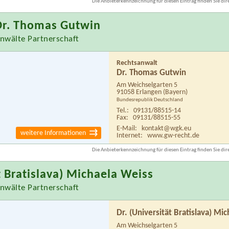
Die Anbieterkennzeichnung für diesen Eintrag finden Sie dire
Dr. Thomas Gutwin
nwälte Partnerschaft
Rechtsanwalt
Dr. Thomas Gutwin
Am Weichselgarten 5
91058 Erlangen
(Bayern)
Bundesrepublik Deutschland
Tel.:
09131/88515-14
Fax:
09131/88515-55
E-Mail:
kontakt@wgk.eu
weitere Informationen
Internet:
www.gw-recht.de
Die Anbieterkennzeichnung für diesen Eintrag finden Sie dire
t Bratislava) Michaela Weiss
nwälte Partnerschaft
Dr. (Universität Bratislava) Mi
Am Weichselgarten 5