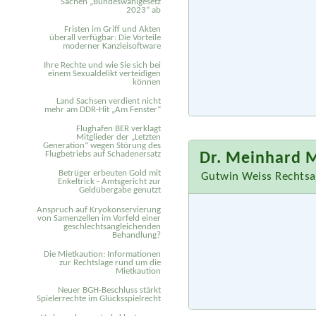
Sachen „Bundeswahlgesetz
2023“ ab
Fristen im Griff und Akten
überall verfügbar: Die Vorteile
moderner Kanzleisoftware
Ihre Rechte und wie Sie sich bei
einem Sexual­delikt verteidigen
können
Land Sachsen verdient nicht
mehr am DDR-Hit „Am Fenster“
Flughafen BER verklagt
Mitglieder der „Letzten
Generation“ wegen Störung des
Flugbetriebs auf Schadenersatz
Dr. Meinhard 
Betrüger erbeuten Gold mit
Gutwin Weiss Rechtsa
Enkeltrick - Amtsgericht zur
Geldübergabe genutzt
Anspruch auf Kryokonservierung
von Samenzellen im Vorfeld einer
geschlechtsangleichenden
Behandlung?
Die Mietkaution: Informationen
zur Rechtslage rund um die
Mietkaution
Neuer BGH-Beschluss stärkt
Spielerrechte im Glücksspielrecht