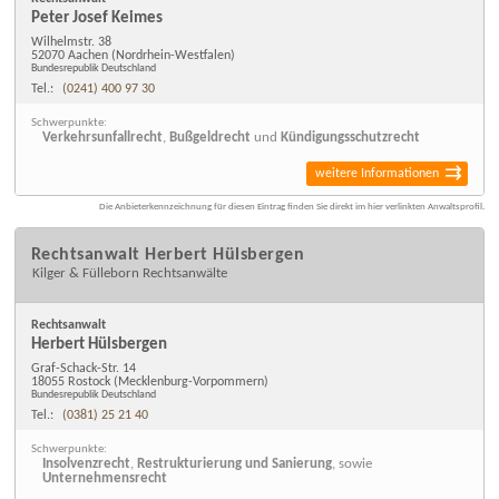
Peter Josef Keimes
Wilhelmstr. 38
52070 Aachen
(Nordrhein-Westfalen)
Bundesrepublik Deutschland
Tel.:
(0241) 400 97 30
Schwerpunkte:
Verkehrsunfallrecht
,
Bußgeldrecht
und
Kündigungsschutzrecht
weitere Informationen
Die Anbieterkennzeichnung für diesen Eintrag finden Sie direkt im hier verlinkten Anwaltsprofil.
Rechtsanwalt Herbert Hülsbergen
Kilger & Fülleborn Rechtsanwälte
Rechtsanwalt
Herbert Hülsbergen
Graf-Schack-Str. 14
18055 Rostock
(Mecklenburg-Vorpommern)
Bundesrepublik Deutschland
Tel.:
(0381) 25 21 40
Schwerpunkte:
Insolvenzrecht
,
Restrukturierung und Sanierung
, sowie
Unternehmensrecht