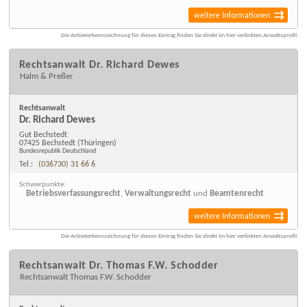
weitere Informationen
Die Anbieterkennzeichnung für diesen Eintrag finden Sie direkt im hier verlinkten Anwaltsprofil.
Rechtsanwalt Dr. Richard Dewes
Halm & Preßer
Rechtsanwalt
Dr. Richard Dewes
Gut Bechstedt
07425 Bechstedt
(Thüringen)
Bundesrepublik Deutschland
Tel.:
(036730) 31 66 6
Schwerpunkte:
Betriebsverfassungsrecht
,
Verwaltungsrecht
und
Beamtenrecht
weitere Informationen
Die Anbieterkennzeichnung für diesen Eintrag finden Sie direkt im hier verlinkten Anwaltsprofil.
Rechtsanwalt Dr. Thomas F.W. Schodder
Rechtsanwalt Thomas F.W. Schodder