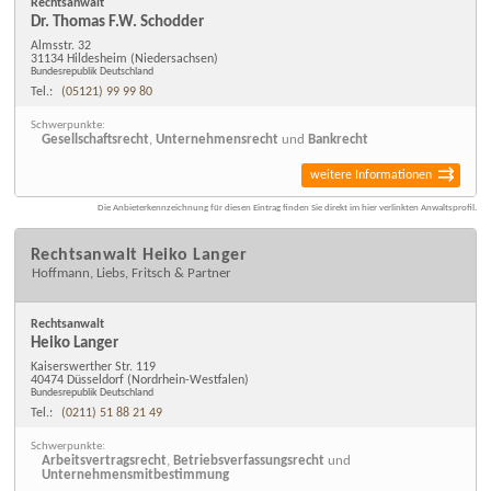
Rechtsanwalt
Dr. Thomas F.W. Schodder
Almsstr. 32
31134 Hildesheim
(Niedersachsen)
Bundesrepublik Deutschland
Tel.:
(05121) 99 99 80
Schwerpunkte:
Gesellschaftsrecht
,
Unternehmensrecht
und
Bankrecht
weitere Informationen
Die Anbieterkennzeichnung für diesen Eintrag finden Sie direkt im hier verlinkten Anwaltsprofil.
Rechtsanwalt Heiko Langer
Hoffmann, Liebs, Fritsch & Partner
Rechtsanwalt
Heiko Langer
Kaiserswerther Str. 119
40474 Düsseldorf
(Nordrhein-Westfalen)
Bundesrepublik Deutschland
Tel.:
(0211) 51 88 21 49
Schwerpunkte:
Arbeitsvertragsrecht
,
Betriebsverfassungsrecht
und
Unternehmensmitbestimmung