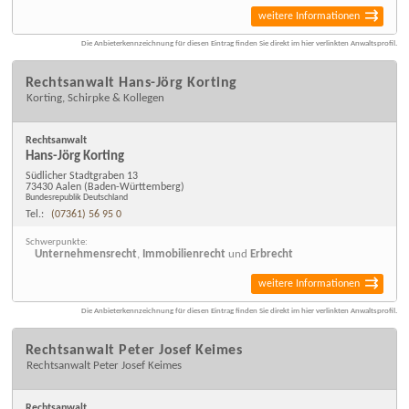
weitere Informationen
Die Anbieterkennzeichnung für diesen Eintrag finden Sie direkt im hier verlinkten Anwaltsprofil.
Rechtsanwalt Hans-Jörg Korting
Korting, Schirpke & Kollegen
Rechtsanwalt
Hans-Jörg Korting
Südlicher Stadtgraben 13
73430 Aalen
(Baden-Württemberg)
Bundesrepublik Deutschland
Tel.:
(07361) 56 95 0
Schwerpunkte:
Unternehmensrecht
,
Immobilienrecht
und
Erbrecht
weitere Informationen
Die Anbieterkennzeichnung für diesen Eintrag finden Sie direkt im hier verlinkten Anwaltsprofil.
Rechtsanwalt Peter Josef Keimes
Rechtsanwalt Peter Josef Keimes
Rechtsanwalt