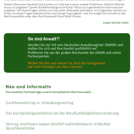
Vielen Menschen bereitet das Suchen im Internet immer wieder Probleme. Welche Wörter
muss ich angeben? Spielt die Reihenfolge eine Rolle? Muss ich irgendwelche Trennzeichen
angeben? All diese Fragen stellen sich bei jeder Webseite aufs Neue. Im Folgenden wollen wir
Ihnen all diese Fragen beantworten und einige Tipps geben, wie Sie möglichst schnell zu der
Rechtsanwältin oder dem Rechtsanwalt Ihrer Wahl finden.
Lesen Sie hier mehr
Sie sind Anwalt?!
Werden Sie ein Teil vom Deutschen Anwaltsregister (DAWR) und
stellen Sie sich und Ihre Kanzlei ausführlich vor!
Profitieren Sie von der großen Reichweite des DAWR und seiner
Partnerportale.
Klicken Sie hier und nutzen Sie jetzt Ihre Gelegenheit
auf mehr Mandate aus dem Internet!
Neu und informativ
Die neuesten Fachbeiträge unserer kompetenten Rechtsanwälte ...
Darlehensvertrag vs. Schenkungsvertrag
Das Nachprüfungsverfahren bei der Berufsunfähigkeitsversicherung
Vertrag unwirksam wegen deutlich wahrnehmbarer schlechter
Sprachkenntnisse