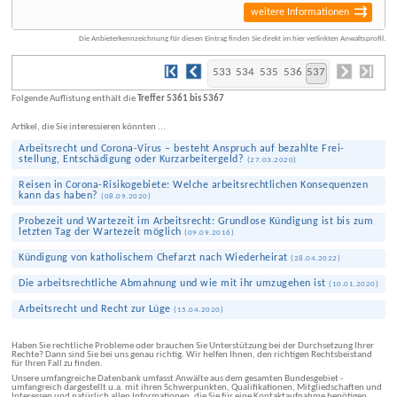
weitere Informationen
Die Anbieterkennzeichnung für diesen Eintrag finden Sie direkt im hier verlinkten Anwaltsprofil.
533
534
535
536
537
Folgende Auflistung enthält die
Treffer 5361 bis 5367
Artikel, die Sie interessieren könnten ...
Arbeits­recht und Corona-Virus – besteht Anspruch auf bezahlte Frei­
stellung, Entschädigung oder Kurz­arbeiter­geld?
(
27.03.2020
)
Reisen in Corona-Risiko­gebiete: Welche arbeits­rechtlichen Konsequenzen
kann das haben?
(
08.09.2020
)
Probezeit und Wartezeit im Arbeits­recht: Grundlose Kündigung ist bis zum
letzten Tag der Wartezeit möglich
(
09.09.2016
)
Kündigung von katholischem Chefarzt nach Wieder­heirat
(
28.04.2022
)
Die arbeitsrechtliche Abmahnung und wie mit ihr umzugehen ist
(
10.01.2020
)
Arbeits­recht und Recht zur Lüge
(
15.04.2020
)
Haben Sie rechtliche Probleme oder brauchen Sie Unterstützung bei der Durchsetzung Ihrer
Rechte? Dann sind Sie bei uns genau richtig. Wir helfen Ihnen, den richtigen Rechtsbeistand
für Ihren Fall zu finden.
Unsere umfangreiche Datenbank umfasst Anwälte aus dem gesamten Bundesgebiet -
umfangreich dargestellt u.a. mit ihren Schwerpunkten, Qualifikationen, Mitgliedschaften und
Interessen und natürlich allen Informationen, die Sie für eine Kontaktaufnahme benötigen.