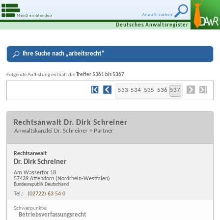
Anwalt suchen
Menü einblenden
Deutsches Anwaltsregister
Ihre
Suche nach „
arbeitsrecht
“
Folgende Auflistung enthält die
Treffer 5361 bis 5367
533
534
535
536
537
Rechtsanwalt Dr. Dirk Schreiner
Anwaltskanzlei Dr. Schreiner + Partner
Rechtsanwalt
Dr. Dirk Schreiner
Am Wassertor 18
57439 Attendorn
(Nordrhein-Westfalen)
Bundesrepublik Deutschland
Tel.:
(02722) 63 54 0
Schwerpunkte:
Betriebsverfassungsrecht