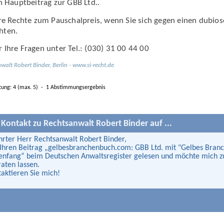
n Haupt­beitrag zur
GBB Ltd.
.
hre Rechte zum Pauschalpreis
, wenn Sie sich gegen einen dubio
hten.
Ihre Fragen unter Tel.: (030) 31 00 44 00
nwalt
Robert Binder
,
Berlin
-
www.si-recht.de
tung:
4
(max.
5
)
-
1
Abstimmungsergebnis
 Kontakt zu
Rechtsanwalt Robert Binder
auf ...