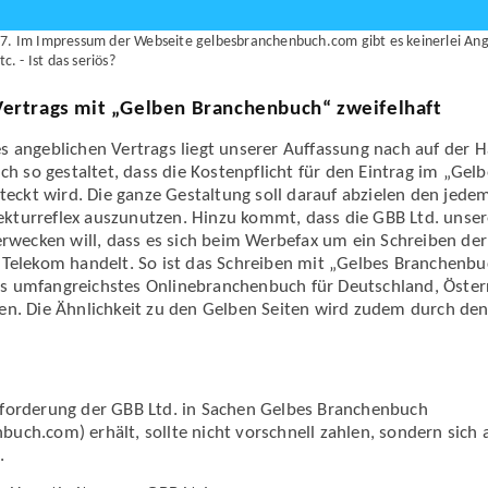
7. Im Impressum der Webseite gelbesbranchenbuch.com gibt es keinerlei Ang
c. - Ist das seriös?
ertrags mit „Gelben Branchenbuch“ zweifelhaft
s angeblichen Vertrags liegt unserer Auffassung nach auf der 
ich so gestaltet, dass die Kostenpflicht für den Eintrag im „Ge
steckt wird. Die ganze Gestaltung soll darauf abzielen den je
turreflex auszunutzen. Hinzu kommt, dass die GBB Ltd. unser
 erwecken will, dass es sich beim Werbefax um ein Schreiben d
 Telekom handelt. So ist das Schreiben mit „Gelbes Branchenb
 umfangreichstes Onlinebranchenbuch für Deutschland, Österr
en. Die Ähnlichkeit zu den Gelben Seiten wird zudem durch den
fforderung der GBB Ltd. in Sachen Gelbes Branchenbuch
uch.com) erhält, sollte nicht vorschnell zahlen, sondern sich
.