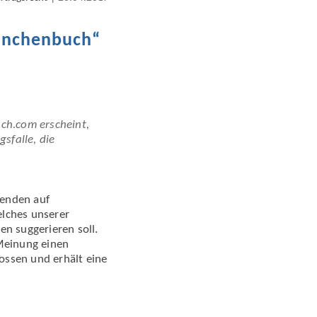
ranchenbuch“
ch.com erscheint,
sfalle, die
benden auf
elches unserer
n suggerieren soll.
 Meinung einen
ossen und erhält eine