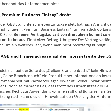
r benennt das Unternehmen nicht.
 „Premium Business Eintrag“ droht
 der GBB Ltd. unterschrieben zurücksendet, hat nach Ansicht 
npflichtigen „Premium Business Eintrag“ für monatlich 65 Euro
80 Euro.
Bei einer Vertragslaufzeit von drei Jahren kommt so e
o netto heraus
. Ein stolzer Betrag. Übrigens: Der Vertrag verlä
ich um ein weiteres Jahr, wenn man nicht rechtzeitig kündigt.
 AGB und Firmenadresse auf der Internetseite des „
ndet sich auf der Seite des „Gelben Branchenbuchs“ kein Hinwei
s „Gelbe Branchenbuch“ ein Produkt einer internationalen Inves
mmenarbeit mit Partnerverlagen erwähnt, wobei unklar bleibt,
t. Noch seltsamer ist es, dass trotz des Firmensitzes der GBB
risches Recht zur Anwendung kommen soll und Bulgarien als G
ätzung nach kann dies ein Hinweis auf den Urprung der Hinterm