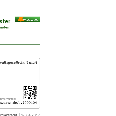
ster
unden!
walts­gesellschaft mbH
sinformation:
w.dawr.de/av9000104
|
rtragsrecht
26.04.2017