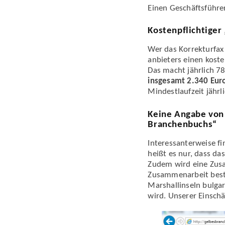
Einen Geschäftsführe
Kostenpflichtiger
Wer das Korrekturfax
anbieters einen koste
Das macht jährlich 7
insgesamt 2.340 Eur
Mindestlaufzeit jährl
Keine Angabe von
Branchenbuchs“
Interessanterweise fi
heißt es nur, dass da
Zudem wird eine Zusa
Zusammenarbeit besteh
Marshallinseln bulga
wird. Unserer Einsch