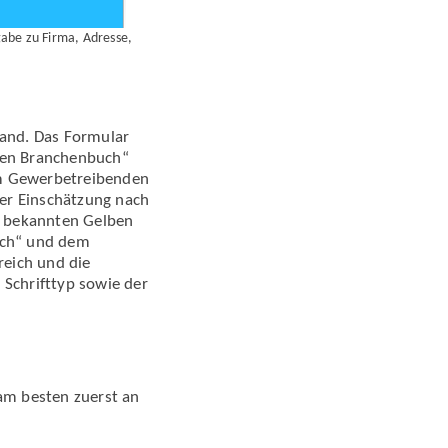
abe zu Firma, Adresse,
Hand. Das Formular
lben Branchenbuch“
dem Gewerbetreibenden
er Einschätzung nach
er bekannten Gelben
uch“ und dem
eich und die
 Schrifttyp sowie der
 am besten zuerst an