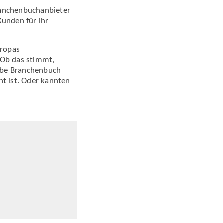
anchenbuch­anbieter
Kunden für ihr
uropas
 Ob das stimmt,
elbe Branchenbuch
t ist. Oder kannten