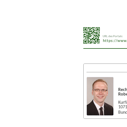
URL des Portals:
https://www.
Rech
Robe
Kurf
107
Bund