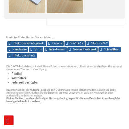
Ähnliche Bilder finden Sie auch hier ...
Infektions­schutz­gesetz
Corona
COVID-19
SARS-CoV-2
Pandemie
Virus
Infektionen
Gesundheitsamt
Schnelltest
Infektionsschutz
Die DAWR-Fotodatenbank stellt Ihnen Fotos zu verschiedenen, oft mit einen juristischem Hintergrund
versehenen Themen zur Verfügung.
flexibel
kostenfrei
jederzeit verfügbar
Beachten Sie bei der Nutzung, dass Sie den Quellhinweis im Bild lesbar erhalten. Soweit Sie diese
Anforderung erfüllen, dürfen Sie die Bilder frei auf ihrer Webseite, in sozialen Netzwerken oder
anderweitig im Internet nutzen.
Klicken Sie hier, um die vollständigen Nutzungsbedingungen für die vom Deutschen Anwaltsregister
bereitgestellten Fotos zu lesen.