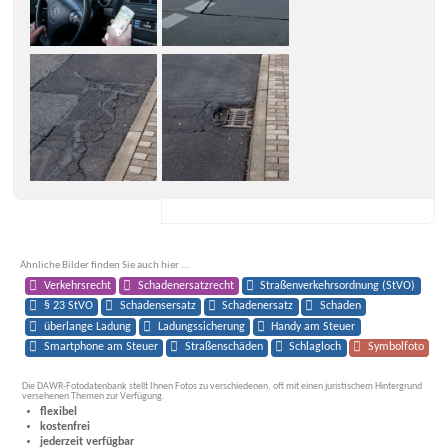
Ähnliche Bilder finden Sie auch hier ...
Verkehrsrecht
Schadenersatzrecht
Straßenverkehrsordnung (StVO)
§ 23 StVO
Schadensersatz
Schadenersatz
Schaden
überlange Ladung
Ladungssicherung
Handy am Steuer
Smartphone am Steuer
Straßenschäden
Schlagloch
Symbolfoto
Die DAWR-Fotodatenbank stellt Ihnen Fotos zu verschiedenen, oft mit einen juristischem Hintergrund
versehenen Themen zur Verfügung.
flexibel
kostenfrei
jederzeit verfügbar