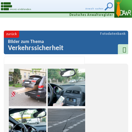
Anwalt suchen
Menü einblenden
Deutsches Anwaltsregister
zurück
Fotodatenbank
Bilder zum Thema
Verkehrssicherheit