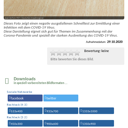
Dieses Foto zeigt einen negativ ausgefallenen Schnelltest zur Ermittlung einer
Infektion mit dem COVID-19 Virus.
Diese Darstellung eignet sich gut für Themen im Zusammenhang mit der
Corona-Pandemie und speziell der starken Ausbreitung des COVID-19 Virus.
29.10.2020
Aufnahmedatum:
Bewertung: keine
Bitte bewerten Sie dieses Bild.
Downloads
in speziell vor­bereite­ten Bildformaten ...
Soziale Netzwerke
facebook
twitter
Rechteck (4:3)
533x400
933x700
1333x1000
Rechteck (3:2)
450x300
900x600
1350x900