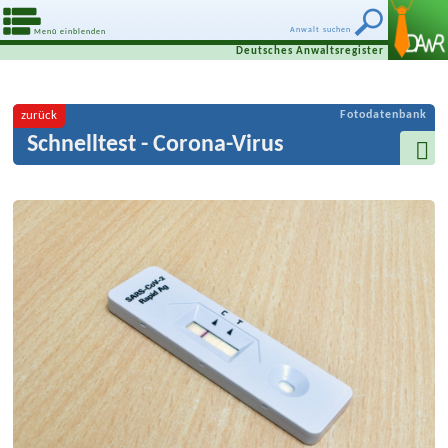
Anwalt suchen
Menü einblenden
Deutsches Anwaltsregister
zurück
Fotodatenbank
Schnelltest - Corona-Virus