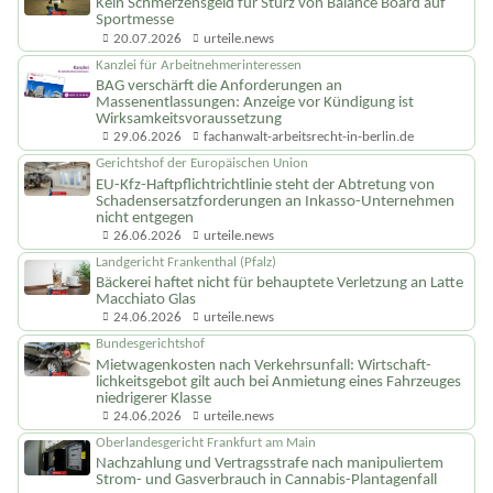
Kein Schmerzensgeld für Sturz von Balance Board auf
Sportmesse
20.07.2026
urteile.news
Kanzlei für Arbeitnehmerinteressen
BAG verschärft die Anforderungen an
Massenentlassungen: Anzeige vor Kündigung ist
Wirksamkeits­voraussetzung
29.06.2026
fachanwalt-arbeitsrecht-in-berlin.de
Gerichtshof der Europäischen Union
EU-Kfz-Haftpflicht­richtlinie steht der Abtretung von
Schadenser­satzforderungen an Inkasso-Unternehmen
nicht entgegen
26.06.2026
urteile.news
Landgericht Frankenthal (Pfalz)
Bäckerei haftet nicht für behauptete Verletzung an Latte
Macchiato Glas
24.06.2026
urteile.news
Bundesgerichtshof
Mietwagenkosten nach Verkehrsunfall: Wirtschaft­
lichkeitsgebot gilt auch bei Anmietung eines Fahrzeuges
niedrigerer Klasse
24.06.2026
urteile.news
Oberlandesgericht Frankfurt am Main
Nachzahlung und Vertragsstrafe nach manipuliertem
Strom- und Gasverbrauch in Cannabis-Plantagenfall