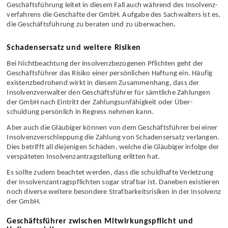
Geschäfts­führung leitet in diesem Fall auch während des Insolvenz­
verfahrens die Geschäfte der GmbH. Aufgabe des Sachwalters ist es,
die Geschäfts­führung zu beraten und zu überwachen.
Schadensersatz und weitere Risiken
Bei Nicht­beachtung der insolvenz­bezogenen Pflichten geht der
Geschäfts­führer das Risiko einer persönlichen Haftung ein. Häufig
existenz­bedrohend wirkt in diesem Zusammenhang, dass der
Insolvenz­verwalter den Geschäfts­führer für sämtliche Zahlungen
der GmbH nach Eintritt der Zahlungs­unfähigkeit oder Über­
schuldung persönlich in Regress nehmen kann.
Aber auch die Gläubiger können von dem Geschäfts­führer bei einer
Insolvenz­verschleppung die Zahlung von Schadens­ersatz verlangen.
Dies betrifft all diejenigen Schäden, welche die Gläubiger infolge der
verspäteten Insolvenz­antrag­stellung erlitten hat.
Es sollte zudem beachtet werden, dass die schuldhafte Verletzung
der Insolvenz­antrags­pflichten sogar strafbar ist. Daneben existieren
noch diverse weitere besondere Strafbarkeits­risiken in der Insolvenz
der GmbH.
Geschäftsführer zwischen Mitwirkungspflicht und