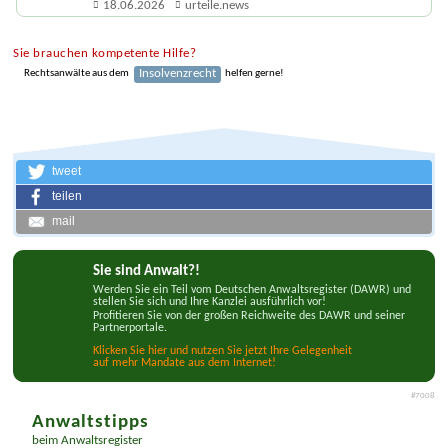
18.06.2026
urteile.news
Sie brauchen kompetente Hilfe?
Insolvenzrecht
Rechtsanwälte aus dem
helfen gerne!
tweet
teilen
mail
Sie sind Anwalt?!
Werden Sie ein Teil vom Deutschen Anwaltsregister (DAWR) und
stellen Sie sich und Ihre Kanzlei ausführlich vor!
Profitieren Sie von der großen Reichweite des DAWR und seiner
Partnerportale.
Klicken Sie hier und nutzen Sie jetzt Ihre Gelegenheit
auf mehr Mandate aus dem Internet!
#7008
Anwaltstipps
beim Anwaltsregister