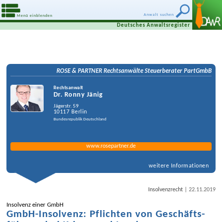
Anwalt suchen
Menü einblenden
Deutsches Anwaltsregister
ROSE & PARTNER Rechtsanwälte Steuerberater PartGmbB
Rechtsanwalt
Dr. Ronny Jänig
Jägerstr. 59
10117
Berlin
Bundesrepublik Deutschland
www.rosepartner.de
weitere Informationen
|
Insolvenzrecht
22.11.2019
Insolvenz einer GmbH
GmbH-Insolvenz: Pflichten von Geschäfts­