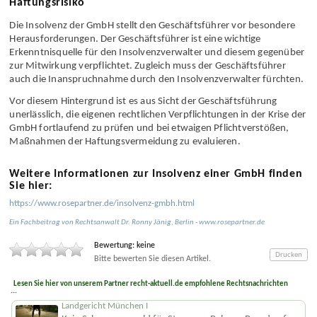
Haftungsrisiko
Die Insolvenz der GmbH stellt den Geschäfts­führer vor besondere
Heraus­forderungen. Der Geschäfts­führer ist eine wichtige
Erkenntnis­quelle für den Insolvenz­verwalter und diesem gegenüber
zur Mitwirkung verpflichtet. Zugleich muss der Geschäfts­führer
auch die Inanspruch­nahme durch den Insolvenz­verwalter fürchten.
Vor diesem Hintergrund ist es aus Sicht der Geschäfts­führung
unerlässlich, die eigenen rechtlichen Verpflichtungen in der Krise der
GmbH fortlaufend zu prüfen und bei etwaigen Pflicht­verstößen,
Maßnahmen der Haftungs­vermeidung zu evaluieren.
Weitere Informationen zur Insolvenz einer GmbH finden
Sie hier:
https://www.rosepartner.de/insolvenz-gmbh.html
Ein Fachbeitrag von
Rechtsanwalt
Dr. Ronny Jänig
,
Berlin
-
www.rosepartner.de
Bewertung: keine
Drucken
Bitte bewerten Sie diesen Artikel.
Lesen Sie hier von unserem Partner recht-aktuell.de empfohlene Rechtsnachrichten
...
Landgericht München I