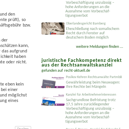
Vorbeschäftigung unzulässig –
hohe Anforderungen an die
Ausnahme vom Vorbeschäf­
 und den
tigungsverbot
te prüft), so
Oberlandesgericht Bamberg
äfts­gebühr bzw.
Eheschließung nach somalischem
Recht durch Fenster auf
deutschem Boden möglich
 der
nschätzen kann,
weitere Meldungen finden ...
r das aufgrund
lichkeit haben
juristische Fachkompetenz direkt
hte oder nicht.
aus der Rechtsanwaltskanzlei
gefunden auf
recht-aktuell.de
Posikov Kehren Rechtsanwälte PartmbB
Gewährleistung beim Neuwagen:
lte eben kein
Ihre Rechte bei Mängeln
 bei einer
 und möglichst
Kanzlei für Arbeitnehmerinteressen
Sachgrundlose Befristung trotz
tung eines
17,5 Jahre zurückliegender
Vorbeschäftigung unzulässig –
hohe Anforderungen an die
Ausnahme vom Vorbeschäf­
tigungsverbot
Drucken