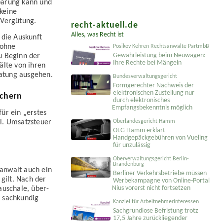
barung kann und
 keine
 Vergütung.
recht-aktuell.de
Alles, was Recht ist
 die Auskunft
 ohne
Posikov Kehren Rechtsanwälte PartmbB
Gewährleistung beim Neuwagen:
u Beginn der
Ihre Rechte bei Mängeln
älte von ihren
ratung ausgehen.
Bundesverwaltungsgericht
Formgerechter Nachweis der
elektronischen Zustellung nur
uchern
durch elektronisches
Empfangsbekenntnis möglich
ür ein „erstes
Oberlandesgericht Hamm
l. Umsatz­steuer
OLG Hamm erklärt
Handgepäckgebühren von Vueling
für unzulässig
Oberverwaltungsgericht Berlin-
Brandenburg
sanwalt auch ein
Berliner Verkehrsbetriebe müssen
 gilt. Nach der
Werbekampagne von Online-Portal
Nius vorerst nicht fortsetzen
auschale, über­
t sachkundig
Kanzlei für Arbeitnehmerinteressen
Sachgrundlose Befristung trotz
17,5 Jahre zurückliegender