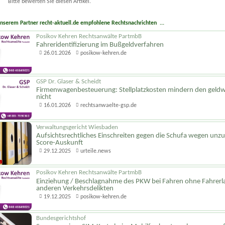
Bitte bewerten Sie diesen Artikel.
unserem Partner recht-aktuell.de empfohlene Rechtsnachrichten ...
Posikov Kehren Rechtsanwälte PartmbB
Fahreriden­tifizierung im Bußgeldverfahren
26.01.2026
posikow-kehren.de
GSP Dr. Glaser & Scheidt
Firmenwagen­besteuerung: Stellplatzkosten mindern den geldw
nicht
16.01.2026
rechtsanwaelte-gsp.de
Verwaltungsgericht Wiesbaden
Aufsichts­rechtliches Einschreiten gegen die Schufa wegen unz
Score-Auskunft
29.12.2025
urteile.news
Posikov Kehren Rechtsanwälte PartmbB
Einziehung / Beschlagnahme des PKW bei Fahren ohne Fahrerl
anderen Verkehrsdelikten
19.12.2025
posikow-kehren.de
Bundesgerichtshof