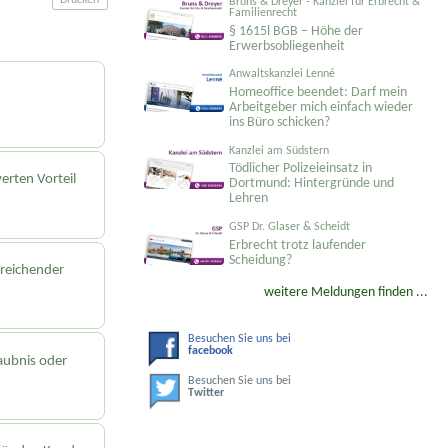
Bruns & Dreyer - Kanzlei für Erbrecht &
Familienrecht
§ 1615l BGB – Höhe der
Erwerbsobliegenheit
Anwaltskanzlei Lenné
Homeoffice beendet: Darf mein
Arbeitgeber mich einfach wieder
ins Büro schicken?
Kanzlei am Südstern
Tödlicher Polizeieinsatz in
erten Vorteil
Dortmund: Hintergründe und
Lehren
GSP Dr. Glaser & Scheidt
Erbrecht trotz laufender
Scheidung?
ureichender
weitere Meldungen finden ...
Besuchen Sie uns bei
facebook
aubnis oder
Besuchen Sie uns bei
Twitter