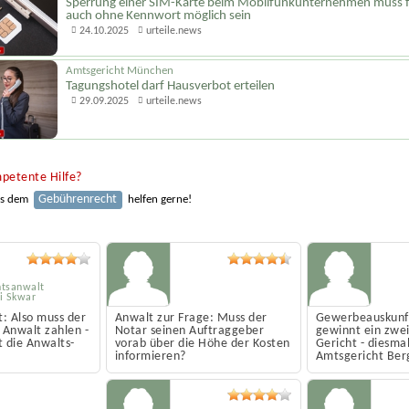
Sperrung einer SIM-Karte beim Mobilfunk­unternehmen muss 
auch ohne Kennwort möglich sein
24.10.2025
urteile.news
Amtsgericht München
Tagungshotel darf Hausverbot erteilen
29.09.2025
urteile.news
petente Hilfe?
Gebührenrecht
us dem
helfen gerne!
tsanwalt
i Skwar
t: Also muss der
Anwalt zur Frage: Muss der
Gewerbeauskunf
Anwalt zahlen -
Notar seinen Auftrag­geber
gewinnt ein zwei
 die Anwalts­
vorab über die Höhe der Kosten
Gericht - diesma
informieren?
Amtsgericht Ber