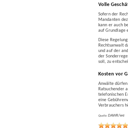
Volle Geschä
Sofern der Rec
Mandanten dezi
kann er auch be
auf Grundlage e
Diese Regelung
Rechtsanwalt da
und auf der an
der Sonder­rege
soll, zu entsch
Kosten vor G
Anwälte dürfen 
Rat­suchender a
telefonischen E
eine Gebühren­v
Verbrauchers h
DAWR/we
Quelle: