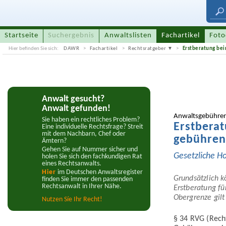
Startseite
Suchergebnis
Anwaltslisten
Fachartikel
Foto
Hier befinden Sie sich:
DAWR
Fachartikel
Rechtsratgeber
Erstberatung be
Anwalt gesucht?
Anwalt gefunden!
Anwalts­gebühre
Sie haben ein rechtliches Problem?
Erst­bera
Eine individuelle Rechtsfrage? Streit
mit dem Nachbarn, Chef oder
gebühren
Ämtern?
Gehen Sie auf Nummer sicher und
Gesetzliche H
holen Sie sich den fachkundigen Rat
eines Rechtsanwalts.
Hier
im Deutschen Anwaltsregister
Grund­sätzlich 
finden Sie immer den passenden
Rechtsanwalt in Ihrer Nähe.
Erst­beratung fü
Obergrenze gilt 
Nutzen Síe Ihr Recht!
§ 34 RVG (Recht