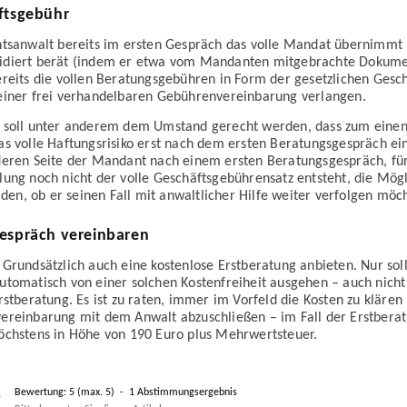
ftsgebühr
htsanwalt bereits im ersten Gespräch das volle Mandat übernimmt
diert berät (indem er etwa vom Mandanten mit­gebrachte Dokumen
reits die vollen Beratungs­gebühren in Form der gesetzlichen Gesch
iner frei verhandel­baren Gebühren­vereinbarung verlangen.
 soll unter anderem dem Umstand gerecht werden, dass zum einen
s volle Haftungs­risiko erst nach dem ersten Beratungs­gespräch ei
deren Seite der Mandant nach einem ersten Beratungs­gespräch, fü
lung noch nicht der volle Geschäfts­gebühren­satz entsteht, die Mög
eiden, ob er seinen Fall mit anwaltlicher Hilfe weiter verfolgen möc
espräch vereinbaren
Grund­sätzlich auch eine kostenlose Erst­beratung anbieten. Nur sol
utomatisch von einer solchen Kosten­freiheit ausgehen – auch nicht
rst­beratung. Es ist zu raten, immer im Vorfeld die Kosten zu klären
ereinbarung mit dem Anwalt abzuschließen – im Fall der Erst­bera
öchstens in Höhe von 190 Euro plus Mehrwert­steuer.
Bewertung:
5
(max.
5
)
-
1
Abstimmungsergebnis