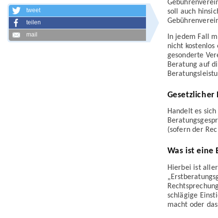
Gebühren­verei
tweet
soll auch hinsi
Gebühren­verein
teilen
mail
In jedem Fall m
nicht kostenlos
gesonderte Ver
Beratung auf di
Beratungs­leist
Gesetzlicher
Handelt es sich
Beratungs­gespr
(sofern der Rech
Was ist eine
Hierbei ist all
„Erst­beratungs
Rechtsprechung 
schlägige Einst
macht oder dass