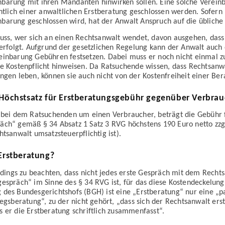
nbarung mit ihren Mandanten hinwirken sollen. Eine solche Verein
chtlich einer anwaltlichen Erst­beratung geschlossen werden. Sofern
barung geschlossen wird, hat der Anwalt Anspruch auf die übliche
uss, wer sich an einen Rechtsanwalt wendet, davon ausgehen, dass
 erfolgt. Aufgrund der gesetzlichen Regelung kann der Anwalt auch
einbarung Gebühren festsetzen. Dabei muss er noch nicht einmal z
e Kosten­pflicht hinweisen. Da Ratsuchende wissen, dass Rechts­anw
ungen leben, können sie auch nicht von der Kosten­freiheit einer Be
 Höchstsatz für Erstberatungsgebühr gegenüber Verbra
 bei dem Rat­suchenden um einen Verbraucher, beträgt die Gebühr f
äch“ gemäß § 34 Absatz 1 Satz 3 RVG höchstens 190 Euro netto zzg
tsanwalt umsatz­steuer­pflichtig ist).
 Erstberatung?
erdings zu beachten, dass nicht jedes erste Gespräch mit dem Recht
­gespräch“ im Sinne des § 34 RVG ist, für das diese Kosten­deckelung
des Bundes­gerichts­hofs (BGH) ist eine „Erst­beratung“ nur eine „p
iegs­beratung“, zu der nicht gehört, „dass sich der Rechtsanwalt ers
 er die Erst­beratung schriftlich zusammenfasst“.