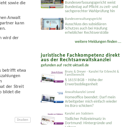
Bundesver­fassungsgericht weist
eht sowie die
Bundestag auf Pflicht zu zeit- und
sachgerechter Wahlprüfung hin
inen Anwalt
Bundesverwaltungsgericht
epartner kann
Ausschluss des subsidiären
Schutzes auch bei Häufung
en.
erheblicher Rechtsverstöße
n wird der
weitere Meldungen finden ...
juristische Fachkompetenz direkt
aus der Rechtsanwaltskanzlei
gefunden auf
recht-aktuell.de
 betrifft etwa
Bruns & Dreyer - Kanzlei für Erbrecht &
Familienrecht
tszahlungen
§ 1615l BGB – Höhe der
n
Erwerbsobliegenheit
t der Streit
 bildet die
Anwaltskanzlei Lenné
Homeoffice beendet: Darf mein
Arbeitgeber mich einfach wieder
ins Büro schicken?
Kanzlei am Südstern
Tödlicher Polizeieinsatz in
Drucken
Dortmund: Hintergründe und