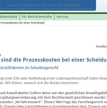
datenbank
für Rechtsanwälte
Service
e Prozesskosten bei einer Scheidung?
Familie
n
sind die Prozesskosten bei einer Scheid
Gerichtskosten im Scheidungsrecht
ng einer Ehe oder Aufhebung einer Lebenspartnerschaft fallen Anwa
an. Wir klären, wonach sich die Kosten berechnen.
 und Anwaltskosten (sofern keine von den gesetzlichen Anwaltsgebü
rgütungsvereinbarung mit dem Rechtsanwalt geschlossen wurde) 
nannten „Verfahrenswert“. Diesen Wert legt das Familiengericht
G (Gesetz über Gerichtskosten in Familiensachen) fest. Danach wir