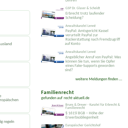
Lehren
GSP Dr. Glaser & Scheidt
Erbrecht trotz laufender
Scheidung?
Anwaltskanzlei Lenné
PayPal: Amtsgericht Kassel
verurteilt PayPal zur
Rückerstattung nach Fremdzugriff
auf Konto
Ausland
Anwaltskanzlei Lenné
Angeblicher Anruf von PayPal: Was
können Sie tun, wenn Sie Opfer
eines Fake-Supports geworden
sind?
weitere Meldungen finden ...
Familienrecht
e
gefunden auf
recht-aktuell.de
uropäischen
Bruns & Dreyer - Kanzlei für Erbrecht &
Familienrecht
§ 1615l BGB – Höhe der
Erwerbsobliegenheit
ig regeln
Europäischer Gerichtshof