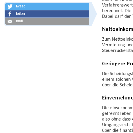
Verfahrenswert
tweet
berechnet. Die
teilen
Dabei darf der 
mail
Nettoeinkom
Zum Nettoeinko
Vermietung und
Steuerrückersta
Geringere Pr
Die Scheidungs
einem solchen V
über die Scheid
Einvernehmen
Die einvernehm
getrennt leben
also ohne dass 
Umgangsrecht f
über die finanz