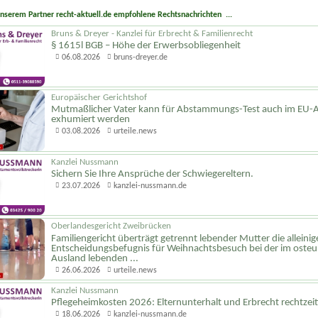
unserem Partner recht-aktuell.de empfohlene Rechtsnachrichten ...
Bruns & Dreyer - Kanzlei für Erbrecht & Familienrecht
§ 1615l BGB – Höhe der Erwerbsobliegenheit
06.08.2026
bruns-dreyer.de
Europäischer Gerichtshof
Mutmaßlicher Vater kann für Abstammungs-Test auch im EU-
exhumiert werden
03.08.2026
urteile.news
Kanzlei Nussmann
Sichern Sie Ihre Ansprüche der Schwiegereltern.
23.07.2026
kanzlei-nussmann.de
Oberlandesgericht Zweibrücken
Familiengericht überträgt getrennt lebender Mutter die alleinig
Entscheidungs­befugnis für Weihnachtsbesuch bei der im oste
Ausland lebenden ...
26.06.2026
urteile.news
Kanzlei Nussmann
Pflegeheimkosten 2026: Elternunterhalt und Erbrecht rechtzeit
18.06.2026
kanzlei-nussmann.de