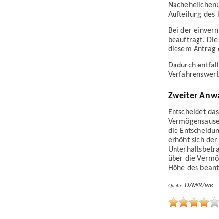
Nachehelichenu
Aufteilung des 
Bei der einvern
beauftragt. Die
diesem Antrag 
Dadurch entfall
Verfahrenswert 
Zweiter Anwa
Entscheidet das
Vermögensausein
die Entscheidu
erhöht sich de
Unterhaltsbetr
über die Vermög
Höhe des beant
DAWR/we
Quelle: