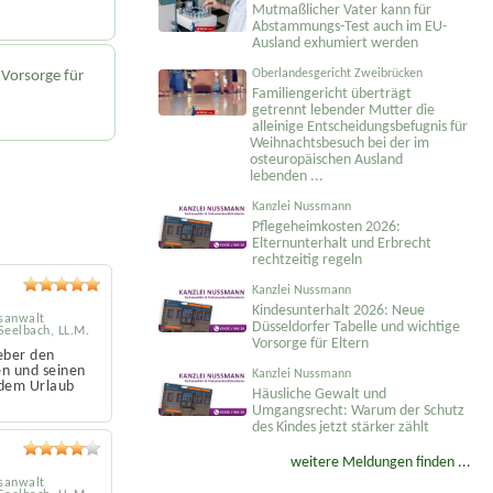
Mutmaßlicher Vater kann für
Abstammungs-Test auch im EU-
Ausland exhumiert werden
Oberlandesgericht Zweibrücken
 Vorsorge für
Familiengericht überträgt
getrennt lebender Mutter die
alleinige Entscheidungs­befugnis für
Weihnachtsbesuch bei der im
osteuropäischen Ausland
lebenden ...
Kanzlei Nussmann
Pflegeheimkosten 2026:
Elternunterhalt und Erbrecht
rechtzeitig regeln
Kanzlei Nussmann
Kindesunterhalt 2026: Neue
sanwalt
Düsseldorfer Tabelle und wichtige
 Seelbach, LL.M.
Vorsorge für Eltern
eber den
en und seinen
Kanzlei Nussmann
 dem Urlaub
Häusliche Gewalt und
Umgangsrecht: Warum der Schutz
des Kindes jetzt stärker zählt
weitere Meldungen finden ...
sanwalt