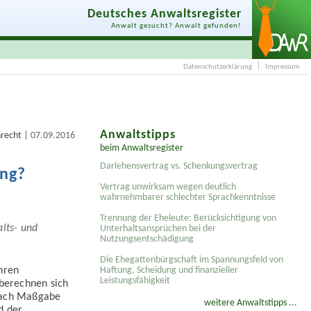
Deutsches Anwaltsregister
Anwalt gesucht? Anwalt gefunden!
Datenschutzerklärung
Impressum
Anwaltstipps
|
nrecht
07.09.2016
beim Anwaltsregister
Darlehensvertrag vs. Schenkungsvertrag
ung?
Vertrag unwirksam wegen deutlich
wahrnehmbarer schlechter Sprachkenntnisse
Trennung der Eheleute: Berücksichtigung von
lts- und
Unterhaltsansprüchen bei der
Nutzungsentschädigung
Die Ehegattenbürgschaft im Spannungsfeld von
hren
Haftung, Scheidung und finanzieller
Leistungsfähigkeit
berechnen sich
 nach Maßgabe
weitere Anwaltstipps ...
d der