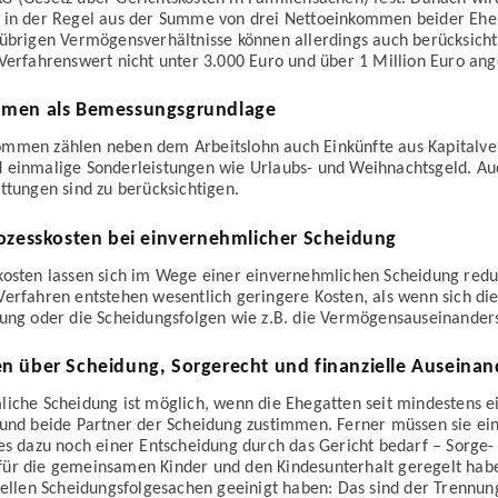
 in der Regel aus der Summe von drei Nettoeinkommen beider Ehe
 übrigen Vermögensverhältnisse können allerdings auch berücksicht
Verfahrenswert nicht unter 3.000 Euro und über 1 Million Euro ang
men als Bemessungsgrundlage
mmen zählen neben dem Arbeitslohn auch Einkünfte aus Kapitalv
 einmalige Sonderleistungen wie Urlaubs- und Weihnachtsgeld. Au
ttungen sind zu berücksichtigen.
ozesskosten bei einvernehmlicher Scheidung
kosten lassen sich im Wege einer einvernehmlichen Scheidung redu
erfahren entstehen wesentlich geringere Kosten, als wenn sich di
ung oder die Scheidungsfolgen wie z.B. die Vermögensauseinanders
 über Scheidung, Sorgerecht und finanzielle Auseinan
liche Scheidung ist möglich, wenn die Ehegatten seit mindestens 
 und beide Partner der Scheidung zustimmen. Ferner müssen sie ei
es dazu noch einer Entscheidung durch das Gericht bedarf – Sorge-
ür die gemeinsamen Kinder und den Kindesunterhalt geregelt habe
iellen Scheidungsfolgesachen geeinigt haben: Das sind der Trennun