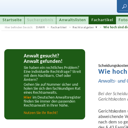
Startseite
Suchergebnis
Anwaltslisten
Fachartikel
Foto
Hier befinden Sie sich:
DAWR
Fachartikel
Rechtsratgeber
Wie hoch sind di
Anwalt gesucht?
Anwalt gefunden!
Scheidungskoste
Sie haben ein rechtliches Problem?
Wie hoch 
Eine individuelle Rechtsfrage? Streit
mit dem Nachbarn, Chef oder
Ämtern?
Anwalts- und 
Gehen Sie auf Nummer sicher und
holen Sie sich den fachkundigen Rat
eines Rechtsanwalts.
Bei der Scheidu
Hier
im Deutschen Anwaltsregister
Gerichtskosten 
finden Sie immer den passenden
Rechtsanwalt in Ihrer Nähe.
Gerichtskosten
Nutzen Síe Ihr Recht!
abweichende Ve
nach dem so ge
des § 43 FamGK