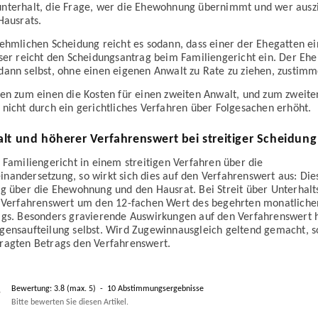
nterhalt, die Frage, wer die Ehewohnung übernimmt und wer auszi
Hausrats.
ehmlichen Scheidung reicht es sodann, dass einer der Ehegatten e
ser reicht den Scheidungsantrag beim Familiengericht ein. Der Eh
dann selbst, ohne einen eigenen Anwalt zu Rate zu ziehen, zustimm
en zum einen die Kosten für einen zweiten Anwalt, und zum zweite
nicht durch ein gerichtliches Verfahren über Folgesachen erhöht.
lt und höherer Verfahrenswert bei streitiger Scheidung
 Familiengericht in einem streitigen Verfahren über die
andersetzung, so wirkt sich dies auf den Verfahrenswert aus: Dies
ng über die Ehewohnung und den Hausrat. Bei Streit über Unterhal
r Verfahrenswert um den 12-fachen Wert des begehrten monatliche
ags. Besonders gravierende Auswirkungen auf den Verfahrenswert ha
ensaufteilung selbst. Wird Zugewinnausgleich geltend gemacht, so
ragten Betrags den Verfahrenswert.
Bewertung:
3.8
(max.
5
)
-
10
Abstimmungsergebnisse
Bitte bewerten Sie diesen Artikel.