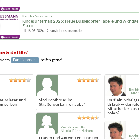
Kanzlei Nussmann
Kindesunterhalt 2026: Neue Düsseldorfer Tabelle und wichtige
Eltern
16.06.2026
kanzlei-nussmann.de
petente Hilfe?
Familienrecht
us dem
helfen gerne!
Recht
Thilo
as Mieter und
Sind Kopfhörer im
Darf ein Arbeitg
n sollten
Straßenverkehr erlaubt?
Urlaub widerruf
Mitarbeiter aus
holen?
Rechtsanwältin
Nicola Bähr-Heinen
Recht
Fragen und Antworten rund um