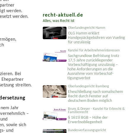
partner
igt werden.
recht-aktuell.de
esetzt werden.
Alles, was Recht ist
Oberlandesgericht Hamm
OLG Hamm erklärt
Handgepäckgebühren von Vueling
ermögen,
für unzulässig
ch
Kanzlei für Arbeitnehmerinteressen
Sachgrundlose Befristung trotz
17,5 Jahre zurückliegender
Vorbeschäftigung unzulässig –
hohe Anforderungen an die
Ausnahme vom Vorbeschäf­
zieren. Bei
tigungsverbot
e Ehepartner
etzung streiten.
Oberlandesgericht Bamberg
Eheschließung nach somalischem
Recht durch Fenster auf
dersetzung
deutschem Boden möglich
einem Jahr
Bruns & Dreyer - Kanzlei für Erbrecht &
Familienrecht
nvernehmlich –
§ 1615l BGB – Höhe der
 und
Erwerbsobliegenheit
n, sowie sich
gs- und
Bundesverfassungsgericht