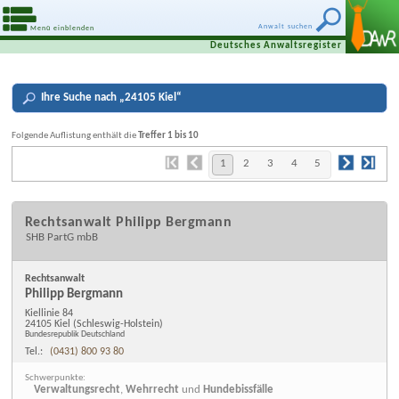
Anwalt suchen
Menü einblenden
Deutsches Anwaltsregister
Ihre
Suche nach „
24105 Kiel
“
Folgende Auflistung enthält die
Treffer 1 bis 10
1
2
3
4
5
Rechtsanwalt Philipp Bergmann
SHB PartG mbB
Rechtsanwalt
Philipp Bergmann
Kiellinie 84
24105 Kiel
(Schleswig-Holstein)
Bundesrepublik Deutschland
Tel.:
(0431) 800 93 80
Schwerpunkte:
Verwaltungsrecht
,
Wehrrecht
und
Hundebissfälle