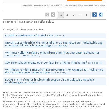
Die Anbieterkennzeichnung für diesen Eintrag finden Sie direkt im hier verlinkten Anwaltsprofil.
1
2
3
4
5
Folgende Auflistung enthält die
Treffer 1 bis 10
Artikel, die Sie interessieren könnten ...
LG Kiel: Schaden­ersatz für Audi A6
(
01.03.2021
)
Anwalt zu: Landgericht Kiel verurteilt Förde Sparkasse zur Rück­abwicklung
eines Immobilien­darlehens­vertrages
(
17.05.2016
)
VW muss vollen Kaufpreis ohne Abzug einer Nutzungs­entschädigung für
Skoda erstatten
(
01.11.2019
)
100 Euro Schadenersatz oder weniger für privates Filesharing?
(
16.02.2015
)
VW-Abgas­skandal: Landgericht Essen verurteilt Volkswagen zur Rücknahme
des Fahrzeugs zum vollen Kaufpreis
(
14.10.2019
)
EuGH: Thermo­fenster in Diesel­fahrzeugen sind unzulässige Abschalt­
einrichtungen
(
10.08.2022
)
Haben Sie rechtliche Probleme oder brauchen Sie Unterstützung bei der Durchsetzung Ihrer
Rechte? Dann sind Sie bei uns genau richtig. Wir helfen Ihnen, den richtigen Rechtsbeistand
für Ihren Fall zu finden.
Unsere umfangreiche Datenbank umfasst Anwälte aus dem gesamten Bundesgebiet -
umfangreich dargestellt u.a. mit ihren Schwerpunkten, Qualifikationen, Mitgliedschaften und
Interessen und natürlich allen Informationen, die Sie für eine Kontaktaufnahme benötigen.