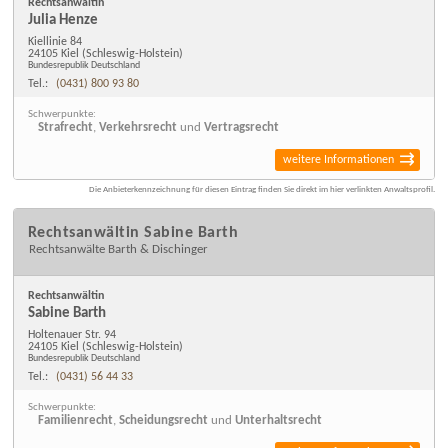
Rechtsanwältin
Julia Henze
Kiellinie 84
24105 Kiel
(Schleswig-Holstein)
Bundesrepublik Deutschland
Tel.:
(0431) 800 93 80
Schwerpunkte:
Strafrecht
,
Verkehrsrecht
und
Vertragsrecht
weitere Informationen
Die Anbieterkennzeichnung für diesen Eintrag finden Sie direkt im hier verlinkten Anwaltsprofil.
Rechtsanwältin Sabine Barth
Rechtsanwälte Barth & Dischinger
Rechtsanwältin
Sabine Barth
Holtenauer Str. 94
24105 Kiel
(Schleswig-Holstein)
Bundesrepublik Deutschland
Tel.:
(0431) 56 44 33
Schwerpunkte:
Familienrecht
,
Scheidungsrecht
und
Unterhaltsrecht