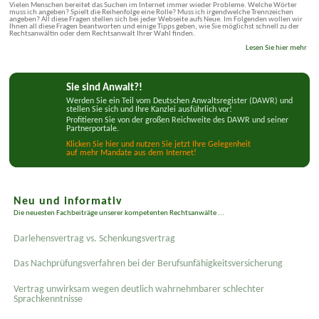
Vielen Menschen bereitet das Suchen im Internet immer wieder Probleme. Welche Wörter
muss ich angeben? Spielt die Reihenfolge eine Rolle? Muss ich irgendwelche Trennzeichen
angeben? All diese Fragen stellen sich bei jeder Webseite aufs Neue. Im Folgenden wollen wir
Ihnen all diese Fragen beantworten und einige Tipps geben, wie Sie möglichst schnell zu der
Rechtsanwältin oder dem Rechtsanwalt Ihrer Wahl finden.
Lesen Sie hier mehr
Sie sind Anwalt?!
Werden Sie ein Teil vom Deutschen Anwaltsregister (DAWR) und
stellen Sie sich und Ihre Kanzlei ausführlich vor!
Profitieren Sie von der großen Reichweite des DAWR und seiner
Partnerportale.
Klicken Sie hier und nutzen Sie jetzt Ihre Gelegenheit
auf mehr Mandate aus dem Internet!
Neu und informativ
Die neuesten Fachbeiträge unserer kompetenten Rechtsanwälte ...
Darlehensvertrag vs. Schenkungsvertrag
Das Nachprüfungsverfahren bei der Berufsunfähigkeitsversicherung
Vertrag unwirksam wegen deutlich wahrnehmbarer schlechter
Sprachkenntnisse