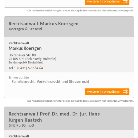
weitere Informationen
Die Anbieterkennzeichnung für diesen Eintrag finden Sie direkt im hier verlinkten Anwaltsprofil.
Rechtsanwalt Markus Koersgen
Koersgen & Sansosti
Rechtsanwalt
Markus Koersgen
Holtenauer Str. 80
24105 Kiel
(Schleswig-Holstein)
Bundesrepublik Deutschland
Tel.:
(0431) 579 64 64
Schwerpunkte:
Familienrecht
,
Verkehrsrecht
und
Steuerrecht
weitere Informationen
Die Anbieterkennzeichnung für diesen Eintrag finden Sie direkt im hier verlinkten Anwaltsprofil.
Rechtsanwalt Prof. Dr. med. Dr. jur. Hans-
Jürgen Kaatsch
SHB PartG mbB
Rechtsanwalt