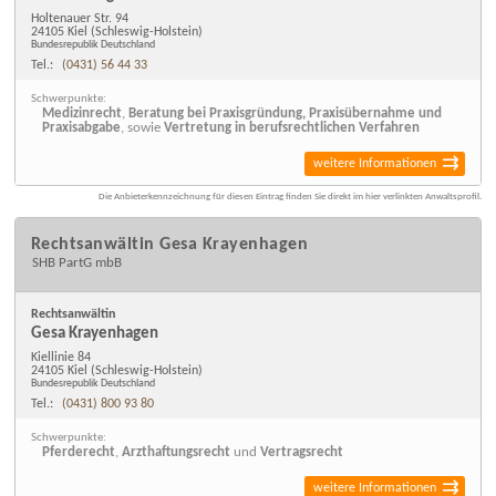
Holtenauer Str. 94
24105 Kiel
(Schleswig-Holstein)
Bundesrepublik Deutschland
Tel.:
(0431) 56 44 33
Schwerpunkte:
Medizinrecht
,
Beratung bei Praxisgründung, Praxisübernahme und
Praxisabgabe
, sowie
Vertretung in berufsrechtlichen Verfahren
weitere Informationen
Die Anbieterkennzeichnung für diesen Eintrag finden Sie direkt im hier verlinkten Anwaltsprofil.
Rechtsanwältin Gesa Krayenhagen
SHB PartG mbB
Rechtsanwältin
Gesa Krayenhagen
Kiellinie 84
24105 Kiel
(Schleswig-Holstein)
Bundesrepublik Deutschland
Tel.:
(0431) 800 93 80
Schwerpunkte:
Pferderecht
,
Arzthaftungsrecht
und
Vertragsrecht
weitere Informationen