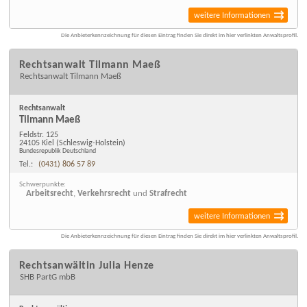
weitere Informationen
Die Anbieterkennzeichnung für diesen Eintrag finden Sie direkt im hier verlinkten Anwaltsprofil.
Rechtsanwalt Tilmann Maeß
Rechtsanwalt Tilmann Maeß
Rechtsanwalt
Tilmann Maeß
Feldstr. 125
24105 Kiel
(Schleswig-Holstein)
Bundesrepublik Deutschland
Tel.:
(0431) 806 57 89
Schwerpunkte:
Arbeitsrecht
,
Verkehrsrecht
und
Strafrecht
weitere Informationen
Die Anbieterkennzeichnung für diesen Eintrag finden Sie direkt im hier verlinkten Anwaltsprofil.
Rechtsanwältin Julia Henze
SHB PartG mbB