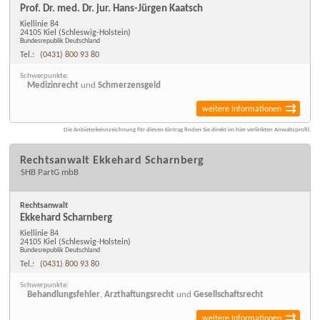
Prof. Dr. med. Dr. jur. Hans-Jürgen Kaatsch
Kiellinie 84
24105 Kiel
(Schleswig-Holstein)
Bundesrepublik Deutschland
Tel.:
(0431) 800 93 80
Schwerpunkte:
Medizinrecht
und
Schmerzensgeld
weitere Informationen
Die Anbieterkennzeichnung für diesen Eintrag finden Sie direkt im hier verlinkten Anwaltsprofil.
Rechtsanwalt Ekkehard Scharnberg
SHB PartG mbB
Rechtsanwalt
Ekkehard Scharnberg
Kiellinie 84
24105 Kiel
(Schleswig-Holstein)
Bundesrepublik Deutschland
Tel.:
(0431) 800 93 80
Schwerpunkte:
Behandlungsfehler
,
Arzthaftungsrecht
und
Gesellschaftsrecht
weitere Informationen