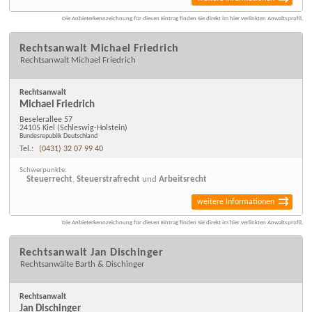
Die Anbieterkennzeichnung für diesen Eintrag finden Sie direkt im hier verlinkten Anwaltsprofil.
Rechtsanwalt Michael Friedrich
Rechtsanwalt Michael Friedrich
Rechtsanwalt
Michael Friedrich
Beselerallee 57
24105 Kiel
(Schleswig-Holstein)
Bundesrepublik Deutschland
Tel.:
(0431) 32 07 99 40
Schwerpunkte:
Steuerrecht
,
Steuerstrafrecht
und
Arbeitsrecht
weitere Informationen
Die Anbieterkennzeichnung für diesen Eintrag finden Sie direkt im hier verlinkten Anwaltsprofil.
Rechtsanwalt Jan Dischinger
Rechtsanwälte Barth & Dischinger
Rechtsanwalt
Jan Dischinger