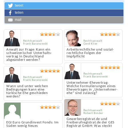
tweet
teilen
mail
Rechtsanwalt
Rechtsanwalt
Frank Baranowski
Gerd Klier
Anwalt zur Frage: Kann ein
Arbeits­rechtliche und sozial­
schweizerischer Unterhalts­
rechtliche Folgen der
vertrag in Deutschland
Impfpflicht
abgeändert werden?
Rechtsanwalt
Frank Baranowski
Rechtsanwalt
Frank Baranowski
Unternehmer-Ehevertrag:
Wann und unter welchen
Welche Formulierungen eines
Bedingungen kann eine
Ehe­vertrages in „Unternehmer­
türkische Ehe geschieden
ehe“ sind zulässig?
werden?
Rechtsanwalt
Robert Binder
Gewerberegistrat.de und