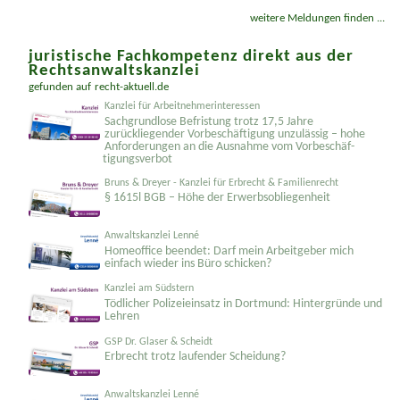
Bundesver­fassungsgericht weist Bundestag auf Pflicht
zu zeit- und sachgerechter Wahlprüfung hin
weitere Meldungen finden ...
juristische Fachkompetenz direkt aus der
Rechtsanwaltskanzlei
gefunden auf
recht-aktuell.de
Kanzlei für Arbeitnehmerinteressen
Sachgrundlose Befristung trotz 17,5 Jahre
zurückliegender Vorbeschäftigung unzulässig – hohe
Anforderungen an die Ausnahme vom Vorbeschäf­
tigungsverbot
Bruns & Dreyer - Kanzlei für Erbrecht & Familienrecht
§ 1615l BGB – Höhe der Erwerbsobliegenheit
Anwaltskanzlei Lenné
Homeoffice beendet: Darf mein Arbeitgeber mich
einfach wieder ins Büro schicken?
Kanzlei am Südstern
Tödlicher Polizeieinsatz in Dortmund: Hintergründe und
Lehren
GSP Dr. Glaser & Scheidt
Erbrecht trotz laufender Scheidung?