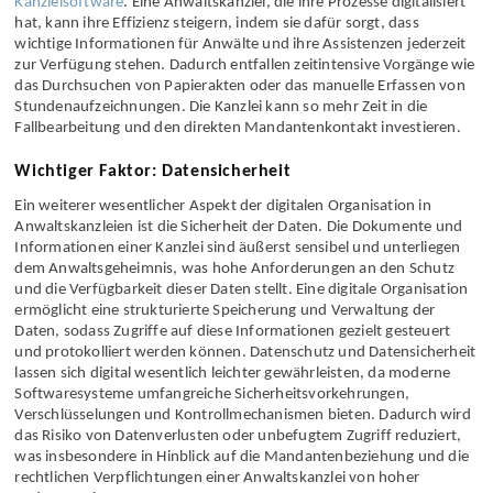
Nutzen ist. Hilfreich dabei ist eine gut
durchdachte und effiziente
Kanzleisoftware
. Eine Anwaltskanzlei, die ihre Prozesse digitalisiert
hat, kann ihre Effizienz steigern, indem sie dafür sorgt, dass
wichtige Informationen für Anwälte und ihre Assistenzen jederzeit
zur Verfügung stehen. Dadurch entfallen zeitintensive Vorgänge wie
das Durchsuchen von Papierakten oder das manuelle Erfassen von
Stundenaufzeichnungen. Die Kanzlei kann so mehr Zeit in die
Fallbearbeitung und den direkten Mandantenkontakt investieren.
Wichtiger Faktor: Datensicherheit
Ein weiterer wesentlicher Aspekt der digitalen Organisation in
Anwaltskanzleien ist die Sicherheit der Daten. Die Dokumente und
Informationen einer Kanzlei sind äußerst sensibel und unterliegen
dem Anwaltsgeheimnis, was hohe Anforderungen an den Schutz
und die Verfügbarkeit dieser Daten stellt. Eine digitale Organisation
ermöglicht eine strukturierte Speicherung und Verwaltung der
Daten, sodass Zugriffe auf diese Informationen gezielt gesteuert
und protokolliert werden können. Datenschutz und Datensicherheit
lassen sich digital wesentlich leichter gewährleisten, da moderne
Softwaresysteme umfangreiche Sicherheitsvorkehrungen,
Verschlüsselungen und Kontrollmechanismen bieten. Dadurch wird
das Risiko von Datenverlusten oder unbefugtem Zugriff reduziert,
was insbesondere in Hinblick auf die Mandantenbeziehung und die