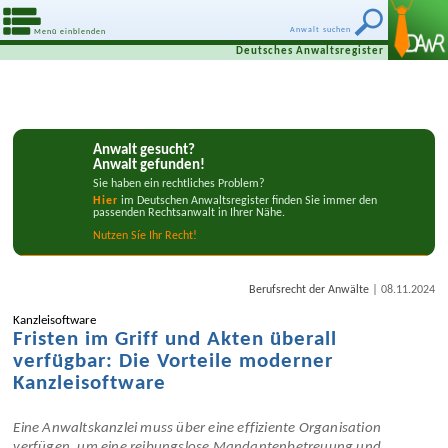
Anwalt suchen
Menü einblenden
Deutsches Anwaltsregister
Anwalt gesucht?
Anwalt gefunden!
Sie haben ein rechtliches Problem?
Hier
im Deutschen Anwaltsregister finden Sie immer den
passenden Rechtsanwalt in Ihrer Nähe.
Nutzen Síe Ihr Recht!
|
Berufsrecht der Anwälte
08.11.2024
Kanzleisoftware
Fristen im Griff und Akten überall
verfügbar: Die Vorteile moderner
Kanzleisoftware