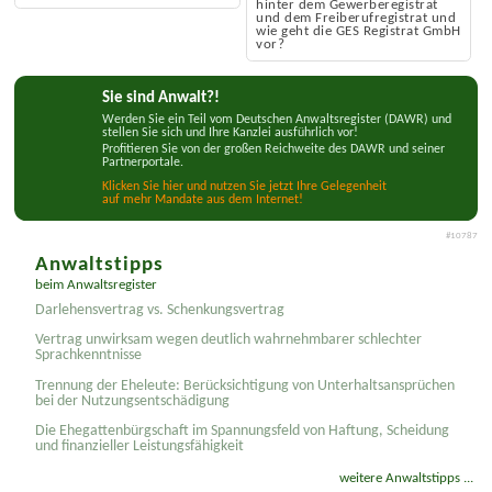
EGI Euro Grundinvest Fonds: Im
Freiberufregistrat.de der GES
Süden wenig Neues
Registrat GmbH: Was steckt
hinter dem Gewerberegistrat
und dem Freiberufregistrat und
wie geht die GES Registrat GmbH
vor?
Sie sind Anwalt?!
Werden Sie ein Teil vom Deutschen Anwaltsregister (DAWR) und
stellen Sie sich und Ihre Kanzlei ausführlich vor!
Profitieren Sie von der großen Reichweite des DAWR und seiner
Partnerportale.
Klicken Sie hier und nutzen Sie jetzt Ihre Gelegenheit
auf mehr Mandate aus dem Internet!
#10787
Anwaltstipps
beim Anwaltsregister
Darlehensvertrag vs. Schenkungsvertrag
Vertrag unwirksam wegen deutlich wahrnehmbarer schlechter
Sprachkenntnisse
Trennung der Eheleute: Berücksichtigung von Unterhaltsansprüchen
bei der Nutzungsentschädigung
Die Ehegattenbürgschaft im Spannungsfeld von Haftung, Scheidung
und finanzieller Leistungsfähigkeit