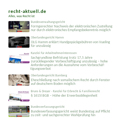
weitere Anwaltstipps ...
recht-aktuell.de
Alles, was Recht ist
Bundesverwaltungsgericht
Formgerechter Nachweis der elektronischen Zustellung
nur durch elektronisches Empfangsbekenntnis möglich
Oberlandesgericht Hamm
OLG Hamm erklärt Handgepäckgebühren von Vueling
für unzulässig
Kanzlei für Arbeitnehmerinteressen
Sachgrundlose Befristung trotz 17,5 Jahre
zurückliegender Vorbeschäftigung unzulässig – hohe
Anforderungen an die Ausnahme vom Vorbeschäf­
tigungsverbot
Oberlandesgericht Bamberg
Eheschließung nach somalischem Recht durch Fenster
auf deutschem Boden möglich
Bruns & Dreyer - Kanzlei für Erbrecht & Familienrecht
§ 1615l BGB – Höhe der Erwerbsobliegenheit
Bundesverfassungsgericht