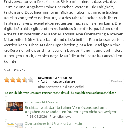
Kapazitäten
geht. Durch automatisierte Erinnerungen und
Fristverwaltungen lässt sich das Risiko minimieren, dass wichtige
Termine und Abgabetermine übersehen werden. Die Fähigkeit,
Fristen und Deadlines immer im Blick zu haben, ist im juristischen
Bereich von großer Bedeutung, da das Nichteinhalten rechtlicher
Fristen schwerwiegende Konsequenzen nach sich ziehen kann. Die
digitale Struktur gibt zudem Aufschluss über die Kapazitäten und
Arbeitslast innerhalb der Kanzlei, sodass eine Überlastung einzelner
Mitarbeiter frühzeitig erkannt und die Arbeit im Team besser verteilt
werden kann. Diese Art der Organisation gibt allen Beteiligten eine
größere Sicherheit und Transparenz bei der Planung und verhindert
unnötigen Druck, der sich negativ auf die Arbeitsqualität auswirken
könnte.
DAWR/om
Quelle:
Bewertung:
3.5
(max.
5
)
4
Abstimmungsergebnisse
Drucken
Bitte bewerten Sie diesen Artikel.
Lesen Sie hier von unserem Partner recht-aktuell.de empfohlene Rechtsnachrichten
...
Finanzgericht Münster
Rechtsanwalt darf bei einer Vermögensauskunft
Angaben zu Mandanten­forderungen nicht verweigern
16.04.2026
urteile.news