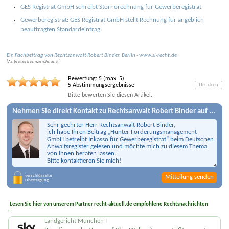
GES Registrat GmbH schreibt Stornorechnung für Gewerberegistrat
Gewerberegistrat: GES Registrat GmbH stellt Rechnung für angeblich
beauftragten Standardeintrag
Ein Fachbeitrag von
Rechtsanwalt
Robert Binder
,
Berlin
-
www.si-recht.de
[
Anbieter­kenn­zeichnung
]
Bewertung:
5
(max.
5
)
5
Abstimmungsergebnisse
Drucken
Bitte bewerten Sie diesen Artikel.
Nehmen Sie direkt Kontakt zu
Rechtsanwalt Robert Binder
auf ...
Mitteilung senden
Lesen Sie hier von unserem Partner recht-aktuell.de empfohlene Rechtsnachrichten
...
Landgericht München I