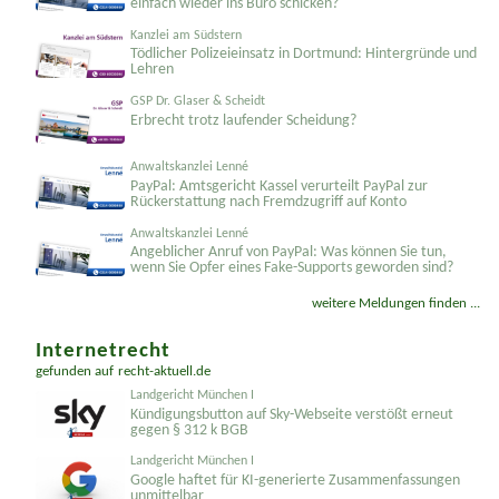
einfach wieder ins Büro schicken?
Kanzlei am Südstern
Tödlicher Polizeieinsatz in Dortmund: Hintergründe und
Lehren
GSP Dr. Glaser & Scheidt
Erbrecht trotz laufender Scheidung?
Anwaltskanzlei Lenné
PayPal: Amtsgericht Kassel verurteilt PayPal zur
Rückerstattung nach Fremdzugriff auf Konto
Anwaltskanzlei Lenné
Angeblicher Anruf von PayPal: Was können Sie tun,
wenn Sie Opfer eines Fake-Supports geworden sind?
weitere Meldungen finden ...
Internetrecht
gefunden auf
recht-aktuell.de
Landgericht München I
Kündigungsbutton auf Sky-Webseite verstößt erneut
gegen § 312 k BGB
Landgericht München I
Google haftet für KI-generierte Zusammenfassungen
unmittelbar