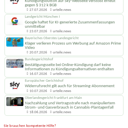
Kündigungsbutton auf Sky-Webseite verstößt erneut
gegen § 312 k BGB
27.07.2026
urteile.news
Landgericht München I
Google haftet für KI-generierte Zusammenfassungen
unmittelbar
23.07.2026
urteile.news
Bayerisches Oberstes Landesgericht
Kläger verlieren Prozess um Werbung auf Amazon Prime
Video
20.07.2026
urteile.news
Bundesgerichtshof
Bestätigungsseite bei Online-Kündigung darf keine
Informationen zu Kündigungsal­ternativen enthalten
16.07.2026
urteile.news
Europäischer Gerichtshof
Widerrufsrecht gilt auch für Streaming-Abonnement
10.07.2026
urteile.news
Oberlandesgericht Frankfurt am Main
Nachzahlung und Vertragsstrafe nach manipuliertem
Strom- und Gasverbrauch in Cannabis-Plantagenfall
18.06.2026
urteile.news
Sie brauchen kompetente Hilfe?