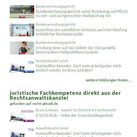
Bundesverfassungsgericht
Bundesver­fassungsgericht weist Bundestag auf Pflicht
zu zeit- und sachgerechter Wahlprüfung hin
Bundesverwaltungsgericht
Ausschluss des subsidiären Schutzes auch bei Häufung
erheblicher Rechtsverstöße
Bundesverwaltungsgericht
Erteilung einer auf das Gebiet der Chiropraktik
beschränkten Heilprakti­kererlaubnis
Anwaltskanzlei Lenné
Homeoffice beendet: Darf mein Arbeitgeber mich
einfach wieder ins Büro schicken?
weitere Meldungen finden ...
juristische Fachkompetenz direkt aus der
Rechtsanwaltskanzlei
gefunden auf
recht-aktuell.de
Bruns & Dreyer - Kanzlei für Erbrecht & Familienrecht
§ 1615l BGB – Höhe der Erwerbsobliegenheit
Anwaltskanzlei Lenné
Homeoffice beendet: Darf mein Arbeitgeber mich