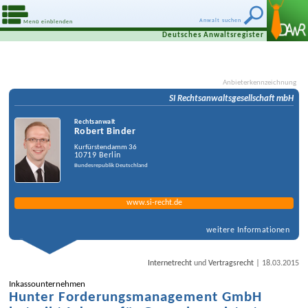
Anwalt suchen
Menü einblenden
Deutsches Anwaltsregister
Anbieterkennzeichnung
SI Rechtsanwalts­gesellschaft mbH
Rechtsanwalt
Robert Binder
Kurfürstendamm 36
10719
Berlin
Bundesrepublik Deutschland
www.si-recht.de
weitere Informationen
|
Internetrecht
und
Vertragsrecht
18.03.2015
Inkassounternehmen
Hunter Forderungsmanagement GmbH