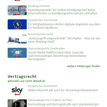
Bundesgerichtshof
Bestätigungsseite bei Online-Kündigung darf keine
Informationen zu Kündigungsal­ternativen enthalten
Europäischer Gerichtshof
EU-Mitgliedstaaten dürfen digitale Angebote aus dem
EU-Ausland regulieren
Anwaltskanzlei Lenné
„Kontozugriff eingeschränkt“ bei PayPal – Was tun bei
einer Phishing-Mail?
Oberlandesgericht Zweibrücken
Social-Media-Plattformbetreiber muss bei
wahrheitswidriger Bewertung Nutzerdaten
herausgeben
weitere Meldungen finden ...
Vertragsrecht
gefunden auf
recht-aktuell.de
Europäischer Gerichtshof
Widerrufsrecht gilt auch für Streaming-Abonnement
Oberlandesgericht Frankfurt am Main
Nachzahlung und Vertragsstrafe nach manipuliertem