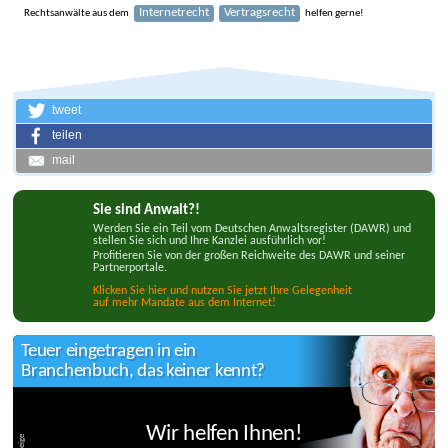
Internetrecht
Vertragsrecht
Rechtsanwälte aus dem
helfen gerne!
tweet
teilen
mail
Sie sind Anwalt?!
Werden Sie ein Teil vom Deutschen Anwaltsregister (DAWR) und
stellen Sie sich und Ihre Kanzlei ausführlich vor!
Profitieren Sie von der großen Reichweite des DAWR und seiner
Partnerportale.
Klicken Sie hier und nutzen Sie jetzt Ihre Gelegenheit
auf mehr Mandate aus dem Internet!
Teuer eingetragen in ein
Branchenbuch, das keiner kennt?
Wir helfen Ihnen!