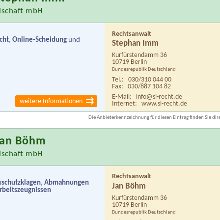
llschaft mbH
Rechtsanwalt
cht
,
Online-Scheidung
und
Stephan Imm
Kurfürstendamm 36
10719 Berlin
Bundesrepublik Deutschland
Tel.:
030/310 044 00
Fax:
030/887 104 82
E-Mail:
info@si-recht.de
weitere Informationen
Internet:
www.si-recht.de
Die Anbieterkennzeichnung für diesen Eintrag finden Sie dire
Jan Böhm
llschaft mbH
Rechtsanwalt
sschutzklagen
,
Abmahnungen
Jan Böhm
rbeitszeugnissen
Kurfürstendamm 36
10719 Berlin
Bundesrepublik Deutschland