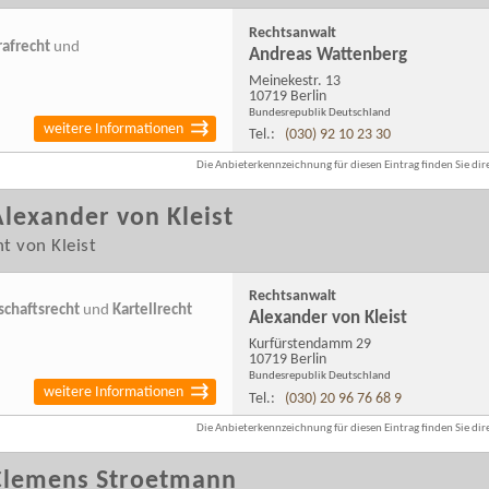
Rechtsanwalt
rafrecht
und
Andreas Wattenberg
Meinekestr. 13
10719 Berlin
Bundesrepublik Deutschland
weitere Informationen
Tel.:
(030) 92 10 23 30
Die Anbieterkennzeichnung für diesen Eintrag finden Sie dire
lexander von Kleist
t von Kleist
Rechtsanwalt
schaftsrecht
und
Kartellrecht
Alexander von Kleist
Kurfürstendamm 29
10719 Berlin
Bundesrepublik Deutschland
weitere Informationen
Tel.:
(030) 20 96 76 68 9
Die Anbieterkennzeichnung für diesen Eintrag finden Sie dire
Clemens Stroetmann