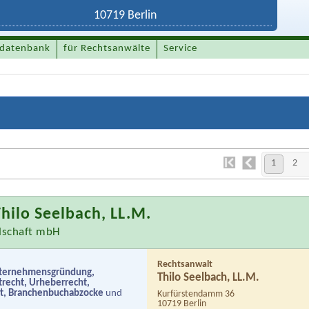
datenbank
für Rechtsanwälte
Service
1
2
hilo Seelbach, LL.M.
llschaft mbH
Rechtsanwalt
ternehmensgründung,
Thilo Seelbach, LL.M.
trecht, Urheberrecht,
ht, Branchenbuchabzocke
und
Kurfürstendamm 36
10719 Berlin