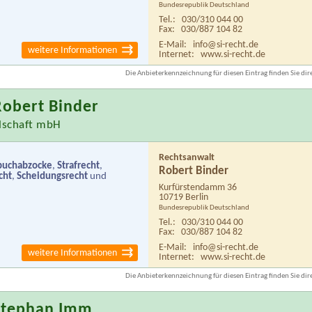
Bundesrepublik Deutschland
Tel.:
030/310 044 00
Fax:
030/887 104 82
E-Mail:
info@si-recht.de
weitere Informationen
Internet:
www.si-recht.de
Die Anbieterkennzeichnung für diesen Eintrag finden Sie dire
Robert Binder
llschaft mbH
Rechtsanwalt
nbuchabzocke
,
Strafrecht
,
Robert Binder
cht
,
Scheidungsrecht
und
Kurfürstendamm 36
10719 Berlin
Bundesrepublik Deutschland
Tel.:
030/310 044 00
Fax:
030/887 104 82
E-Mail:
info@si-recht.de
weitere Informationen
Internet:
www.si-recht.de
Die Anbieterkennzeichnung für diesen Eintrag finden Sie dire
Stephan Imm