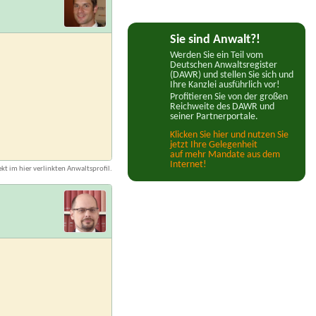
Sie sind Anwalt?!
Werden Sie ein Teil vom
Deutschen Anwaltsregister
(DAWR) und stellen Sie sich und
Ihre Kanzlei ausführlich vor!
Profitieren Sie von der großen
Reichweite des DAWR und
seiner Partnerportale.
Klicken Sie hier und nutzen Sie
jetzt Ihre Gelegenheit
auf mehr Mandate aus dem
Internet!
kt im hier verlinkten Anwaltsprofil.