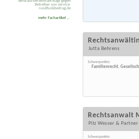
Verbraucherzentrale klagt gegen
Betreiber von service-
rundfunkbeitrag.de
mehr Fachartikel ...
Rechtsanwältin
Jutta Behrens
Schwerpunkte:
Familienrecht
,
Gesellsch
Rechtsanwalt 
Pilz Wesser & Partne
Schwerpunkte: