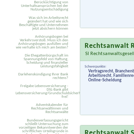
Berücksichtigung von
Unterhaltsansprüchen bei der
Nutzungsentschädigung
Was sich im Arbeitsrecht
geändert hat und wie sich
Beschäftigte und Unternehmen
jetzt absichern können
Anhörungsbogen bei
Verkehrsverstoß: Muss ich den
Anhörungsbogen ausfüllen und
Rechtsanwalt 
wie verhalte ich mich am besten?
SI Rechtsanwaltsgese
Die Ehegattenbürgschaft im
Spannungsfeld von Haftung,
Scheidung und finanzieller
Leistungsfähigkeit
Schwerpunkte:
Vertragsrecht, Branche
Darlehenskündigung Ihrer Bank
Arbeitsrecht
,
Familienre
rechtens?
Online-Scheidung
Freigabe Lebensversicherung -
DSL-Bank gibt
Lebensversicherung/Grundschuldsicherheit
frei!
Adventskalender für
Rechtsanwältinnen und
Rechtsanwälte
Bundesverfassungsgericht
schließt Untersuchung zum
vorzeitigen Bekanntwerden der
schriftlichen Urteilsgründe in
Rechtsanwalt 