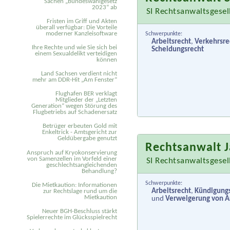
Sachen „Bundeswahlgesetz
2023“ ab
SI Rechtsanwaltsgese
Fristen im Griff und Akten
überall verfügbar: Die Vorteile
moderner Kanzleisoftware
Schwerpunkte:
Arbeitsrecht
,
Verkehrsre
Ihre Rechte und wie Sie sich bei
Scheidungsrecht
einem Sexual­delikt verteidigen
können
Land Sachsen verdient nicht
mehr am DDR-Hit „Am Fenster“
Flughafen BER verklagt
Mitglieder der „Letzten
Generation“ wegen Störung des
Flugbetriebs auf Schadenersatz
Betrüger erbeuten Gold mit
Enkeltrick - Amtsgericht zur
Geldübergabe genutzt
Rechtsanwalt 
Anspruch auf Kryokonservierung
von Samenzellen im Vorfeld einer
SI Rechtsanwaltsgese
geschlechtsangleichenden
Behandlung?
Schwerpunkte:
Die Mietkaution: Informationen
Arbeitsrecht
,
Kündigung
zur Rechtslage rund um die
Mietkaution
und
Verweigerung von A
Neuer BGH-Beschluss stärkt
Spielerrechte im Glücksspielrecht