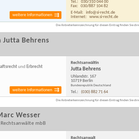
Tel.:
030/310 044 00
Fax:
030/887 104 82
E-Mail:
info@si-recht.de
weitere Informationen
Internet:
www.si-recht.de
Die Anbieterkennzeichnung für diesen Eintrag finden Sie dire
 Jutta Behrens
Rechtsanwältin
aftsrecht
und
Erbrecht
Jutta Behrens
Uhlandstr. 167
10719 Berlin
Bundesrepublik Deutschland
weitere Informationen
Tel.:
(030) 882 71 64
Die Anbieterkennzeichnung für diesen Eintrag finden Sie dire
Marc Wesser
r Rechtsanwälte mbB
Rechtsanwalt