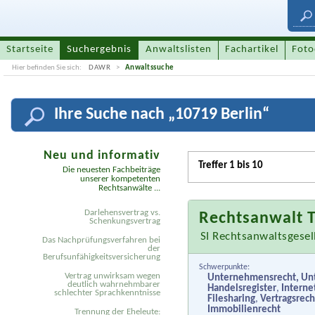
Startseite
Suchergebnis
Anwaltslisten
Fachartikel
Foto
Hier befinden Sie sich:
DAWR
Anwaltssuche
Ihre
Suche nach „
10719 Berlin
“
Neu und informativ
Treffer 1 bis 10
Die neuesten Fachbeiträge
unserer kompetenten
Rechtsanwälte ...
Darlehensvertrag vs.
Rechtsanwalt T
Schenkungsvertrag
SI Rechtsanwaltsgese
Das Nachprüfungsverfahren bei
der
Berufsunfähigkeitsversicherung
Schwerpunkte:
Vertrag unwirksam wegen
Unternehmensrecht, Un
deutlich wahrnehmbarer
Handelsregister
,
Interne
schlechter Sprachkenntnisse
Filesharing
,
Vertragsrec
Immobilienrecht
Trennung der Eheleute: