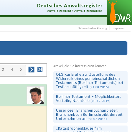
Deutsches Anwaltsregister
Anwalt gesucht? Anwalt gefunden!
Datenschutzerklärung
Impressum
Artikel, die Sie interessieren könnten ...
3
4
5
OLG Karlsruhe zur Zustellung des
Widerrufs eines gemeinschaftlichen
Testaments (Berliner Testaments) bei
Testierunfähigkeit
(
21.08.2015
)
Berliner Testament – Möglichkeiten,
Vorteile, Nachteile
(
03.12.2019
)
Unseriöser Branchenbuchanbieter:
Branchenbuch Berlin schreibt derzeit
Unternehmen an
(
28.07.2011
)
„Katastrophen­klausel“ im