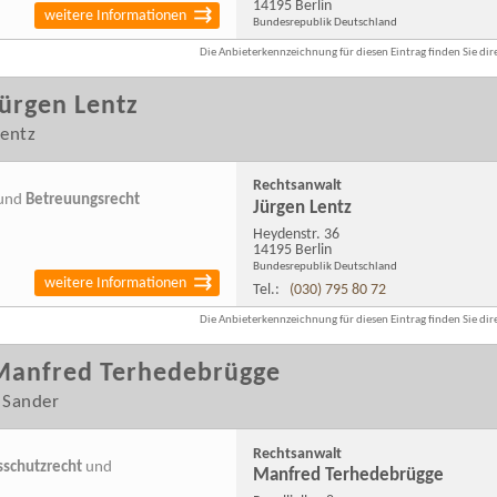
14195 Berlin
weitere Informationen
Bundesrepublik Deutschland
Die Anbieterkennzeichnung für diesen Eintrag finden Sie dire
ürgen Lentz
Lentz
Rechtsanwalt
und
Betreuungsrecht
Jürgen Lentz
Heydenstr. 36
14195 Berlin
Bundesrepublik Deutschland
weitere Informationen
Tel.:
(030) 795 80 72
Die Anbieterkennzeichnung für diesen Eintrag finden Sie dire
Manfred Terhedebrügge
 Sander
Rechtsanwalt
schutzrecht
und
Manfred Terhedebrügge