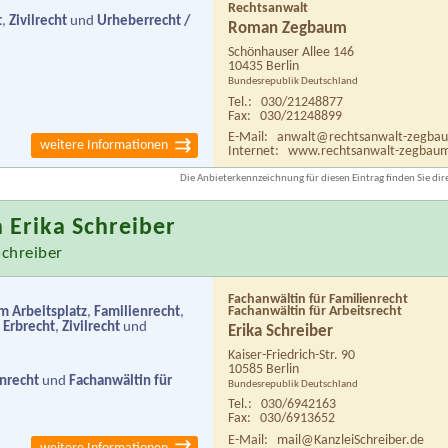
Rechtsanwalt
t
,
Zivilrecht
und
Urheberrecht /
Roman Zegbaum
Schönhauser Allee 146
10435 Berlin
Bundesrepublik Deutschland
Tel.:
030/21248877
Fax:
030/21248899
E-Mail:
anwalt@rechtsanwalt-zegba
weitere Informationen
Internet:
www.rechtsanwalt-zegbau
Die Anbieterkennzeichnung für diesen Eintrag finden Sie dire
 Erika Schreiber
Schreiber
Fachanwältin für Familienrecht
 Arbeitsplatz
,
Familienrecht
,
Fachanwältin für Arbeitsrecht
,
Erbrecht
,
Zivilrecht
und
Erika Schreiber
Kaiser-Friedrich-Str. 90
10585 Berlin
enrecht
und
Fachanwältin für
Bundesrepublik Deutschland
Tel.:
030/6942163
Fax:
030/6913652
E-Mail:
mail@KanzleiSchreiber.de