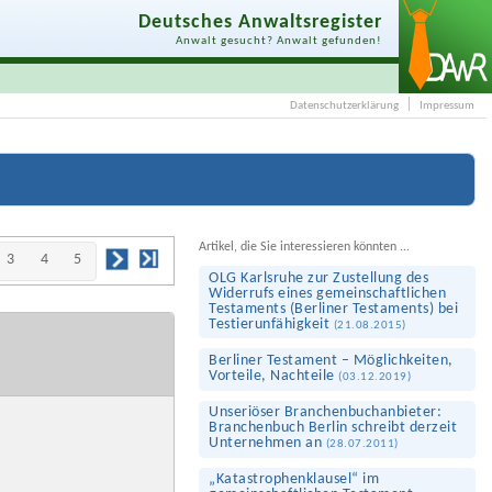
Deutsches Anwaltsregister
Anwalt gesucht? Anwalt gefunden!
Datenschutzerklärung
Impressum
Artikel, die Sie interessieren könnten ...
3
4
5
OLG Karlsruhe zur Zustellung des
Widerrufs eines gemeinschaftlichen
Testaments (Berliner Testaments) bei
Testierunfähigkeit
(
21.08.2015
)
Berliner Testament – Möglichkeiten,
Vorteile, Nachteile
(
03.12.2019
)
Unseriöser Branchenbuchanbieter:
Branchenbuch Berlin schreibt derzeit
Unternehmen an
(
28.07.2011
)
„Katastrophen­klausel“ im