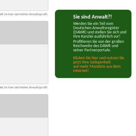
kt im hier verlinkten Anwaltsprofil.
Sie sind Anwalt?!
Werden Sie ein Teil vom
Deutschen Anwaltsregister
(DAWR) und stellen Sie sich und
Ihre Kanzlei ausführlich vor!
Profitieren Sie von der großen
Reichweite des DAWR und
seiner Partnerportale.
Klicken Sie hier und nutzen Sie
jetzt Ihre Gelegenheit
auf mehr Mandate aus dem
Internet!
kt im hier verlinkten Anwaltsprofil.