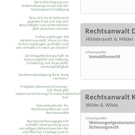
Berücksichtigung von
Unterhaltsansprüchen bei der
Nutzungsentschädigung
Was sich im Arbeitsrecht
geändert hat und wie sich
Beschäftigte und Unternehmen
jetzt absichern können
Rechtsanwalt D
Anhörungsbogen bei
Hildebrandt & Mäder
Verkehrsverstoß: Muss ich den
Anhörungsbogen ausfüllen und
wie verhalte ich mich am besten?
Schwerpunkte:
Die Ehegattenbürgschaft im
Immobilienrecht
Spannungsfeld von Haftung,
Scheidung und finanzieller
Leistungsfähigkeit
Darlehenskündigung Ihrer Bank
rechtens?
Freigabe Lebensversicherung -
DSL-Bank gibt
Lebensversicherung/Grundschuldsicherheit
Rechtsanwalt K
frei!
Wilde & Wilde
Adventskalender für
Rechtsanwältinnen und
Rechtsanwälte
Schwerpunkte:
Bundesverfassungsgericht
Wohnungseigentumsrec
schließt Untersuchung zum
Sicherungsrecht
vorzeitigen Bekanntwerden der
schriftlichen Urteilsgründe in