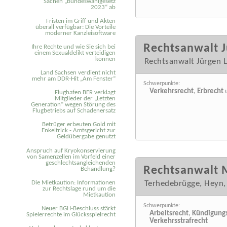
Sachen „Bundeswahlgesetz
2023“ ab
Fristen im Griff und Akten
überall verfügbar: Die Vorteile
moderner Kanzleisoftware
Rechtsanwalt J
Ihre Rechte und wie Sie sich bei
einem Sexual­delikt verteidigen
können
Rechtsanwalt Jürgen 
Land Sachsen verdient nicht
mehr am DDR-Hit „Am Fenster“
Schwerpunkte:
Verkehrsrecht
,
Erbrecht
Flughafen BER verklagt
Mitglieder der „Letzten
Generation“ wegen Störung des
Flugbetriebs auf Schadenersatz
Betrüger erbeuten Gold mit
Enkeltrick - Amtsgericht zur
Geldübergabe genutzt
Anspruch auf Kryokonservierung
von Samenzellen im Vorfeld einer
geschlechtsangleichenden
Rechtsanwalt 
Behandlung?
Die Mietkaution: Informationen
Terhedebrügge, Heyn,
zur Rechtslage rund um die
Mietkaution
Schwerpunkte:
Neuer BGH-Beschluss stärkt
Arbeitsrecht
,
Kündigungs
Spielerrechte im Glücksspielrecht
Verkehrsstrafrecht