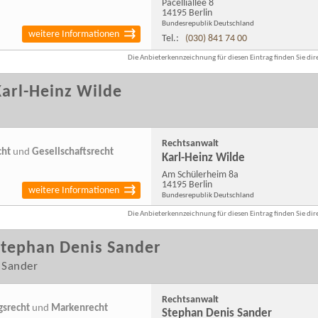
Pacelliallee 8
14195 Berlin
Bundesrepublik Deutschland
weitere Informationen
Tel.:
(030) 841 74 00
Die Anbieterkennzeichnung für diesen Eintrag finden Sie dire
arl-Heinz Wilde
Rechtsanwalt
cht
und
Gesellschaftsrecht
Karl-Heinz Wilde
Am Schülerheim 8a
14195 Berlin
weitere Informationen
Bundesrepublik Deutschland
Die Anbieterkennzeichnung für diesen Eintrag finden Sie dire
Stephan Denis Sander
 Sander
Rechtsanwalt
gsrecht
und
Markenrecht
Stephan Denis Sander