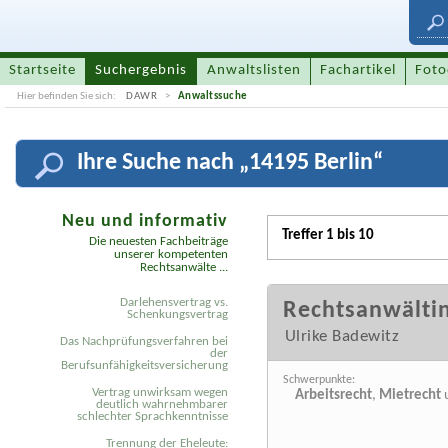
Startseite
Suchergebnis
Anwaltslisten
Fachartikel
Foto
Hier befinden Sie sich:
DAWR
Anwaltssuche
Ihre
Suche nach „
14195 Berlin
“
Neu und informativ
Treffer 1 bis 10
Die neuesten Fachbeiträge
unserer kompetenten
Rechtsanwälte ...
Darlehensvertrag vs.
Rechtsanwältin
Schenkungsvertrag
Ulrike Badewitz
Das Nachprüfungsverfahren bei
der
Berufsunfähigkeitsversicherung
Schwerpunkte:
Vertrag unwirksam wegen
Arbeitsrecht
,
Mietrecht
deutlich wahrnehmbarer
schlechter Sprachkenntnisse
Trennung der Eheleute: