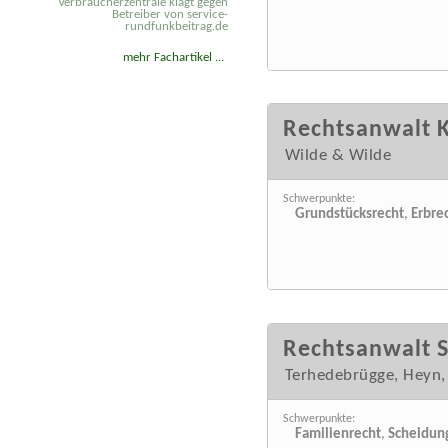
Verbraucherzentrale klagt gegen
Betreiber von service-
rundfunkbeitrag.de
mehr Fachartikel ...
Rechtsanwalt K
Wilde & Wilde
Schwerpunkte:
Grundstücksrecht
,
Erbre
Rechtsanwalt 
Terhedebrügge, Heyn,
Schwerpunkte:
Familienrecht
,
Scheidun