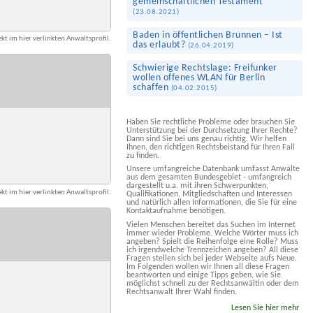
gemeinschaft­lichen Testament
(
23.08.2021
)
Baden in öffentlichen Brunnen – Ist
kt im hier verlinkten Anwaltsprofil.
das erlaubt?
(
26.04.2019
)
Schwierige Rechtslage: Freifunker
wollen offenes WLAN für Berlin
schaffen
(
04.02.2015
)
Haben Sie rechtliche Probleme oder brauchen Sie
Unterstützung bei der Durchsetzung Ihrer Rechte?
Dann sind Sie bei uns genau richtig. Wir helfen
Ihnen, den richtigen Rechtsbeistand für Ihren Fall
zu finden.
Unsere umfangreiche Datenbank umfasst Anwälte
aus dem gesamten Bundesgebiet - umfangreich
dargestellt u.a. mit ihren Schwerpunkten,
kt im hier verlinkten Anwaltsprofil.
Qualifikationen, Mitgliedschaften und Interessen
und natürlich allen Informationen, die Sie für eine
Kontaktaufnahme benötigen.
Vielen Menschen bereitet das Suchen im Internet
immer wieder Probleme. Welche Wörter muss ich
angeben? Spielt die Reihenfolge eine Rolle? Muss
ich irgendwelche Trennzeichen angeben? All diese
Fragen stellen sich bei jeder Webseite aufs Neue.
Im Folgenden wollen wir Ihnen all diese Fragen
beantworten und einige Tipps geben, wie Sie
möglichst schnell zu der Rechtsanwältin oder dem
Rechtsanwalt Ihrer Wahl finden.
Lesen Sie hier mehr