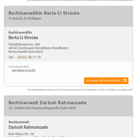
Die Anbieterkennzeichnung für diesen Eintrag finden Sie direkt im hier verlinkten Anwaltsprofil.
Rechtsanwältin Berta-Li Strecke
Przytulla & Kollegen
Rechtsanwältin
Berta-Li Strecke
Westfalendamm 265
44141 Dortmund
(Nordrhein-Westfalen)
Bundesrepublik Deutschland
Tel.:
(0231) 58 71 70
Schwerpunkte:
Verkehrsrecht
weitere Informationen
Die Anbieterkennzeichnung für diesen Eintrag finden Sie direkt im hier verlinkten Anwaltsprofil.
Rechtsanwalt Dariush Rahmanzade
Dr. Dettke Rechtsanwaltsgesellschaft mbH
Rechtsanwalt
Dariush Rahmanzade
Karl-Marx-Str. 56