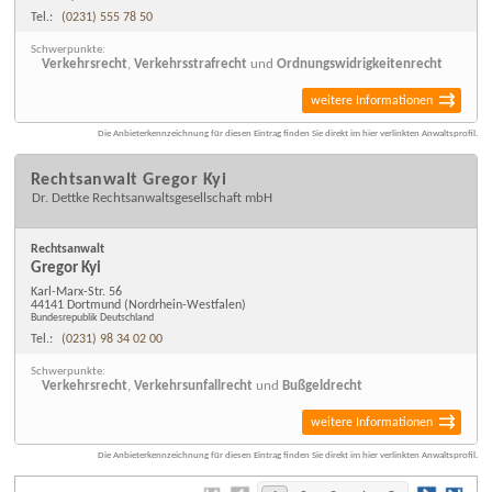
Tel.:
(0231) 555 78 50
Schwerpunkte:
Verkehrsrecht
,
Verkehrsstrafrecht
und
Ordnungswidrigkeitenrecht
weitere Informationen
Die Anbieterkennzeichnung für diesen Eintrag finden Sie direkt im hier verlinkten Anwaltsprofil.
Rechtsanwalt Gregor Kyi
Dr. Dettke Rechtsanwaltsgesellschaft mbH
Rechtsanwalt
Gregor Kyi
Karl-Marx-Str. 56
44141 Dortmund
(Nordrhein-Westfalen)
Bundesrepublik Deutschland
Tel.:
(0231) 98 34 02 00
Schwerpunkte:
Verkehrsrecht
,
Verkehrsunfallrecht
und
Bußgeldrecht
weitere Informationen
Die Anbieterkennzeichnung für diesen Eintrag finden Sie direkt im hier verlinkten Anwaltsprofil.