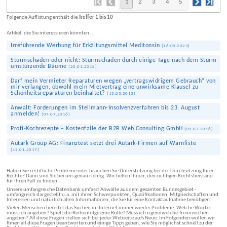
1
2
3
4
5
Folgende Auflistung enthält die
Treffer 1 bis 10
Artikel, die Sie interessieren könnten ...
Irre­führende Werbung für Erkältungs­mittel Meditonsin
(
16.05.2023
)
Sturm­schaden oder nicht: Sturm­schaden durch einige Tage nach dem Sturm
umstürzende Bäume
(
22.01.2018
)
Darf mein Vermieter Reparaturen wegen „vertragswidrigem Gebrauch“ von
mir verlangen, obwohl mein Mietvertrag eine unwirksame Klausel zu
Schönheitsreparaturen beinhaltet?
(
13.03.2013
)
Anwalt: Forderungen im Steilmann-Insolvenz­verfahren bis 23. August
anmelden!
(
07.07.2016
)
Profi-Kochrezepte – Kostenfalle der B2B Web Consulting GmbH
(
01.07.2016
)
Autark Group AG: Finanztest setzt drei Autark-Firmen auf Warnliste
(
19.01.2017
)
Haben Sie rechtliche Probleme oder brauchen Sie Unterstützung bei der Durchsetzung Ihrer
Rechte? Dann sind Sie bei uns genau richtig. Wir helfen Ihnen, den richtigen Rechtsbeistand
für Ihren Fall zu finden.
Unsere umfangreiche Datenbank umfasst Anwälte aus dem gesamten Bundesgebiet -
umfangreich dargestellt u.a. mit ihren Schwerpunkten, Qualifikationen, Mitgliedschaften und
Interessen und natürlich allen Informationen, die Sie für eine Kontaktaufnahme benötigen.
Vielen Menschen bereitet das Suchen im Internet immer wieder Probleme. Welche Wörter
muss ich angeben? Spielt die Reihenfolge eine Rolle? Muss ich irgendwelche Trennzeichen
angeben? All diese Fragen stellen sich bei jeder Webseite aufs Neue. Im Folgenden wollen wir
Ihnen all diese Fragen beantworten und einige Tipps geben, wie Sie möglichst schnell zu der