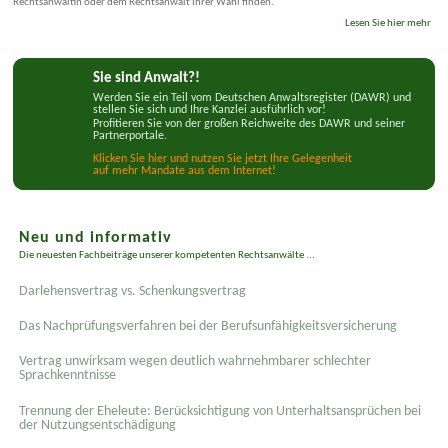
Rechtsanwältin oder dem Rechtsanwalt Ihrer Wahl finden.
Lesen Sie hier mehr
Sie sind Anwalt?!
Werden Sie ein Teil vom Deutschen Anwaltsregister (DAWR) und
stellen Sie sich und Ihre Kanzlei ausführlich vor!
Profitieren Sie von der großen Reichweite des DAWR und seiner
Partnerportale.
Klicken Sie hier und nutzen Sie jetzt Ihre Gelegenheit
auf mehr Mandate aus dem Internet!
Neu und informativ
Die neuesten Fachbeiträge unserer kompetenten Rechtsanwälte ...
Darlehensvertrag vs. Schenkungsvertrag
Das Nachprüfungsverfahren bei der Berufsunfähigkeitsversicherung
Vertrag unwirksam wegen deutlich wahrnehmbarer schlechter
Sprachkenntnisse
Trennung der Eheleute: Berücksichtigung von Unterhaltsansprüchen bei
der Nutzungsentschädigung