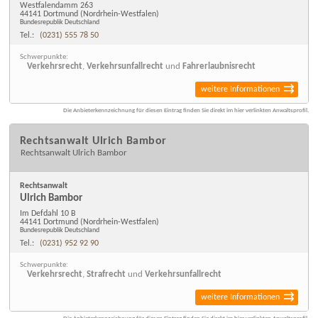
Westfalendamm 263
44141 Dortmund
(Nordrhein-Westfalen)
Bundesrepublik Deutschland
Tel.:
(0231) 555 78 50
Schwerpunkte:
Verkehrsrecht
,
Verkehrsunfallrecht
und
Fahrerlaubnisrecht
weitere Informationen
Die Anbieterkennzeichnung für diesen Eintrag finden Sie direkt im hier verlinkten Anwaltsprofil.
Rechtsanwalt Ulrich Bambor
Rechtsanwalt Ulrich Bambor
Rechtsanwalt
Ulrich Bambor
Im Defdahl 10 B
44141 Dortmund
(Nordrhein-Westfalen)
Bundesrepublik Deutschland
Tel.:
(0231) 952 92 90
Schwerpunkte:
Verkehrsrecht
,
Strafrecht
und
Verkehrsunfallrecht
weitere Informationen