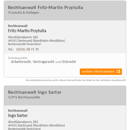
Rechtsanwalt Fritz-Martin Przytulla
Przytulla & Kollegen
Rechtsanwalt
Fritz-Martin Przytulla
Westfalendamm 265
44141 Dortmund
(Nordrhein-Westfalen)
Bundesrepublik Deutschland
Tel.:
(0231) 58 71 70
Schwerpunkte:
Arbeitsrecht
,
Vertragsrecht
und
Erbrecht
weitere Informationen
Die Anbieterkennzeichnung für diesen Eintrag finden Sie direkt im hier verlinkten Anwaltsprofil.
Rechtsanwalt Ingo Sartor
G/P/S Rechtsanwälte
Rechtsanwalt
Ingo Sartor
Westfalendamm 263
44141 Dortmund
(Nordrhein-Westfalen)
Bundesrepublik Deutschland