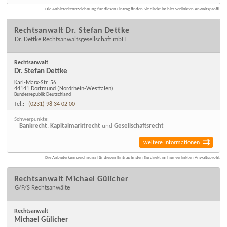
Die Anbieterkennzeichnung für diesen Eintrag finden Sie direkt im hier verlinkten Anwaltsprofil.
Rechtsanwalt Dr. Stefan Dettke
Dr. Dettke Rechtsanwaltsgesellschaft mbH
Rechtsanwalt
Dr. Stefan Dettke
Karl-Marx-Str. 56
44141 Dortmund
(Nordrhein-Westfalen)
Bundesrepublik Deutschland
Tel.:
(0231) 98 34 02 00
Schwerpunkte:
Bankrecht
,
Kapitalmarktrecht
und
Gesellschaftsrecht
weitere Informationen
Die Anbieterkennzeichnung für diesen Eintrag finden Sie direkt im hier verlinkten Anwaltsprofil.
Rechtsanwalt Michael Gülicher
G/P/S Rechtsanwälte
Rechtsanwalt
Michael Gülicher