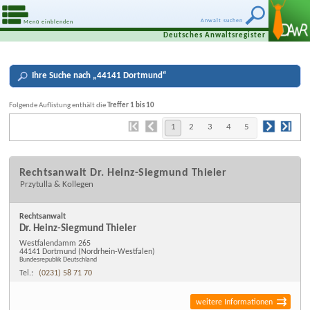
Anwalt suchen
Menü einblenden
Deutsches Anwaltsregister
Ihre
Suche nach „
44141 Dortmund
“
Folgende Auflistung enthält die
Treffer 1 bis 10
1
2
3
4
5
Rechtsanwalt Dr. Heinz-Siegmund Thieler
Przytulla & Kollegen
Rechtsanwalt
Dr. Heinz-Siegmund Thieler
Westfalendamm 265
44141 Dortmund
(Nordrhein-Westfalen)
Bundesrepublik Deutschland
Tel.:
(0231) 58 71 70
weitere Informationen