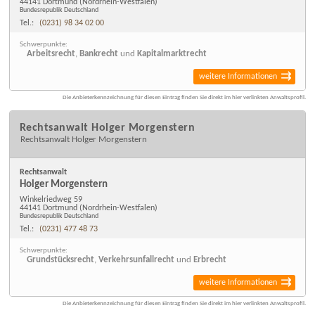
44141 Dortmund
(Nordrhein-Westfalen)
Bundesrepublik Deutschland
Tel.:
(0231) 98 34 02 00
Schwerpunkte:
Arbeitsrecht
,
Bankrecht
und
Kapitalmarktrecht
weitere Informationen
Die Anbieterkennzeichnung für diesen Eintrag finden Sie direkt im hier verlinkten Anwaltsprofil.
Rechtsanwalt Holger Morgenstern
Rechtsanwalt Holger Morgenstern
Rechtsanwalt
Holger Morgenstern
Winkelriedweg 59
44141 Dortmund
(Nordrhein-Westfalen)
Bundesrepublik Deutschland
Tel.:
(0231) 477 48 73
Schwerpunkte:
Grundstücksrecht
,
Verkehrsunfallrecht
und
Erbrecht
weitere Informationen
Die Anbieterkennzeichnung für diesen Eintrag finden Sie direkt im hier verlinkten Anwaltsprofil.