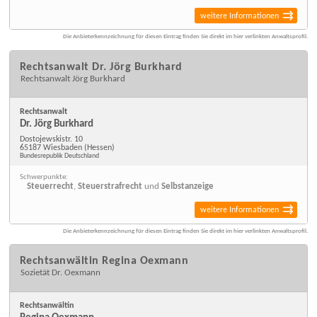
weitere Informationen
Die Anbieterkennzeichnung für diesen Eintrag finden Sie direkt im hier verlinkten Anwaltsprofil.
Rechtsanwalt Dr. Jörg Burkhard
Rechtsanwalt Jörg Burkhard
Rechtsanwalt
Dr. Jörg Burkhard
Dostojewskistr. 10
65187 Wiesbaden
(Hessen)
Bundesrepublik Deutschland
Schwerpunkte:
Steuerrecht
,
Steuerstrafrecht
und
Selbstanzeige
weitere Informationen
Die Anbieterkennzeichnung für diesen Eintrag finden Sie direkt im hier verlinkten Anwaltsprofil.
Rechtsanwältin Regina Oexmann
Sozietät Dr. Oexmann
Rechtsanwältin