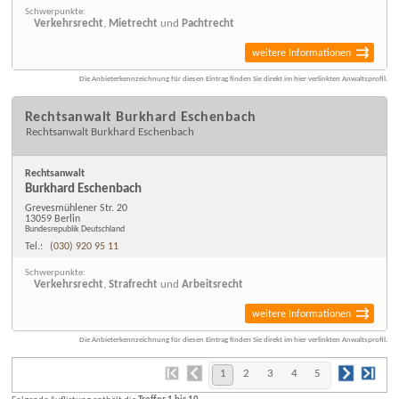
Schwerpunkte:
Verkehrsrecht
,
Mietrecht
und
Pachtrecht
weitere Informationen
Die Anbieterkennzeichnung für diesen Eintrag finden Sie direkt im hier verlinkten Anwaltsprofil.
Rechtsanwalt Burkhard Eschenbach
Rechtsanwalt Burkhard Eschenbach
Rechtsanwalt
Burkhard Eschenbach
Grevesmühlener Str. 20
13059 Berlin
Bundesrepublik Deutschland
Tel.:
(030) 920 95 11
Schwerpunkte:
Verkehrsrecht
,
Strafrecht
und
Arbeitsrecht
weitere Informationen
Die Anbieterkennzeichnung für diesen Eintrag finden Sie direkt im hier verlinkten Anwaltsprofil.
1
2
3
4
5