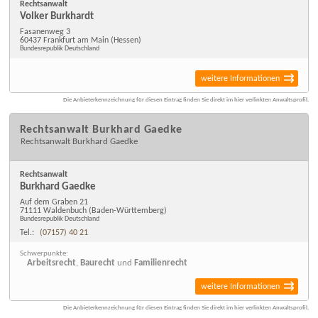
Rechtsanwalt
Volker Burkhardt
Fasanenweg 3
60437 Frankfurt am Main
(Hessen)
Bundesrepublik Deutschland
weitere Informationen
Die Anbieterkennzeichnung für diesen Eintrag finden Sie direkt im hier verlinkten Anwaltsprofil.
Rechtsanwalt Burkhard Gaedke
Rechtsanwalt Burkhard Gaedke
Rechtsanwalt
Burkhard Gaedke
Auf dem Graben 21
71111 Waldenbuch
(Baden-Württemberg)
Bundesrepublik Deutschland
Tel.:
(07157) 40 21
Schwerpunkte:
Arbeitsrecht
,
Baurecht
und
Familienrecht
weitere Informationen
Die Anbieterkennzeichnung für diesen Eintrag finden Sie direkt im hier verlinkten Anwaltsprofil.