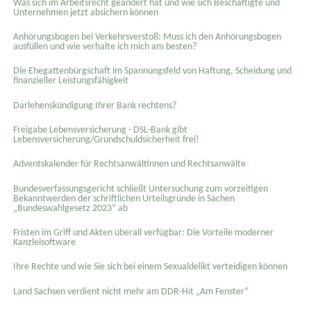
Was sich im Arbeitsrecht geändert hat und wie sich Beschäftigte und
Unternehmen jetzt absichern können
Anhörungsbogen bei Verkehrsverstoß: Muss ich den Anhörungsbogen
ausfüllen und wie verhalte ich mich am besten?
Die Ehegattenbürgschaft im Spannungsfeld von Haftung, Scheidung und
finanzieller Leistungsfähigkeit
Darlehenskündigung Ihrer Bank rechtens?
Freigabe Lebensversicherung - DSL-Bank gibt
Lebensversicherung/Grundschuldsicherheit frei!
Adventskalender für Rechtsanwältinnen und Rechtsanwälte
Bundesverfassungsgericht schließt Untersuchung zum vorzeitigen
Bekanntwerden der schriftlichen Urteilsgründe in Sachen
„Bundeswahlgesetz 2023“ ab
Fristen im Griff und Akten überall verfügbar: Die Vorteile moderner
Kanzleisoftware
Ihre Rechte und wie Sie sich bei einem Sexual­delikt verteidigen können
Land Sachsen verdient nicht mehr am DDR-Hit „Am Fenster“