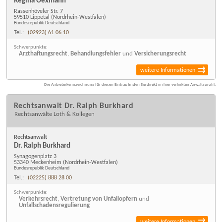
Regina Oexmann
Rassenhöveler Str. 7
59510 Lippetal
(Nordrhein-Westfalen)
Bundesrepublik Deutschland
Tel.:
(02923) 61 06 10
Schwerpunkte:
Arzthaftungsrecht
,
Behandlungsfehler
und
Versicherungsrecht
weitere Informationen
Die Anbieterkennzeichnung für diesen Eintrag finden Sie direkt im hier verlinkten Anwaltsprofil.
Rechtsanwalt Dr. Ralph Burkhard
Rechtsanwälte Loth & Kollegen
Rechtsanwalt
Dr. Ralph Burkhard
Synagogenplatz 3
53340 Meckenheim
(Nordrhein-Westfalen)
Bundesrepublik Deutschland
Tel.:
(02225) 888 28 00
Schwerpunkte:
Verkehrsrecht
,
Vertretung von Unfallopfern
und
Unfallschadensregulierung
weitere Informationen