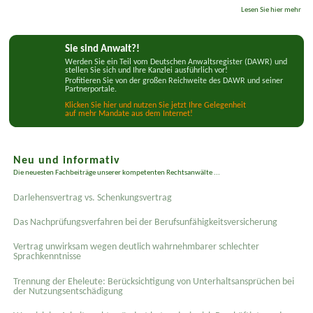
Lesen Sie hier mehr
Sie sind Anwalt?!
Werden Sie ein Teil vom Deutschen Anwaltsregister (DAWR) und
stellen Sie sich und Ihre Kanzlei ausführlich vor!
Profitieren Sie von der großen Reichweite des DAWR und seiner
Partnerportale.
Klicken Sie hier und nutzen Sie jetzt Ihre Gelegenheit
auf mehr Mandate aus dem Internet!
Neu und informativ
Die neuesten Fachbeiträge unserer kompetenten Rechtsanwälte ...
Darlehensvertrag vs. Schenkungsvertrag
Das Nachprüfungsverfahren bei der Berufsunfähigkeitsversicherung
Vertrag unwirksam wegen deutlich wahrnehmbarer schlechter
Sprachkenntnisse
Trennung der Eheleute: Berücksichtigung von Unterhaltsansprüchen bei
der Nutzungsentschädigung