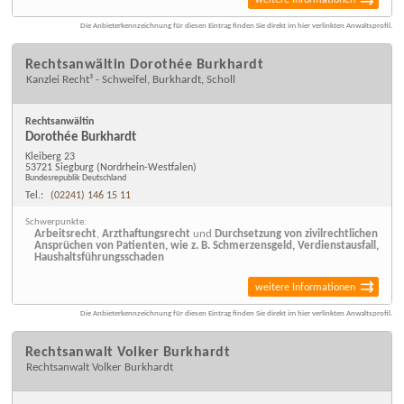
Die Anbieterkennzeichnung für diesen Eintrag finden Sie direkt im hier verlinkten Anwaltsprofil.
Rechtsanwältin Dorothée Burkhardt
Kanzlei Recht³ - Schweifel, Burkhardt, Scholl
Rechtsanwältin
Dorothée Burkhardt
Kleiberg 23
53721 Siegburg
(Nordrhein-Westfalen)
Bundesrepublik Deutschland
Tel.:
(02241) 146 15 11
Schwerpunkte:
Arbeitsrecht
,
Arzthaftungsrecht
und
Durchsetzung von zivilrechtlichen
Ansprüchen von Patienten, wie z. B. Schmerzensgeld, Verdienstausfall,
Haushaltsführungsschaden
weitere Informationen
Die Anbieterkennzeichnung für diesen Eintrag finden Sie direkt im hier verlinkten Anwaltsprofil.
Rechtsanwalt Volker Burkhardt
Rechtsanwalt Volker Burkhardt