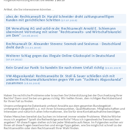
Folgende Auflistung enthält die
Treffer 1 bis 10
Artikel, die Sie interessieren könnten ...
abvz.de: Rechtsanwalt Dr. Harald Schneider droht zahlungs­unwilligen
Kunden mit gerichtlichen Schritten
(
27.07.2016
)
DR Verwaltung AG und ustid-nr.de: Rechtsanwalt Arnold E. Schiemann
übernimmt Vertretung mit seiner "Rechtsanwalts- und Wirtschaftskanzlei
am Dom"
(
24.08.2015
)
Rechtsanwalt Dr. Alexander Stevens: Sexmob und Sexismus - Deutschland
dreht durch
(
11.01.2016
)
Weiterer Schlag gegen das illegale Online-Glücksspiel in Deutschland
(
07.09.2022
)
Kein Grund zur Panik: So handeln Sie nach einem Unfall richtig
(
24.01.2019
)
VW-Abgas­skandal: Rechts­anwälte Dr. Stoll & Sauer schließen sich mit
anderen Rechts­anwalts­kanzleien gegen VW zum "Fachkreis Abgas­skandal"
zusammen
(
18.03.2016
)
Haben Sie rechtliche Probleme oder brauchen Sie Unterstützung bei der Durchsetzung Ihrer
Rechte? Dann sind Sie bei uns genau richtig. Wir helfen Ihnen, den richtigen Rechtsbeistand
für Ihren Fall zu finden.
Unsere umfangreiche Datenbank umfasst Anwälte aus dem gesamten Bundesgebiet -
umfangreich dargestellt u.a. mit ihren Schwerpunkten, Qualifikationen, Mitgliedschaften und
Interessen und natürlich allen Informationen, die Sie für eine Kontaktaufnahme benötigen.
Vielen Menschen bereitet das Suchen im Internet immer wieder Probleme. Welche Wörter
muss ich angeben? Spielt die Reihenfolge eine Rolle? Muss ich irgendwelche Trennzeichen
angeben? All diese Fragen stellen sich bei jeder Webseite aufs Neue. Im Folgenden wollen wir
Ihnen all diese Fragen beantworten und einige Tipps geben, wie Sie möglichst schnell zu der
Rechtsanwältin oder dem Rechtsanwalt Ihrer Wahl finden.