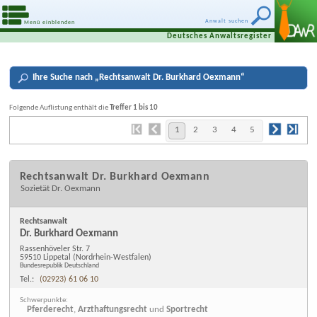
Anwalt suchen
Menü einblenden
Deutsches Anwaltsregister
Ihre
Suche nach „
Rechtsanwalt Dr. Burkhard Oexmann
“
Folgende Auflistung enthält die
Treffer 1 bis 10
1
2
3
4
5
Rechtsanwalt Dr. Burkhard Oexmann
Sozietät Dr. Oexmann
Rechtsanwalt
Dr. Burkhard Oexmann
Rassenhöveler Str. 7
59510 Lippetal
(Nordrhein-Westfalen)
Bundesrepublik Deutschland
Tel.:
(02923) 61 06 10
Schwerpunkte:
Pferderecht
,
Arzthaftungsrecht
und
Sportrecht