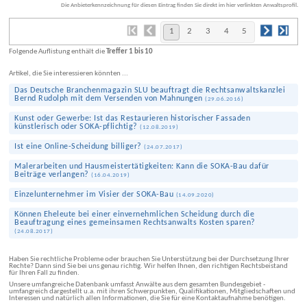
Die Anbieterkennzeichnung für diesen Eintrag finden Sie direkt im hier verlinkten Anwaltsprofil.
1
2
3
4
5
Folgende Auflistung enthält die
Treffer 1 bis 10
Artikel, die Sie interessieren könnten ...
Das Deutsche Branchenmagazin SLU beauftragt die Rechtsanwaltskanzlei
Bernd Rudolph mit dem Versenden von Mahnungen
(
29.06.2016
)
Kunst oder Gewerbe: Ist das Restau­rieren historischer Fassaden
künstlerisch oder SOKA-pflichtig?
(
12.08.2019
)
Ist eine Online-Scheidung billiger?
(
24.07.2017
)
Maler­arbeiten und Hausmeister­tätigkeiten: Kann die SOKA-Bau dafür
Beiträge verlangen?
(
16.04.2019
)
Einzel­unternehmer im Visier der SOKA-Bau
(
14.09.2020
)
Können Eheleute bei einer ein­vernehmlichen Scheidung durch die
Beauftragung eines gemeinsamen Rechts­anwalts Kosten sparen?
(
24.08.2017
)
Haben Sie rechtliche Probleme oder brauchen Sie Unterstützung bei der Durchsetzung Ihrer
Rechte? Dann sind Sie bei uns genau richtig. Wir helfen Ihnen, den richtigen Rechtsbeistand
für Ihren Fall zu finden.
Unsere umfangreiche Datenbank umfasst Anwälte aus dem gesamten Bundesgebiet -
umfangreich dargestellt u.a. mit ihren Schwerpunkten, Qualifikationen, Mitgliedschaften und
Interessen und natürlich allen Informationen, die Sie für eine Kontaktaufnahme benötigen.