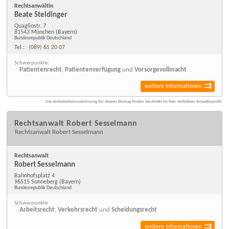
Rechtsanwältin
Beate Steldinger
Quagliostr. 7
81543 München
(Bayern)
Bundesrepublik Deutschland
Tel.:
(089) 65 20 07
Schwerpunkte:
Patientenrecht
,
Patientenverfügung
und
Vorsorgevollmacht
weitere Informationen
Die Anbieterkennzeichnung für diesen Eintrag finden Sie direkt im hier verlinkten Anwaltsprofil.
Rechtsanwalt Robert Sesselmann
Rechtsanwalt Robert Sesselmann
Rechtsanwalt
Robert Sesselmann
Bahnhofsplatz 4
96515 Sonneberg
(Bayern)
Bundesrepublik Deutschland
Schwerpunkte:
Arbeitsrecht
,
Verkehrsrecht
und
Scheidungsrecht
weitere Informationen