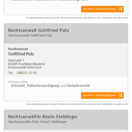
weitere Informationen
Die Anbieterkennzeichnung für diesen Eintrag finden Sie direkt im hier verlinkten Anwaltsprofil.
Rechtsanwalt Gottfried Putz
Rechtsanwalt Gottfried Putz
Rechtsanwalt
Gottfried Putz
Vormarkt 7
83308 Trostberg
(Bayern)
Bundesrepublik Deutschland
Tel.:
(08621) 22 03
Schwerpunkte:
Erbrecht
,
Patientenverfügung
und
Verkehrsrecht
weitere Informationen
Die Anbieterkennzeichnung für diesen Eintrag finden Sie direkt im hier verlinkten Anwaltsprofil.
Rechtsanwältin Beate Steldinger
Rechtsanwälte Putz, Sessel, Steldinger