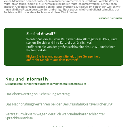
Vielen Menschen bereitet das Suchen im Internet immer wieder Probleme. Welche Wörter
muss ich angeben? Spielt die Reihenfolge eine Rolle? Muss ich irgendwelche Trennzeichen
angeben? All diese Fragen stellen sich bei jeder Webseite aufs Neue. Im Folgenden wollen wir
Ihnen all diese Fragen beantworten und einige Tipps geben, wie Sie möglichst schnell zu der
Rechtsanwältin oder dem Rechtsanwalt Ihrer Wahl finden.
Lesen Sie hier mehr
Sie sind Anwalt?!
Werden Sie ein Teil vom Deutschen Anwaltsregister (DAWR) und
stellen Sie sich und Ihre Kanzlei ausführlich vor!
Profitieren Sie von der großen Reichweite des DAWR und seiner
Partnerportale.
Klicken Sie hier und nutzen Sie jetzt Ihre Gelegenheit
auf mehr Mandate aus dem Internet!
Neu und informativ
Die neuesten Fachbeiträge unserer kompetenten Rechtsanwälte ...
Darlehensvertrag vs. Schenkungsvertrag
Das Nachprüfungsverfahren bei der Berufsunfähigkeitsversicherung
Vertrag unwirksam wegen deutlich wahrnehmbarer schlechter
Sprachkenntnisse