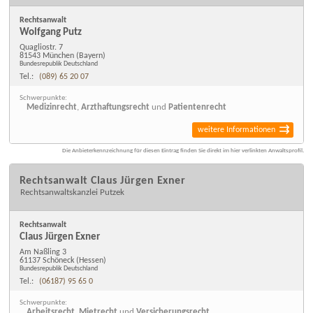
Rechtsanwalt
Wolfgang Putz
Quagliostr. 7
81543 München
(Bayern)
Bundesrepublik Deutschland
Tel.:
(089) 65 20 07
Schwerpunkte:
Medizinrecht
,
Arzthaftungsrecht
und
Patientenrecht
weitere Informationen
Die Anbieterkennzeichnung für diesen Eintrag finden Sie direkt im hier verlinkten Anwaltsprofil.
Rechtsanwalt Claus Jürgen Exner
Rechtsanwaltskanzlei Putzek
Rechtsanwalt
Claus Jürgen Exner
Am Naßling 3
61137 Schöneck
(Hessen)
Bundesrepublik Deutschland
Tel.:
(06187) 95 65 0
Schwerpunkte:
Arbeitsrecht
,
Mietrecht
und
Versicherungsrecht