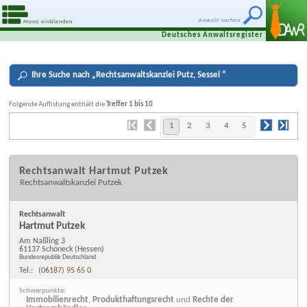
Anwalt suchen
Menü einblenden
Deutsches Anwaltsregister
Ihre
Suche nach „
Rechtsanwaltskanzlei Putz, Sessel
“
Folgende Auflistung enthält die
Treffer 1 bis 10
1
2
3
4
5
Rechtsanwalt Hartmut Putzek
Rechtsanwaltskanzlei Putzek
Rechtsanwalt
Hartmut Putzek
Am Naßling 3
61137 Schöneck
(Hessen)
Bundesrepublik Deutschland
Tel.:
(06187) 95 65 0
Schwerpunkte:
Immobilienrecht
,
Produkthaftungsrecht
und
Rechte der