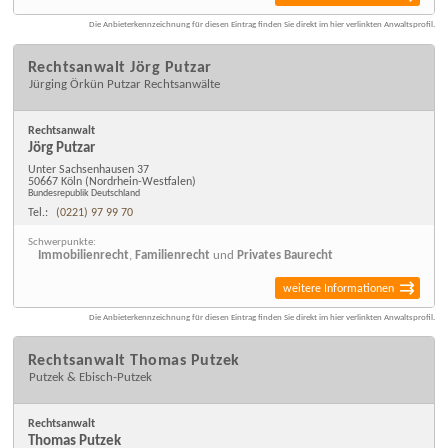
Die Anbieterkennzeichnung für diesen Eintrag finden Sie direkt im hier verlinkten Anwaltsprofil.
Rechtsanwalt Jörg Putzar
Jürging Örkün Putzar Rechtsanwälte
Rechtsanwalt
Jörg Putzar
Unter Sachsenhausen 37
50667 Köln
(Nordrhein-Westfalen)
Bundesrepublik Deutschland
Tel.:
(0221) 97 99 70
Schwerpunkte:
Immobilienrecht
,
Familienrecht
und
Privates Baurecht
weitere Informationen
Die Anbieterkennzeichnung für diesen Eintrag finden Sie direkt im hier verlinkten Anwaltsprofil.
Rechtsanwalt Thomas Putzek
Putzek & Ebisch-Putzek
Rechtsanwalt
Thomas Putzek