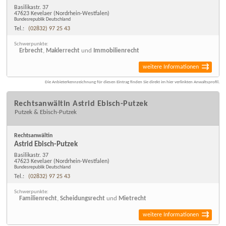
Basilikastr. 37
47623 Kevelaer
(Nordrhein-Westfalen)
Bundesrepublik Deutschland
Tel.:
(02832) 97 25 43
Schwerpunkte:
Erbrecht
,
Maklerrecht
und
Immobilienrecht
weitere Informationen
Die Anbieterkennzeichnung für diesen Eintrag finden Sie direkt im hier verlinkten Anwaltsprofil.
Rechtsanwältin Astrid Ebisch-Putzek
Putzek & Ebisch-Putzek
Rechtsanwältin
Astrid Ebisch-Putzek
Basilikastr. 37
47623 Kevelaer
(Nordrhein-Westfalen)
Bundesrepublik Deutschland
Tel.:
(02832) 97 25 43
Schwerpunkte:
Familienrecht
,
Scheidungsrecht
und
Mietrecht
weitere Informationen