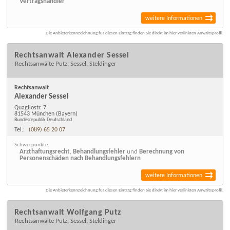
Vertragshändler
weitere Informationen
Die Anbieterkennzeichnung für diesen Eintrag finden Sie direkt im hier verlinkten Anwaltsprofil.
Rechtsanwalt Alexander Sessel
Rechtsanwälte Putz, Sessel, Steldinger
Rechtsanwalt
Alexander Sessel
Quagliostr. 7
81543 München
(Bayern)
Bundesrepublik Deutschland
Tel.:
(089) 65 20 07
Schwerpunkte:
Arzthaftungsrecht
,
Behandlungsfehler
und
Berechnung von
Personenschäden nach Behandlungsfehlern
weitere Informationen
Die Anbieterkennzeichnung für diesen Eintrag finden Sie direkt im hier verlinkten Anwaltsprofil.
Rechtsanwalt Wolfgang Putz
Rechtsanwälte Putz, Sessel, Steldinger