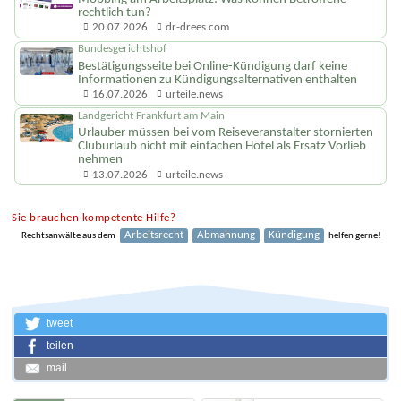
Rechtsanwalt Dr. Drees
Mobbing am Arbeitsplatz: Was können Betroffene
rechtlich tun?
20.07.2026
dr-drees.com
Bundesgerichtshof
Bestätigungsseite bei Online-Kündigung darf keine
Informationen zu Kündigungsal­ternativen enthalten
16.07.2026
urteile.news
Landgericht Frankfurt am Main
Urlauber müssen bei vom Reiseveranstalter stornierten
Cluburlaub nicht mit einfachen Hotel als Ersatz Vorlieb
nehmen
13.07.2026
urteile.news
Sie brauchen kompetente Hilfe?
Arbeitsrecht
Abmahnung
Kündigung
Rechtsanwälte aus dem
helfen gerne!
tweet
teilen
mail