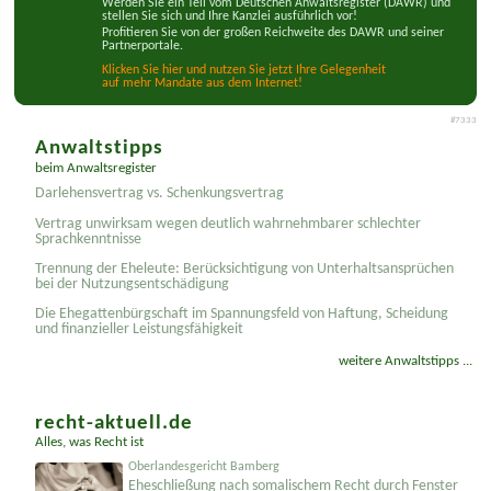
Sie sind Anwalt?!
Werden Sie ein Teil vom Deutschen Anwaltsregister (DAWR) und
stellen Sie sich und Ihre Kanzlei ausführlich vor!
Profitieren Sie von der großen Reichweite des DAWR und seiner
Partnerportale.
Klicken Sie hier und nutzen Sie jetzt Ihre Gelegenheit
auf mehr Mandate aus dem Internet!
#7333
Anwaltstipps
beim Anwaltsregister
Darlehensvertrag vs. Schenkungsvertrag
Vertrag unwirksam wegen deutlich wahrnehmbarer schlechter
Sprachkenntnisse
Trennung der Eheleute: Berücksichtigung von Unterhaltsansprüchen
bei der Nutzungsentschädigung
Die Ehegattenbürgschaft im Spannungsfeld von Haftung, Scheidung
und finanzieller Leistungsfähigkeit
weitere Anwaltstipps ...
recht-aktuell.de
Alles, was Recht ist