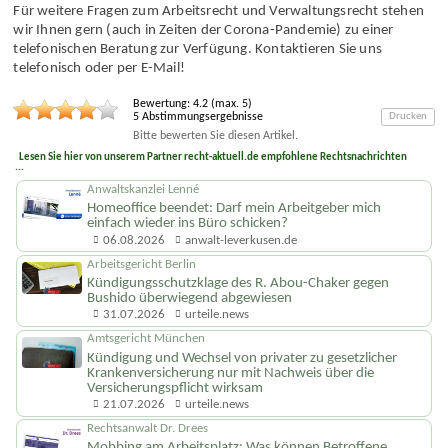
Für weitere Fragen zum Arbeits­recht und Verwaltungs­recht stehen
wir Ihnen gern (auch in Zeiten der Corona-Pandemie) zu einer
telefonischen Beratung zur Verfügung. Kontaktieren Sie uns
telefonisch oder per E-Mail!
Bewertung:
4.2
(max.
5
)
5
Abstimmungsergebnisse
Drucken
Bitte bewerten Sie diesen Artikel.
Lesen Sie hier von unserem Partner recht-aktuell.de empfohlene Rechtsnachrichten
...
Anwaltskanzlei Lenné
Homeoffice beendet: Darf mein Arbeitgeber mich
einfach wieder ins Büro schicken?
06.08.2026
anwalt-leverkusen.de
Arbeitsgericht Berlin
Kündigungs­schutzklage des R. Abou-Chaker gegen
Bushido überwiegend abgewiesen
31.07.2026
urteile.news
Amtsgericht München
Kündigung und Wechsel von privater zu gesetzlicher
Krankenversicherung nur mit Nachweis über die
Versicherungs­pflicht wirksam
21.07.2026
urteile.news