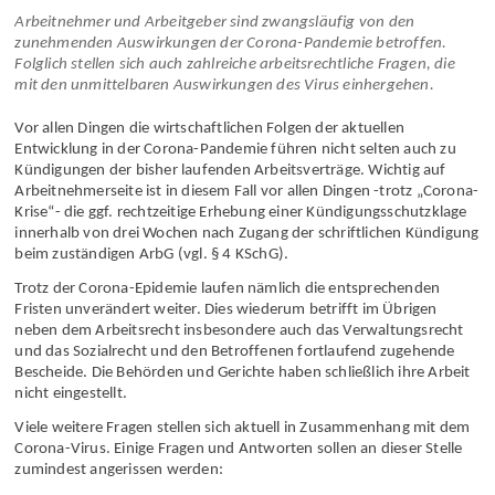
ist
Arbeit­nehmer und Arbeitgeber sind zwangs­läufig von den
zunehmenden Auswirkungen der Corona-Pandemie betroffen.
Folglich stellen sich auch zahlreiche arbeits­rechtliche Fragen, die
mit den unmittelbaren Auswirkungen des Virus einhergehen.
Vor allen Dingen die wirtschaftlichen Folgen der aktuellen
Entwicklung in der Corona-Pandemie führen nicht selten auch zu
Kündigungen der bisher laufenden Arbeits­verträge. Wichtig auf
Arbeitnehmer­seite ist in diesem Fall vor allen Dingen -trotz „Corona-
Krise“- die ggf. rechtzeitige Erhebung einer Kündigungs­schutz­klage
innerhalb von drei Wochen nach Zugang der schriftlichen Kündigung
beim zuständigen ArbG (vgl. § 4 KSchG).
Trotz der Corona-Epidemie laufen nämlich die entsprechenden
Fristen un­verändert weiter. Dies wiederum betrifft im Übrigen
neben dem Arbeits­recht insbesondere auch das Verwaltungs­recht
und das Sozialrecht und den Betroffenen fortlaufend zugehende
Bescheide. Die Behörden und Gerichte haben schließlich ihre Arbeit
nicht eingestellt.
Viele weitere Fragen stellen sich aktuell in Zusammenhang mit dem
Corona-Virus. Einige Fragen und Antworten sollen an dieser Stelle