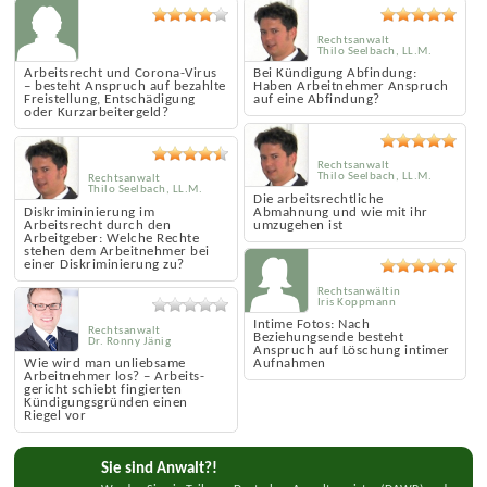
Rechtsanwalt
Thilo Seelbach, LL.M.
Arbeits­recht und Corona-Virus
Bei Kündigung Abfindung:
– besteht Anspruch auf bezahlte
Haben Arbeitnehmer Anspruch
Frei­stellung, Entschädigung
auf eine Abfindung?
oder Kurz­arbeiter­geld?
Rechtsanwalt
Thilo Seelbach, LL.M.
Rechtsanwalt
Thilo Seelbach, LL.M.
Die arbeitsrechtliche
Diskrimininierung im
Abmahnung und wie mit ihr
Arbeitsrecht durch den
umzugehen ist
Arbeitgeber: Welche Rechte
stehen dem Arbeitnehmer bei
einer Diskriminierung zu?
Rechtsanwältin
Iris Koppmann
Intime Fotos: Nach
Rechtsanwalt
Beziehungsende besteht
Dr. Ronny Jänig
Anspruch auf Löschung intimer
Wie wird man unliebsame
Aufnahmen
Arbeit­nehmer los? – Arbeits­
gericht schiebt fingierten
Kündigungs­gründen einen
Riegel vor