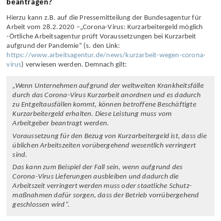
Kurzarbeitergeld aufgrund der Corona-Pandemie zu
beantragen?
Hierzu kann z.B. auf die Presse­mitteilung der Bundes­agentur für
Arbeit vom 28.2.2020 –„Corona-Virus: Kurz­arbeiter­geld möglich
-Örtliche Arbeits­agentur prüft Voraus­setzungen bei Kurzarbeit
aufgrund der Pandemie“ (s. den Link:
https://www.arbeitsagentur.de/news/kurzarbeit-wegen-corona-
virus
) verwiesen werden. Demnach gilt:
„Wenn Unternehmen aufgrund der weltweiten Krankheits­fälle
durch das Corona-Virus Kurzarbeit anordnen und es dadurch
zu Entgelt­ausfällen kommt, können betroffene Beschäftigte
Kurz­arbeiter­geld erhalten. Diese Leistung muss vom
Arbeitgeber beantragt werden.
Voraussetzung für den Bezug von Kurz­arbeiter­geld ist, dass die
üblichen Arbeits­zeiten vorüberg­ehend wesentlich verringert
sind.
Das kann zum Beispiel der Fall sein, wenn aufgrund des
Corona-Virus Lieferungen ausbleiben und dadurch die
Arbeitszeit verringert werden muss oder staatliche Schutz­
maßnahmen dafür sorgen, dass der Betrieb vorrüber­gehend
geschlossen wird“.