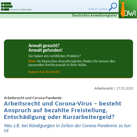
Anwalt suchen
Menü einblenden
Deutsches Anwaltsregister
Anwalt gesucht?
Anwalt gefunden!
Sie haben ein rechtliches Problem?
Hier
im Deutschen Anwaltsregister finden Sie immer den
passenden Rechtsanwalt in Ihrer Nähe.
Nutzen Síe Ihr Recht!
|
Arbeitsrecht
27.03.2020
Arbeits­recht und Corona-Pandemie
Arbeits­recht und Corona-Virus – besteht
Anspruch auf bezahlte Frei­stellung,
Entschädigung oder Kurz­arbeiter­geld?
Was z.B. bei Kündigungen in Zeiten der Corona-Pandemie zu tun