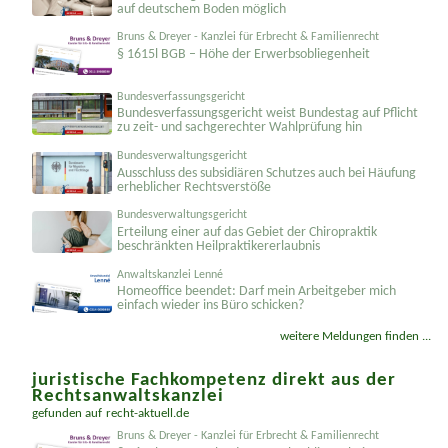
Oberlandesgericht Bamberg
Eheschließung nach somalischem Recht durch Fenster
auf deutschem Boden möglich
Bruns & Dreyer - Kanzlei für Erbrecht & Familienrecht
§ 1615l BGB – Höhe der Erwerbsobliegenheit
Bundesverfassungsgericht
Bundesver­fassungsgericht weist Bundestag auf Pflicht
zu zeit- und sachgerechter Wahlprüfung hin
Bundesverwaltungsgericht
Ausschluss des subsidiären Schutzes auch bei Häufung
erheblicher Rechtsverstöße
Bundesverwaltungsgericht
Erteilung einer auf das Gebiet der Chiropraktik
beschränkten Heilprakti­kererlaubnis
Anwaltskanzlei Lenné
Homeoffice beendet: Darf mein Arbeitgeber mich
einfach wieder ins Büro schicken?
weitere Meldungen finden ...
juristische Fachkompetenz direkt aus der
Rechtsanwaltskanzlei
gefunden auf
recht-aktuell.de