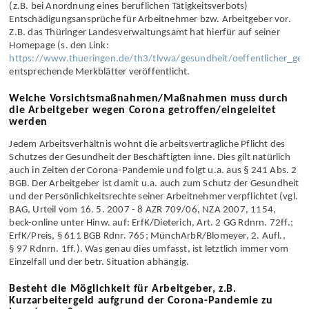
In bestimmten Fällen sieht das Infektions­schutz­gesetz –InfSchG-
(z.B. bei Anordnung eines beruflichen Tätigkeits­verbots)
Entschädigungs­ansprüche für Arbeit­nehmer bzw. Arbeitgeber vor.
Z.B. das Thüringer Landes­verwaltungs­amt hat hierfür auf seiner
Homepage (s. den Link:
https://www.thueringen.de/th3/tlvwa/gesundheit/oeffentlicher_ges
entsprechende Merk­blätter veröffentlicht.
Welche Vorsichtsmaßnahmen/Maßnahmen muss durch
die Arbeitgeber wegen Corona getroffen/eingeleitet
werden
Jedem Arbeits­verhältnis wohnt die arbeits­vertrag­liche Pflicht des
Schutzes der Gesundheit der Beschäftigten inne. Dies gilt natürlich
auch in Zeiten der Corona-Pandemie und folgt u.a. aus § 241 Abs. 2
BGB. Der Arbeitgeber ist damit u.a. auch zum Schutz der Gesundheit
und der Persönlich­keitsrechte seiner Arbeit­nehmer verpflichtet (vgl.
BAG, Urteil vom 16. 5. 2007 - 8 AZR 709/06, NZA 2007, 1154,
beck-online unter Hinw. auf: ErfK/Dieterich, Art. 2 GG Rdnrn. 72ff.;
ErfK/Preis, § 611 BGB Rdnr. 765; MünchArbR/Blomeyer, 2. Aufl.,
§ 97 Rdnrn. 1ff.). Was genau dies umfasst, ist letztlich immer vom
Einzelfall und der betr. Situation abhängig.
Besteht die Möglichkeit für Arbeitgeber, z.B.