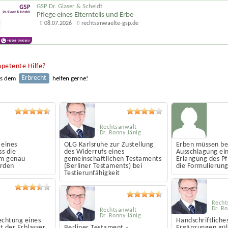
GSP Dr. Glaser & Scheidt
Pflege eines Elternteils und Erbe
08.07.2026
rechtsanwaelte-gsp.de
petente Hilfe?
Erbrecht
us dem
helfen gerne!
Rechtsanwalt
Dr. Ronny Jänig
 eines
OLG Karlsruhe zur Zustellung
Erben müssen be
s die
des Widerrufs eines
Ausschlagung ein
rm genau
gemeinschaftlichen Testaments
Erlangung des Pfl
erden
(Berliner Testaments) bei
die Formulierun
Testierunfähigkeit
Recht
Dr. R
Rechtsanwalt
Dr. Ronny Jänig
echtung eines
Handschriftliche
t der Erblasser
Berliner Testament –
Ergänzungen gül