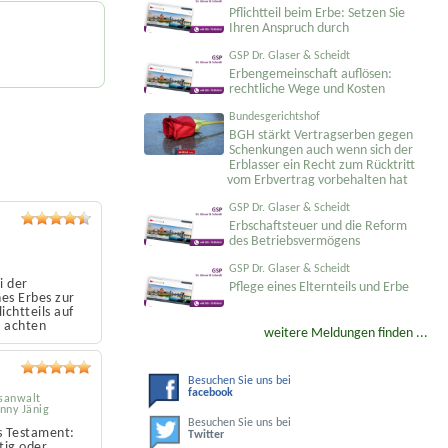
Pflichtteil beim Erbe: Setzen Sie
Ihren Anspruch durch
GSP Dr. Glaser & Scheidt
Erbengemeinschaft auflösen:
rechtliche Wege und Kosten
Bundesgerichtshof
BGH stärkt Vertragserben gegen
Schenkungen auch wenn sich der
Erblasser ein Recht zum Rücktritt
vom Erbvertrag vorbehalten hat
GSP Dr. Glaser & Scheidt
Erbschaftsteuer und die Reform
des Betriebsvermögens
GSP Dr. Glaser & Scheidt
i der
Pflege eines Elternteils und Erbe
es Erbes zur
ichtteils auf
g achten
weitere Meldungen finden ...
Besuchen Sie uns bei
facebook
sanwalt
onny Jänig
Besuchen Sie uns bei
s Testament:
Twitter
tig oder