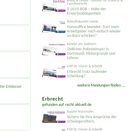
Bruns & Dreyer - Kanzlei für Erbrecht &
Familienrecht
§ 1615l BGB – Höhe der
Erwerbsobliegenheit
Anwaltskanzlei Lenné
Homeoffice beendet: Darf mein
Arbeitgeber mich einfach wieder
ins Büro schicken?
Kanzlei am Südstern
Tödlicher Polizeieinsatz in
Dortmund: Hintergründe und
Lehren
GSP Dr. Glaser & Scheidt
Erbrecht trotz laufender
Scheidung?
weitere Meldungen finden ...
er Erblasser
Erbrecht
gefunden auf
recht-aktuell.de
Kanzlei Nussmann
Sichern Sie Ihre Ansprüche der
Schwiegereltern.
GSP Dr. Glaser & Scheidt