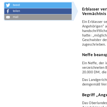
tweet
Erblasser ve
teilen
Vermächtnis
mail
Ein Erblasser s
Angehörigen“ a
handschriftlich
hatte: „möglic
Geschwister de
zugeschrieben.
Neffe beansp
Ein Neffe, der 
verzeichneten 
20.000 DM, die
Das Landgericht
demgemäß Verm
Begriff „Ang
Das Oberlandes­