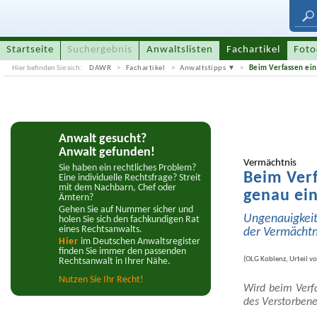
Startseite
Suchergebnis
Anwaltslisten
Fachartikel
Foto
Hier befinden Sie sich:
DAWR
Fachartikel
Anwaltstipps
Beim Verfassen ein
Anwalt gesucht?
Anwalt gefunden!
Vermächtnis
Sie haben ein rechtliches Problem?
Beim Verf
Eine individuelle Rechtsfrage? Streit
mit dem Nachbarn, Chef oder
genau ei
Ämtern?
Gehen Sie auf Nummer sicher und
Ungenauig­kei
holen Sie sich den fachkundigen Rat
eines Rechtsanwalts.
der Vermächtn
Hier
im Deutschen Anwaltsregister
finden Sie immer den passenden
(
OLG Koblenz, Urteil v
Rechtsanwalt in Ihrer Nähe.
Nutzen Síe Ihr Recht!
Wird beim Verfa
des Verstorben