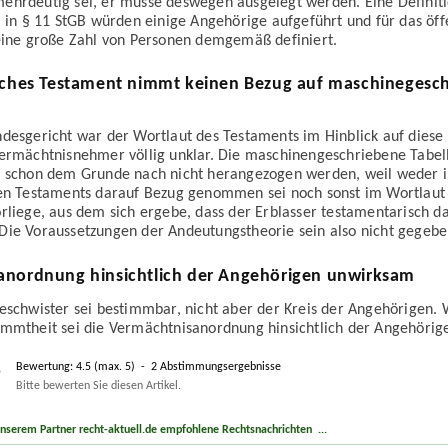
ehrdeutig sei, er müsse deswegen ausgelegt werden. Eine Definit
, in § 11 StGB würden einige Angehörige aufgeführt und für das öff
 eine große Zahl von Personen demgemäß definiert.
iches Testament nimmt keinen Bezug auf maschinegesc
des­gericht war der Wortlaut des Testaments im Hinblick auf diese 
ermächtnis­nehmer völlig unklar. Die maschinen­geschriebene Tabel
fe schon dem Grunde nach nicht herangezogen werden, weil weder 
hen Testaments darauf Bezug genommen sei noch sonst im Wortlaut
rliege, aus dem sich ergebe, dass der Erblasser testamentarisch d
ie Voraus­setzungen der Andeutungs­theorie sein also nicht gegebe
anordnung hinsichtlich der Angehörigen unwirksam
eschwister sei bestimmbar, nicht aber der Kreis der Angehörigen.
immtheit sei die Vermächtnis­anordnung hinsichtlich der Angehöri
Bewertung:
4.5
(max.
5
)
-
2
Abstimmungsergebnisse
Bitte bewerten Sie diesen Artikel.
unserem Partner recht-aktuell.de empfohlene Rechtsnachrichten ...