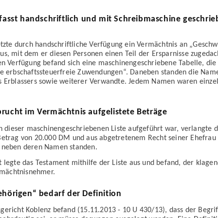
rfasst handschriftlich und mit Schreibmaschine geschri
etzte durch handschriftliche Verfügung ein Vermächtnis an „Geschw
us, mit dem er diesen Personen einen Teil der Ersparnisse zugedac
en Verfügung befand sich eine maschinen­geschriebene Tabelle, die d
he erbschafts­steuerfreie Zuwendungen“. Daneben standen die Nam
s Erblassers sowie weiterer Verwandte. Jedem Namen waren einze
rucht im Vermächtnis aufgelistete Beträge
in dieser maschinen­geschriebenen Liste aufgeführt war, verlangte
Betrag von 20.000 DM und aus abgetretenem Recht seiner Ehefrau 
 neben deren Namen standen.
 legte das Testament mithilfe der Liste aus und befand, der klagen
ächtnis­nehmer.
ehörigen“ bedarf der Definition
gericht Koblenz befand (15.11.2013 - 10 U 430/13), dass der Begrif