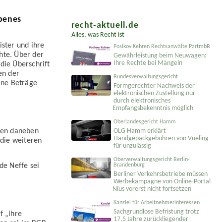
ebenes
recht-aktuell.de
Alles, was Recht ist
ister und ihre
Posikov Kehren Rechtsanwälte PartmbB
hte. Über der
Gewährleistung beim Neuwagen:
Ihre Rechte bei Mängeln
ie Über­schrift
en der
Bundesverwaltungsgericht
lne Beträge
Formgerechter Nachweis der
elektronischen Zustellung nur
durch elektronisches
Empfangsbekenntnis möglich
Oberlandesgericht Hamm
 den daneben
OLG Hamm erklärt
Handgepäckgebühren von Vueling
die weiteren
für unzulässig
Oberverwaltungsgericht Berlin-
Brandenburg
de Neffe sei
Berliner Verkehrsbetriebe müssen
Werbekampagne von Online-Portal
Nius vorerst nicht fortsetzen
Kanzlei für Arbeitnehmerinteressen
Sachgrundlose Befristung trotz
f „ihre
17,5 Jahre zurückliegender