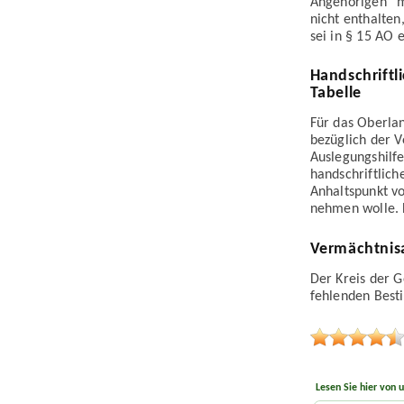
Angehörigen“ m
nicht enthalten
sei in § 15 AO
Handschriftl
Tabelle
Für das Oberlan
bezüglich der V
Auslegungs­hil
handschriftlic
Anhaltspunkt vo
nehmen wolle. D
Vermächtnis
Der Kreis der G
fehlenden Best
Lesen Sie hier von 