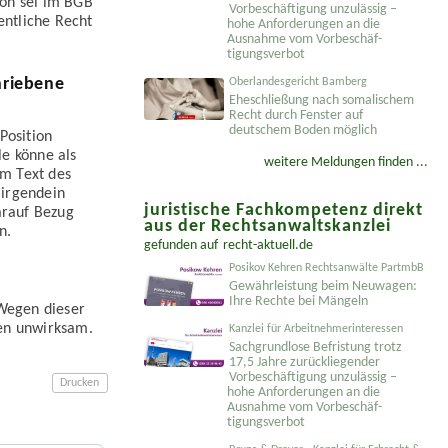
ion sei im BGB
Vorbeschäftigung unzulässig –
entliche Recht
hohe Anforderungen an die
Ausnahme vom Vorbeschäf­
tigungsverbot
hriebene
Oberlandesgericht Bamberg
Eheschließung nach somalischem
Recht durch Fenster auf
deutschem Boden möglich
Position
le könne als
weitere Meldungen finden ...
im Text des
 irgendein
juristische Fachkompetenz direkt
arauf Bezug
aus der Rechtsanwaltskanzlei
n.
gefunden auf
recht-aktuell.de
Posikov Kehren Rechtsanwälte PartmbB
Gewährleistung beim Neuwagen:
Ihre Rechte bei Mängeln
 Wegen dieser
gen unwirksam.
Kanzlei für Arbeitnehmerinteressen
Sachgrundlose Befristung trotz
17,5 Jahre zurückliegender
Vorbeschäftigung unzulässig –
Drucken
hohe Anforderungen an die
Ausnahme vom Vorbeschäf­
tigungsverbot