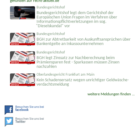
gefunden auf
recht-aktuell.de
Bundesgerichtshof
Bundesgerichtshof legt dem Gerichtshof der
Europäischen Union Fragen im Verfahren über
Informati­onspflicht­verletzungen im sog.
"Dieselskandal" vor
Bundesgerichtshof
BGH zur Abtretbarkeit von Auskunftsansprüchen über
Bankentgelte an Inkassounternehmen
Bundesgerichtshof
BGH legt Zinssatz zur Nachberechnung beim
Prämiensparen fest - Sparkassen müssen Zinsen
nachzahlen
Oberlandesgericht Frankfurt am Main
Kein Schadensersatz wegen unrichtiger Geld­wäsche­
verdachts­meldung
weitere Meldungen finden ...
Besuchen Sie uns bei
facebook
Besuchen Sie uns bei
Twitter