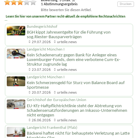
Bewertung:
3
(max.
5
)
1
Abstimmungsergebnis
Drucken
Bitte bewerten Sie diesen Artikel.
Lesen Sie hier von unserem Partner recht-aktuell.de empfohlene Rechtsnachrichten
...
Bundesgerichtshof
BGH kippt Jahresentgelte für die Führung von
sog.Riester-Bausparverträgen
29.07.2026
urteile.news
Landgericht München I
Kein Schadenersatz gegen Bank für Anleger eines
Luxemburger-Fonds, dem eine verbotene Cum-Ex-
Struktur zugrunde lag
23.07.2026
urteile.news
Landgericht München I
Kein Schmerzensgeld für Sturz von Balance Board auf
Sportmesse
20.07.2026
urteile.news
Gerichtshof der Europäischen Union
EU-Kfz-Haftpflicht­richtlinie steht der Abtretung von
Schadenser­satzforderungen an Inkasso-Unternehmen
nicht entgegen
26.06.2026
urteile.news
Landgericht Frankenthal (Pfalz)
Bäckerei haftet nicht für behauptete Verletzung an Latte