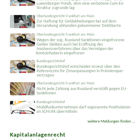
Kein Schadenersatz gegen Bank für Anleger eines
Luxemburger-Fonds, dem eine verbotene Cum-Ex-
Struktur zugrunde lag
Oberlandesgericht Frankfurt am Main
Zur Haftung für Geldabhebungen bei auf dem
Versandweg abhanden gekommener Debitkarte
Oberlandesgericht Frankfurt am Main
Wegen der sog. Russland-Sanktionen eingefrorene
Gelder bleiben auch bei Eröffnung des
Insolvenzverfahrens über das Vermögen der
Kontoinhaberin eingefroren
Bundesgerichtshof
Bundesgerichtshof entscheidet erneut über den
Referenzzins für Zinsanpassungen in Prämienspar­
verträgen
Oberlandesgericht Frankfurt am Main
Nicht jede Zahlung aus Russland verstößt gegen EU-
Sanktionen
Bundesgerichtshof
Mobilfunk­unternehmen darf sogenannte Positivdaten
an SCHUFA übermitteln
weitere Meldungen finden ...
Kapitalanlagenrecht