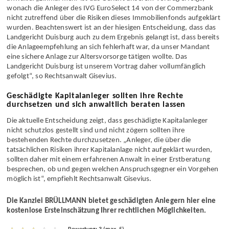
anwälte: „Einmal mehr ist das Gericht unserem Vortrag erfolgt,
wonach die Anleger des IVG EuroSelect 14 von der Commerzbank
nicht zutreffend über die Risiken dieses Immobilien­fonds aufgeklärt
wurden. Beachtens­wert ist an der hiesigen Entscheidung, dass das
Landgericht Duisburg auch zu dem Ergebnis gelangt ist, dass bereits
die Anlage­empfehlung an sich fehlerhaft war, da unser Mandant
eine sichere Anlage zur Alters­vorsorge tätigen wollte. Das
Landgericht Duisburg ist unserem Vortrag daher vollumfänglich
gefolgt“, so Rechtsanwalt Gisevius.
Geschädigte Kapitalanleger sollten ihre Rechte
durchsetzen und sich anwaltlich beraten lassen
Die aktuelle Entscheidung zeigt, dass geschädigte Kapital­anleger
nicht schutzlos gestellt sind und nicht zögern sollten ihre
bestehenden Rechte durch­zusetzen. „Anleger, die über die
tatsächlichen Risiken ihrer Kapital­anlage nicht aufgeklärt wurden,
sollten daher mit einem erfahrenen Anwalt in einer Erst­beratung
besprechen, ob und gegen welchen Anspruchs­gegner ein Vorgehen
möglich ist“, empfiehlt Rechtsanwalt Gisevius.
Die Kanzlei BRÜLLMANN bietet geschädigten Anlegern hier eine
kostenlose Erst­ein­schätzung Ihrer rechtlichen Möglichkeiten.