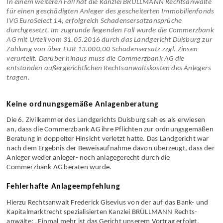
In einem weiteren Fall hat die Kanzlei BRÜLLMANN Rechts­anwälte
für einen geschädigten Anleger des gescheiterten Immobilien­fonds
IVG EuroSelect 14, erfolgreich Schadens­ersatz­ansprüche
durchgesetzt. Im zugrunde liegenden Fall wurde die Commerzbank
AG mit Urteil vom 31.05.2016 durch das Landgericht Duisburg zur
Zahlung von über EUR 13.000,00 Schadens­ersatz zzgl. Zinsen
verurteilt. Darüber hinaus muss die Commerzbank AG die
entstanden außergerichtlichen Rechtsanwalts­kosten des Anlegers
tragen.
Keine ordnungsgemäße Anlagenberatung
Die 6. Zivilkammer des Land­gerichts Duisburg sah es als erwiesen
an, dass die Commerzbank AG ihre Pflichten zur ordnungs­gemäßen
Beratung in doppelter Hinsicht verletzt hatte. Das Landgericht war
nach dem Ergebnis der Beweis­aufnahme davon überzeugt, dass der
Anleger weder anleger- noch anlagegerecht durch die
Commerzbank AG beraten wurde.
Fehlerhafte Anlageempfehlung
Hierzu Rechtsanwalt Frederick Gisevius von der auf das Bank- und
Kapital­markt­recht spezialisierten Kanzlei BRÜLLMANN Rechts­