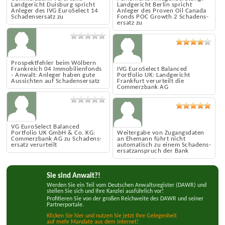
Commerzbank verurteilt:
Fehlerhafte Anlagen­beratung:
Landgericht Duisburg spricht
Landgericht Berlin spricht
Anleger des IVG EuroSelect 14
Anleger des Proven Oil Canada
Schadens­ersatz zu
Fonds POC Growth 2 Schadens­
ersatz zu
Prospekt­fehler beim Wölbern
Frankreich 04 Immobilien­fonds
IVG EuroSelect Balanced
- Anwalt: Anleger haben gute
Portfolio UK: Landgericht
Aussichten auf Schadens­ersatz
Frankfurt verurteilt die
Commerzbank AG
VG EuroSelect Balanced
Portfolio UK GmbH & Co. KG:
Weitergabe von Zugangsd­aten
Commerzbank AG zu Schadens­
an Ehemann führt nicht
ersatz verurteilt
automatisch zu einem Schadens­
ersatz­anspruch der Bank
Sie sind Anwalt?!
Werden Sie ein Teil vom Deutschen Anwaltsregister (DAWR) und
stellen Sie sich und Ihre Kanzlei ausführlich vor!
Profitieren Sie von der großen Reichweite des DAWR und seiner
Partnerportale.
Klicken Sie hier und nutzen Sie jetzt Ihre Gelegenheit