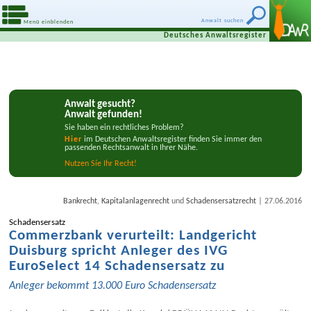
Anwalt suchen
Menü einblenden
Deutsches Anwaltsregister
Anwalt gesucht?
Anwalt gefunden!
Sie haben ein rechtliches Problem?
Hier
im Deutschen Anwaltsregister finden Sie immer den
passenden Rechtsanwalt in Ihrer Nähe.
Nutzen Síe Ihr Recht!
|
Bankrecht
,
Kapitalanlagenrecht
und
Schadensersatzrecht
27.06.2016
Schadens­ersatz
Commerzbank verurteilt: Landgericht
Duisburg spricht Anleger des IVG
EuroSelect 14 Schadens­ersatz zu
Anleger bekommt 13.000 Euro Schadens­ersatz