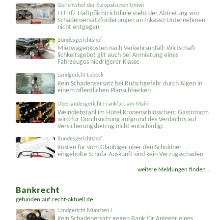
Gerichtshof der Europäischen Union
EU-Kfz-Haftpflicht­richtlinie steht der Abtretung von
Schadenser­satzforderungen an Inkasso-Unternehmen
nicht entgegen
Bundesgerichtshof
Mietwagenkosten nach Verkehrsunfall: Wirtschaft­
lichkeitsgebot gilt auch bei Anmietung eines
Fahrzeuges niedrigerer Klasse
Landgericht Lübeck
Kein Schadensersatz bei Rutschgefahr durch Algen in
einem öffentlichen Planschbecken
Oberlandesgericht Frankfurt am Main
Weindiebstahl im Hotel Kronenschlösschen: Gastronom
wird für Durchsuchung aufgrund des Verdachts auf
Versicherungsbetrug nicht entschädigt
Bundesgerichtshof
Kosten für vom Gläubiger über den Schuldner
eingeholte Schufa-Auskunft sind kein Verzugsschaden
weitere Meldungen finden ...
Bankrecht
gefunden auf
recht-aktuell.de
Landgericht München I