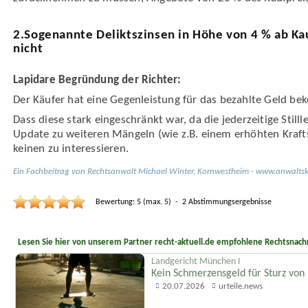
2.Sogenannte Deliktszinsen in Höhe von 4 % ab Kau
nicht
Lapidare Begründung der Richter:
Der Käufer hat eine Gegen­leistung für das bezahlte Geld b
Dass diese stark eingeschränkt war, da die jederzeitige Stilll
Update zu weiteren Mängeln (wie z.B. einem erhöhten Kraftst
keinen zu interessieren.
Ein Fachbeitrag von
Rechtsanwalt
Michael Winter
,
Kornwestheim
-
www.anwaltsk
Bewertung:
5
(max.
5
)
-
2
Abstimmungsergebnisse
Lesen Sie hier von unserem Partner recht-aktuell.de empfohlene Rechtsnachr
Landgericht München I
Kein Schmerzensgeld für Sturz von
20.07.2026
urteile.news