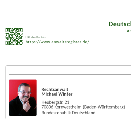
Deutsc
An
URL des Portals:
https://www.anwaltsregister.de/
Rechtsanwalt
Michael Winter
Heubergstr. 21
70806
Kornwestheim
(
Baden-Württemberg
)
Bundesrepublik Deutschland