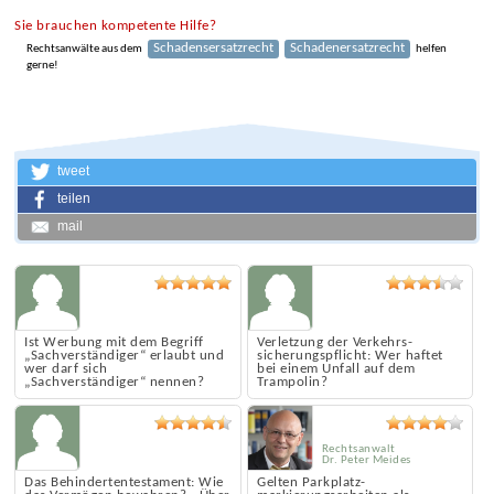
Sie brauchen kompetente Hilfe?
Schadensersatzrecht
Schadenersatzrecht
Rechtsanwälte aus dem
helfen
gerne!
tweet
teilen
mail
Ist Werbung mit dem Begriff
Verletzung der Verkehrs­
„Sachverständiger“ erlaubt und
sicherungs­pflicht: Wer haftet
wer darf sich
bei einem Unfall auf dem
„Sachverständiger“ nennen?
Trampolin?
Rechtsanwalt
Dr. Peter Meides
Das Behindertentestament: Wie
Gelten Park­platz­