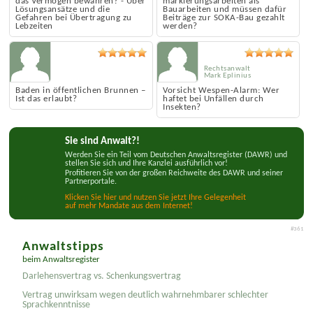
das Vermögen bewahren? - Über
markierungsarbeiten als
Lösungsansätze und die
Bauarbeiten und müssen dafür
Gefahren bei Übertragung zu
Beiträge zur SOKA-Bau gezahlt
Lebzeiten
werden?
Rechtsanwalt
Mark Eplinius
Baden in öffentlichen Brunnen –
Vorsicht Wespen-Alarm: Wer
Ist das erlaubt?
haftet bei Unfällen durch
Insekten?
Sie sind Anwalt?!
Werden Sie ein Teil vom Deutschen Anwaltsregister (DAWR) und
stellen Sie sich und Ihre Kanzlei ausführlich vor!
Profitieren Sie von der großen Reichweite des DAWR und seiner
Partnerportale.
Klicken Sie hier und nutzen Sie jetzt Ihre Gelegenheit
auf mehr Mandate aus dem Internet!
#361
Anwaltstipps
beim Anwaltsregister
Darlehensvertrag vs. Schenkungsvertrag
Vertrag unwirksam wegen deutlich wahrnehmbarer schlechter
Sprachkenntnisse