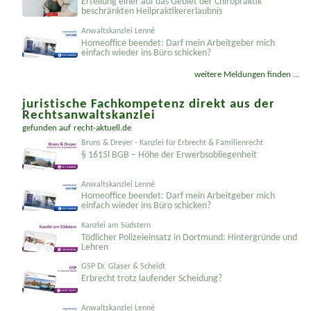
Erteilung einer auf das Gebiet der Chiropraktik
beschränkten Heilprakti­kererlaubnis
Anwaltskanzlei Lenné
Homeoffice beendet: Darf mein Arbeitgeber mich
einfach wieder ins Büro schicken?
weitere Meldungen finden ...
juristische Fachkompetenz direkt aus der
Rechtsanwaltskanzlei
gefunden auf
recht-aktuell.de
Bruns & Dreyer - Kanzlei für Erbrecht & Familienrecht
§ 1615l BGB – Höhe der Erwerbsobliegenheit
Anwaltskanzlei Lenné
Homeoffice beendet: Darf mein Arbeitgeber mich
einfach wieder ins Büro schicken?
Kanzlei am Südstern
Tödlicher Polizeieinsatz in Dortmund: Hintergründe und
Lehren
GSP Dr. Glaser & Scheidt
Erbrecht trotz laufender Scheidung?
Anwaltskanzlei Lenné