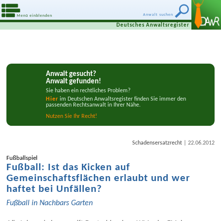
Anwalt suchen
Menü einblenden
Deutsches Anwaltsregister
Anwalt gesucht?
Anwalt gefunden!
Sie haben ein rechtliches Problem?
Hier
im Deutschen Anwaltsregister finden Sie immer den
passenden Rechtsanwalt in Ihrer Nähe.
Nutzen Síe Ihr Recht!
|
Schadensersatzrecht
22.06.2012
Fußballspiel
Fußball: Ist das Kicken auf
Gemeinschaftsflächen erlaubt und wer
haftet bei Unfällen?
Fußball in Nachbars Garten