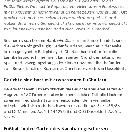
Alle Jahre wieder ergreift Deutschland zur WM oder EM das
Fußballfieber. Da möchte Papa, der vor vielen Jahren Ersatzspieler
in der Klassenmannschaft war auch gerne zeigen, was er kann. Oft
machen sich auch Fernsehzuschauer nach dem Spiel Luft und
nutzen dafür gerne Gemeinschaftsflächen einer Hausgemeinschaft
zum lautstarken Austoben und Kicken, etwa im Hinterhof.
Solange es sich bei den Hobby-Fußballern um Kinder handelt, sind
die Gerichte oft großzügig - jedenfalls dann, wenn es in der Nähe
keinen geeigneten Bolzplatz gibt. Die Nachbarschaft müsse die
Lärmbelästigung hinnehmen. Lärm sei auf Grund des natürlichen
Spiel- und Bewegungsdrangs der Kinder unvermeidbar befanden
zum Beispiel auch die Richter des Oberlandesgerichts in Düsseldorf.
Gerichte sind hart mit erwachsenen Fußballern
Bei erwachsenen Kickern drücken die Gerichte aber eher selten ein
Auge zu. ARAG Experten raten in einem solchen Fall, alle Nachbarn
zu einem Freundschaftsturnier einzuladen, denn wer selber
mitspielt wird sich nicht beschweren (LG Berlin, Az. 61 S 288/85
und LG München, Az. 1 T 14129/88 und OLG Düsseldorf, Az. 9 U
51/95).
Fußball in den Garten des Nachbarn geschossen