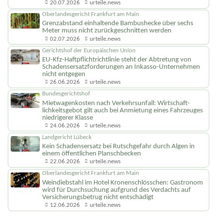
20.07.2026
urteile.news
Oberlandesgericht Frankfurt am Main
Grenzabstand einhaltende Bambushecke über sechs
Meter muss nicht zurückgeschnitten werden
02.07.2026
urteile.news
Gerichtshof der Europäischen Union
EU-Kfz-Haftpflicht­richtlinie steht der Abtretung von
Schadenser­satzforderungen an Inkasso-Unternehmen
nicht entgegen
26.06.2026
urteile.news
Bundesgerichtshof
Mietwagenkosten nach Verkehrsunfall: Wirtschaft­
lichkeitsgebot gilt auch bei Anmietung eines Fahrzeuges
niedrigerer Klasse
24.06.2026
urteile.news
Landgericht Lübeck
Kein Schadensersatz bei Rutschgefahr durch Algen in
einem öffentlichen Planschbecken
22.06.2026
urteile.news
Oberlandesgericht Frankfurt am Main
Weindiebstahl im Hotel Kronenschlösschen: Gastronom
wird für Durchsuchung aufgrund des Verdachts auf
Versicherungsbetrug nicht entschädigt
12.06.2026
urteile.news