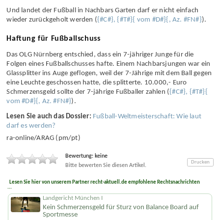
Und landet der Fußball in Nachbars Garten darf er nicht einfach
wieder zurückgeholt werden (
{#C#}, {#T#}{ vom #D#}{, Az. #FN#}
).
Haftung für Fußballschuss
Das OLG Nürnberg entschied, dass ein 7-jähriger Junge für die
Folgen eines Fußballschusses hafte. Einem Nachbarsjungen war ein
Glassplitter ins Auge geflogen, weil der 7-Jährige mit dem Ball gegen
eine Leuchte geschossen hatte, die splitterte. 10.000,- Euro
Schmerzensgeld sollte der 7-jährige Fußballer zahlen (
{#C#}, {#T#}{
vom #D#}{, Az. #FN#}
).
Lesen Sie auch das Dossier:
Fußball-Weltmeisterschaft: Wie laut
darf es werden?
ra-online/ARAG (pm/pt)
Bewertung: keine
Drucken
Bitte bewerten Sie diesen Artikel.
Lesen Sie hier von unserem Partner recht-aktuell.de empfohlene Rechtsnachrichten
...
Landgericht München I
Kein Schmerzensgeld für Sturz von Balance Board auf
Sportmesse