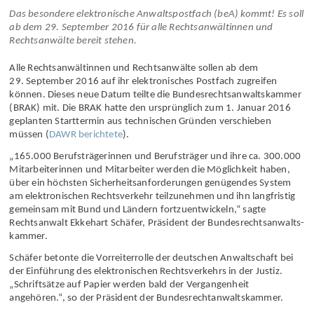
Das besondere elektronische Anwalts­postfach (beA) kommt! Es soll
ab dem 29. September 2016 für alle Rechtsan­wältinnen und
Rechts­anwälte bereit stehen.
Alle Rechtsan­wältinnen und Rechts­anwälte sollen ab dem
29. September 2016 auf ihr elektronisches Postfach zugreifen
können. Dieses neue Datum teilte die Bundes­rechtsanwalts­kammer
(BRAK) mit. Die BRAK hatte den ursprünglich zum 1. Januar 2016
geplanten Starttermin aus technischen Gründen verschieben
müssen (
DAWR berichtete
).
„165.000 Berufs­trägerinnen und Berufs­träger und ihre ca. 300.000
Mit­arbeiterinnen und Mitarbeiter werden die Möglichkeit haben,
über ein höchsten Sicherheits­anforderungen genügendes System
am elektronischen Rechts­verkehr teilzunehmen und ihn langfristig
gemeinsam mit Bund und Ländern fortzuentwickeln,“ sagte
Rechtsanwalt Ekkehart Schäfer, Präsident der Bundes­rechtsanwalts­
kammer.
Schäfer betonte die Vorreiter­rolle der deutschen Anwalt­schaft bei
der Einführung des elektronischen Rechts­verkehrs in der Justiz.
„Schrift­sätze auf Papier werden bald der Vergangenheit
angehören.“, so der Präsident der Bundes­recht­anwalts­kammer.