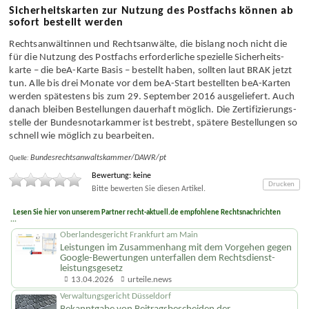
Sicherheitskarten zur Nutzung des Postfachs können ab
sofort bestellt werden
Rechtsan­wältinnen und Rechts­anwälte, die bislang noch nicht die
für die Nutzung des Postfachs erforderliche spezielle Sicherheits­
karte – die beA-Karte Basis – bestellt haben, sollten laut BRAK jetzt
tun. Alle bis drei Monate vor dem beA-Start bestellten beA-Karten
werden spätestens bis zum 29. September 2016 ausgeliefert. Auch
danach bleiben Bestellungen dauerhaft möglich. Die Zertifizierungs­
stelle der Bundes­notar­kammer ist bestrebt, spätere Bestellungen so
schnell wie möglich zu bearbeiten.
Bundesrechtsanwaltskammer/DAWR/pt
Quelle:
Bewertung: keine
Drucken
Bitte bewerten Sie diesen Artikel.
Lesen Sie hier von unserem Partner recht-aktuell.de empfohlene Rechtsnachrichten
...
Oberlandesgericht Frankfurt am Main
Leistungen im Zusammenhang mit dem Vorgehen gegen
Google-Bewertungen unterfallen dem Rechtsdienst­
leistungsgesetz
13.04.2026
urteile.news
Verwaltungsgericht Düsseldorf