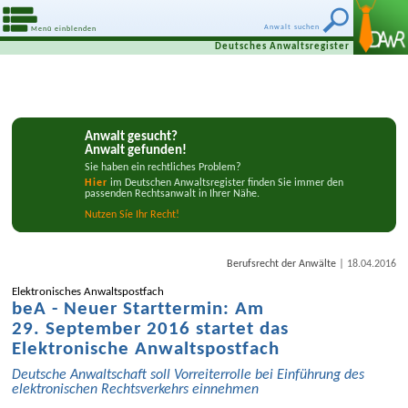
Anwalt suchen
Menü einblenden
Deutsches Anwaltsregister
Anwalt gesucht?
Anwalt gefunden!
Sie haben ein rechtliches Problem?
Hier
im Deutschen Anwaltsregister finden Sie immer den
passenden Rechtsanwalt in Ihrer Nähe.
Nutzen Síe Ihr Recht!
|
Berufsrecht der Anwälte
18.04.2016
Elektronisches Anwalts­postfach
beA - Neuer Starttermin: Am
29. September 2016 startet das
Elektronische Anwalts­postfach
Deutsche Anwalt­schaft soll Vorreiter­rolle bei Einführung des
elektronischen Rechts­verkehrs einnehmen