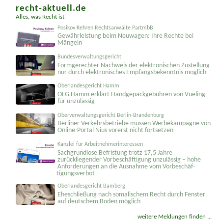
recht-aktuell.de
Alles, was Recht ist
Posikov Kehren Rechtsanwälte PartmbB
Gewährleistung beim Neuwagen: Ihre Rechte bei
Mängeln
Bundesverwaltungsgericht
Formgerechter Nachweis der elektronischen Zustellung
nur durch elektronisches Empfangsbekenntnis möglich
Oberlandesgericht Hamm
OLG Hamm erklärt Handgepäckgebühren von Vueling
für unzulässig
Oberverwaltungsgericht Berlin-Brandenburg
Berliner Verkehrsbetriebe müssen Werbekampagne von
Online-Portal Nius vorerst nicht fortsetzen
Kanzlei für Arbeitnehmerinteressen
Sachgrundlose Befristung trotz 17,5 Jahre
zurückliegender Vorbeschäftigung unzulässig – hohe
Anforderungen an die Ausnahme vom Vorbeschäf­
tigungsverbot
Oberlandesgericht Bamberg
Eheschließung nach somalischem Recht durch Fenster
auf deutschem Boden möglich
weitere Meldungen finden ...