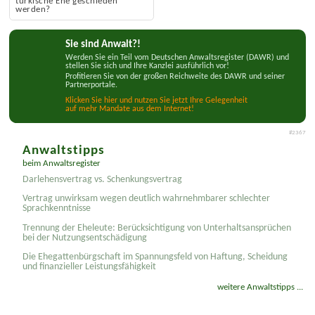
türkische Ehe geschieden
werden?
Sie sind Anwalt?!
Werden Sie ein Teil vom Deutschen Anwaltsregister (DAWR) und
stellen Sie sich und Ihre Kanzlei ausführlich vor!
Profitieren Sie von der großen Reichweite des DAWR und seiner
Partnerportale.
Klicken Sie hier und nutzen Sie jetzt Ihre Gelegenheit
auf mehr Mandate aus dem Internet!
#2367
Anwaltstipps
beim Anwaltsregister
Darlehensvertrag vs. Schenkungsvertrag
Vertrag unwirksam wegen deutlich wahrnehmbarer schlechter
Sprachkenntnisse
Trennung der Eheleute: Berücksichtigung von Unterhaltsansprüchen
bei der Nutzungsentschädigung
Die Ehegattenbürgschaft im Spannungsfeld von Haftung, Scheidung
und finanzieller Leistungsfähigkeit
weitere Anwaltstipps ...