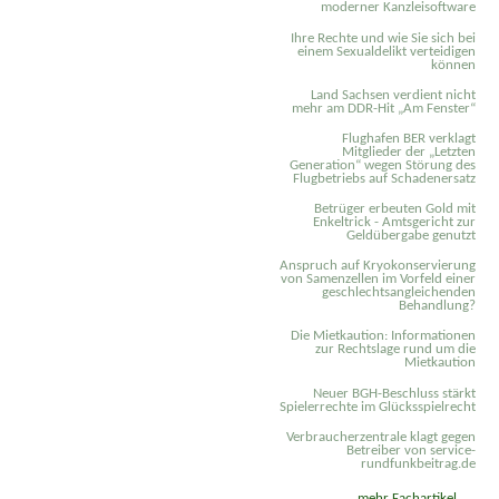
moderner Kanzleisoftware
Ihre Rechte und wie Sie sich bei
einem Sexual­delikt verteidigen
können
Land Sachsen verdient nicht
mehr am DDR-Hit „Am Fenster“
Flughafen BER verklagt
Mitglieder der „Letzten
Generation“ wegen Störung des
Flugbetriebs auf Schadenersatz
Betrüger erbeuten Gold mit
Enkeltrick - Amtsgericht zur
Geldübergabe genutzt
Anspruch auf Kryokonservierung
von Samenzellen im Vorfeld einer
geschlechtsangleichenden
Behandlung?
Die Mietkaution: Informationen
zur Rechtslage rund um die
Mietkaution
Neuer BGH-Beschluss stärkt
Spielerrechte im Glücksspielrecht
Verbraucherzentrale klagt gegen
Betreiber von service-
rundfunkbeitrag.de
mehr Fachartikel ...