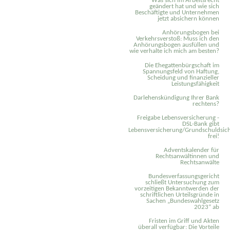
Was sich im Arbeitsrecht
geändert hat und wie sich
Beschäftigte und Unternehmen
jetzt absichern können
Anhörungsbogen bei
Verkehrsverstoß: Muss ich den
Anhörungsbogen ausfüllen und
wie verhalte ich mich am besten?
Die Ehegattenbürgschaft im
Spannungsfeld von Haftung,
Scheidung und finanzieller
Leistungsfähigkeit
Darlehenskündigung Ihrer Bank
rechtens?
Freigabe Lebensversicherung -
DSL-Bank gibt
Lebensversicherung/Grundschuldsich
frei!
Adventskalender für
Rechtsanwältinnen und
Rechtsanwälte
Bundesverfassungsgericht
schließt Untersuchung zum
vorzeitigen Bekanntwerden der
schriftlichen Urteilsgründe in
Sachen „Bundeswahlgesetz
2023“ ab
Fristen im Griff und Akten
überall verfügbar: Die Vorteile