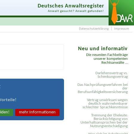
Deutsches Anwaltsregister
Anwalt gesucht? Anwalt gefunden!
Datenschutzerklärung
Impressum
Neu und informativ
Die neuesten Fachbeiträge
unserer kompetenten
Rechtsanwälte ...
Darlehensvertrag vs.
Schenkungsvertrag
Das Nachprüfungsverfahren bei
t
der
Berufsunfähigkeitsversicherung
Vorteile!
Vertrag unwirksam wegen
deutlich wahrnehmbarer
schlechter Sprachkenntnisse
lden!
mehr Informationen
Trennung der Eheleute:
Berücksichtigung von
Unterhaltsansprüchen bei der
Nutzungsentschädigung