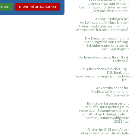
Was sich im Arbeitsrecht
geändert hat und wie sich
lden!
mehr Informationen
Beschäftigte und Unternehmen
jetzt absichern können
Anhörungsbogen bei
Verkehrsverstoß: Muss ich den
Anhörungsbogen ausfüllen und
wie verhalte ich mich am besten?
Die Ehegattenbürgschaft im
Spannungsfeld von Haftung,
Scheidung und finanzieller
Leistungsfähigkeit
Darlehenskündigung Ihrer Bank
rechtens?
Freigabe Lebensversicherung -
DSL-Bank gibt
Lebensversicherung/Grundschuldsich
frei!
Adventskalender für
Rechtsanwältinnen und
Rechtsanwälte
Bundesverfassungsgericht
schließt Untersuchung zum
vorzeitigen Bekanntwerden der
schriftlichen Urteilsgründe in
Sachen „Bundeswahlgesetz
2023“ ab
Fristen im Griff und Akten
überall verfügbar: Die Vorteile