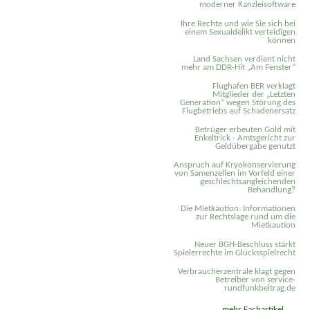
moderner Kanzleisoftware
Ihre Rechte und wie Sie sich bei
einem Sexual­delikt verteidigen
können
Land Sachsen verdient nicht
mehr am DDR-Hit „Am Fenster“
Flughafen BER verklagt
Mitglieder der „Letzten
Generation“ wegen Störung des
Flugbetriebs auf Schadenersatz
Betrüger erbeuten Gold mit
Enkeltrick - Amtsgericht zur
Geldübergabe genutzt
Anspruch auf Kryokonservierung
von Samenzellen im Vorfeld einer
geschlechtsangleichenden
Behandlung?
Die Mietkaution: Informationen
zur Rechtslage rund um die
Mietkaution
Neuer BGH-Beschluss stärkt
Spielerrechte im Glücksspielrecht
Verbraucherzentrale klagt gegen
Betreiber von service-
rundfunkbeitrag.de
mehr Fachartikel ...