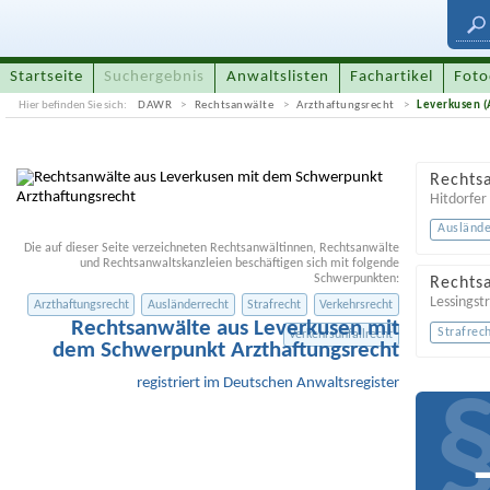
Startseite
Suchergebnis
Anwaltslisten
Fachartikel
Foto
Hier befinden Sie sich:
DAWR
Rechtsanwälte
Arzthaftungsrecht
Leverkusen (
Rechtsa
Hitdorfer 
Auslände
Die auf dieser Seite verzeichneten Rechtsanwältinnen, Rechtsanwälte
und Rechtsanwaltskanzleien beschäftigen sich mit folgende
Schwerpunkten:
Rechtsa
Lessingstr
Arzthaftungsrecht
Ausländerrecht
Strafrecht
Verkehrsrecht
Rechtsanwälte aus Leverkusen mit
Strafrec
Verkehrsunfallrecht
dem Schwerpunkt Arzthaftungsrecht
registriert im Deutschen Anwaltsregister