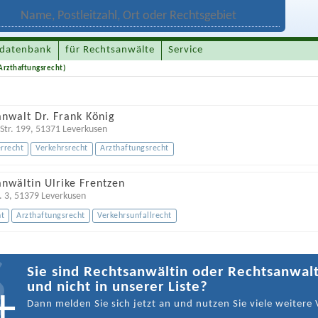
datenbank
für Rechtsanwälte
Service
Arzthaftungsrecht)
nwalt Dr. Frank König
Str. 199
,
51371
Leverkusen
rrecht
Verkehrsrecht
Arzthaftungsrecht
nwältin Ulrike Frentzen
. 3
,
51379
Leverkusen
ht
Arzthaftungsrecht
Verkehrsunfallrecht
Sie sind Rechtsanwältin oder Rechtsanwal
und nicht in unserer Liste?
Dann melden Sie sich jetzt an und nutzen Sie viele weitere 