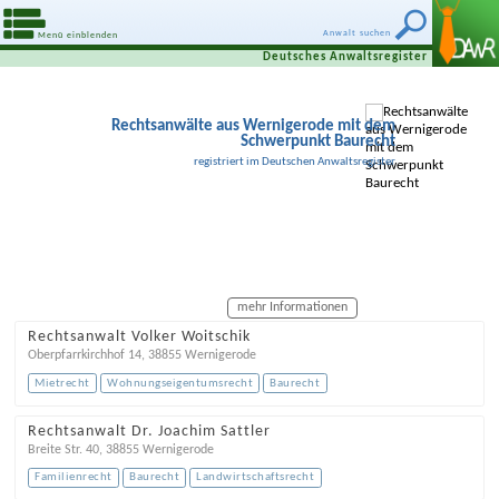
Anwalt suchen
Menü einblenden
Deutsches Anwaltsregister
Rechtsanwälte aus Wernigerode mit dem
Schwerpunkt Baurecht
registriert im Deutschen Anwaltsregister
mehr Informationen
Rechtsanwalt Volker Woitschik
Oberpfarrkirchhof 14
,
38855
Wernigerode
Mietrecht
Wohnungseigentumsrecht
Baurecht
Rechtsanwalt Dr. Joachim Sattler
Breite Str. 40
,
38855
Wernigerode
Familienrecht
Baurecht
Landwirtschaftsrecht