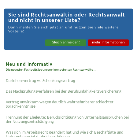
Sie sind Rechtsanwältin oder Rechtsanwalt
und nicht in unserer Liste?
Dann melden Sie sich jetzt an und nutzen Sie viele weitere
Vorteile!
Gleich anmelden!
mehr Informationen
Neu und informativ
Die neuesten Fachbeiträge unserer kompetenten Rechtsanwälte ...
Darlehensvertrag vs. Schenkungsvertrag
Das Nachprüfungsverfahren bei der Berufsunfähigkeitsversicherung
Vertrag unwirksam wegen deutlich wahrnehmbarer schlechter
Sprachkenntnisse
Trennung der Eheleute: Berücksichtigung von Unterhaltsansprüchen bei
der Nutzungsentschädigung
Was sich im Arbeitsrecht geändert hat und wie sich Beschäftigte und
Unternehmen jetzt absichern können