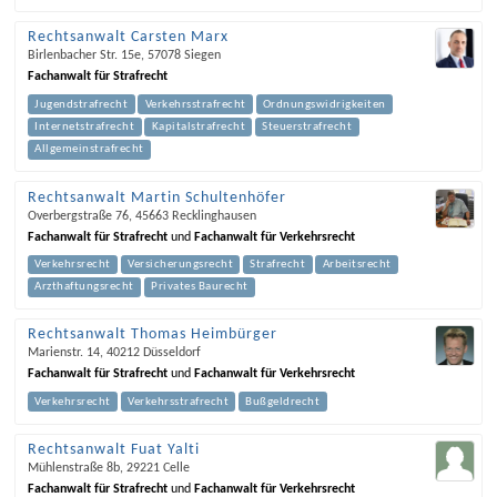
Rechtsanwalt Carsten Marx
Birlenbacher Str. 15e
,
57078
Siegen
Fachanwalt für Strafrecht
Jugendstrafrecht
Verkehrsstrafrecht
Ordnungswidrigkeiten
Internetstrafrecht
Kapitalstrafrecht
Steuerstrafrecht
Allgemeinstrafrecht
Rechtsanwalt Martin Schultenhöfer
Overbergstraße 76
,
45663
Recklinghausen
Fachanwalt für Strafrecht
und
Fachanwalt für Verkehrsrecht
Verkehrsrecht
Versicherungsrecht
Strafrecht
Arbeitsrecht
Arzthaftungsrecht
Privates Baurecht
Rechtsanwalt Thomas Heimbürger
Marienstr. 14
,
40212
Düsseldorf
Fachanwalt für Strafrecht
und
Fachanwalt für Verkehrsrecht
Verkehrsrecht
Verkehrsstrafrecht
Bußgeldrecht
Rechtsanwalt Fuat Yalti
Mühlenstraße 8b
,
29221
Celle
Fachanwalt für Strafrecht
und
Fachanwalt für Verkehrsrecht