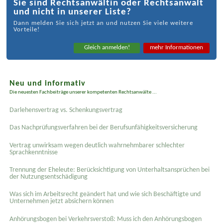
Sie sind Rechtsanwältin oder Rechtsanwalt
und nicht in unserer Liste?
Dann melden Sie sich jetzt an und nutzen Sie viele weitere
Vorteile!
Gleich anmelden!
mehr Informationen
Neu und informativ
Die neuesten Fachbeiträge unserer kompetenten Rechtsanwälte ...
Darlehensvertrag vs. Schenkungsvertrag
Das Nachprüfungsverfahren bei der Berufsunfähigkeitsversicherung
Vertrag unwirksam wegen deutlich wahrnehmbarer schlechter
Sprachkenntnisse
Trennung der Eheleute: Berücksichtigung von Unterhaltsansprüchen bei
der Nutzungsentschädigung
Was sich im Arbeitsrecht geändert hat und wie sich Beschäftigte und
Unternehmen jetzt absichern können
Anhörungsbogen bei Verkehrsverstoß: Muss ich den Anhörungsbogen