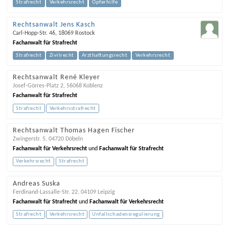
Strafrecht
Verkehrsrecht
Opferhilfe
Rechtsanwalt Jens Kasch
Carl-Hopp-Str. 46
,
18069
Rostock
Fachanwalt für Strafrecht
Strafrecht
Zivilrecht
Arzthaftungsrecht
Verkehrsrecht
Rechtsanwalt René Kleyer
Josef-Görres-Platz 2
,
56068
Koblenz
Fachanwalt für Strafrecht
Strafrecht
Verkehrsstrafrecht
Rechtsanwalt Thomas Hagen Fischer
Zwingerstr. 5
,
04720
Döbeln
Fachanwalt für Verkehrsrecht
und
Fachanwalt für Strafrecht
Verkehrsrecht
Strafrecht
Andreas Suska
Ferdinand-Lassalle-Str. 22
,
04109
Leipzig
Fachanwalt für Strafrecht
und
Fachanwalt für Verkehrsrecht
Strafrecht
Verkehrsrecht
Unfallschadensregulierung