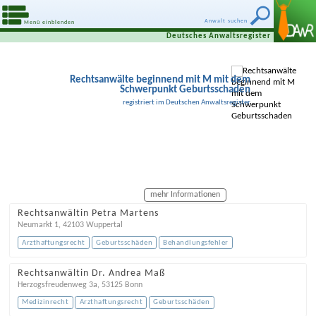
Anwalt suchen
Menü einblenden
Deutsches Anwaltsregister
Rechtsanwälte beginnend mit M mit dem
Schwerpunkt Geburtsschaden
registriert im Deutschen Anwaltsregister
mehr Informationen
Rechtsanwältin Petra Martens
Neumarkt 1
,
42103
Wuppertal
Arzthaftungsrecht
Geburtsschäden
Behandlungsfehler
Rechtsanwältin Dr. Andrea Maß
Herzogsfreudenweg 3a
,
53125
Bonn
Medizinrecht
Arzthaftungsrecht
Geburtsschäden