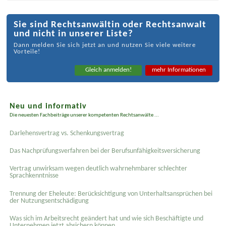
Sie sind Rechtsanwältin oder Rechtsanwalt
und nicht in unserer Liste?
Dann melden Sie sich jetzt an und nutzen Sie viele weitere
Vorteile!
Gleich anmelden!
mehr Informationen
Neu und informativ
Die neuesten Fachbeiträge unserer kompetenten Rechtsanwälte ...
Darlehensvertrag vs. Schenkungsvertrag
Das Nachprüfungsverfahren bei der Berufsunfähigkeitsversicherung
Vertrag unwirksam wegen deutlich wahrnehmbarer schlechter
Sprachkenntnisse
Trennung der Eheleute: Berücksichtigung von Unterhaltsansprüchen bei
der Nutzungsentschädigung
Was sich im Arbeitsrecht geändert hat und wie sich Beschäftigte und
Unternehmen jetzt absichern können