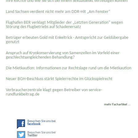
Ihre Rechte und wie Sie sich bei einem Sexual­delikt verteidigen können
Land Sachsen verdient nicht mehr am DDR-Hit „Am Fenster“
Flughafen BER verklagt Mitglieder der „Letzten Generation“ wegen
Störung des Flugbetriebs auf Schadenersatz
Betrüger erbeuten Gold mit Enkeltrick - Amtsgericht zur Geldübergabe
genutzt
Anspruch auf Kryokonservierung von Samenzellen im Vorfeld einer
geschlechtsangleichenden Behandlung?
Die Mietkaution: Informationen zur Rechtslage rund um die Mietkaution
Neuer BGH-Beschluss stärkt Spielerrechte im Glücksspielrecht
Verbraucherzentrale klagt gegen Betreiber von service-
rundfunkbeitrag.de
mehr Fachartikel ...
Besuchen Sie uns bei
facebook
Besuchen Sie uns bei
Twitter