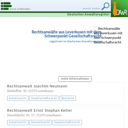
Anwalt suchen
Menü einblenden
Deutsches Anwaltsregister
Rechtsanwälte aus Leverkusen mit dem
Schwerpunkt Gesellschaftsrecht
registriert im Deutschen Anwaltsregister
mehr Informationen
Rechtsanwalt Joachim Neumann
Dönhoffstr. 32
,
51373
Leverkusen
Arbeitsrecht
Gesellschaftsrecht
Baurecht
Rechtsanwalt Ernst Stephan Kelter
Düsseldorfer Str. 57
,
51379
Leverkusen
Arbeitsrecht
Handelsrecht
Gesellschaftsrecht