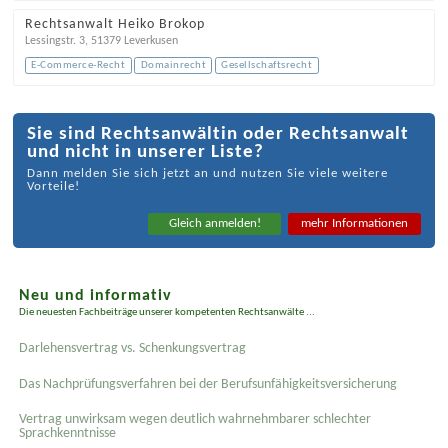
Rechtsanwalt Heiko Brokop
Lessingstr. 3
,
51379
Leverkusen
E-Commerce-Recht
Domainrecht
Gesellschaftsrecht
Sie sind Rechtsanwältin oder Rechtsanwalt
und nicht in unserer Liste?
Dann melden Sie sich jetzt an und nutzen Sie viele weitere
Vorteile!
Gleich anmelden!
mehr Informationen
Neu und informativ
Die neuesten Fachbeiträge unserer kompetenten Rechtsanwälte ...
Darlehensvertrag vs. Schenkungsvertrag
Das Nachprüfungsverfahren bei der Berufsunfähigkeitsversicherung
Vertrag unwirksam wegen deutlich wahrnehmbarer schlechter
Sprachkenntnisse