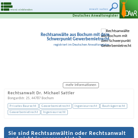
Anwalt suchen
Menü einblenden
Deutsches Anwaltsregister
Rechtsanwälte aus Bochum mit dem
Schwerpunkt Gewerbemietrecht
registriert im Deutschen Anwaltsregister
mehr Informationen
Rechtsanwalt Dr. Michael Sattler
Bongardstr. 25
,
44787
Bochum
Privates Baurecht
Gewerbemietrecht
Ingenieurrecht
Bauträgerrecht
Gewerbemietrecht
Ingenieurrecht
Sie sind Rechtsanwältin oder Rechtsanwalt