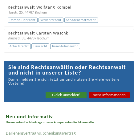
Rechtsanwalt Wolfgang Rompel
Huestr. 25
,
44787
Bochum
Immobilienrecht
Verkehrsrecht
Schadenersatzrecht
Rechtsanwalt Carsten Waschk
Brückstr. 33
,
44787
Bochum
Arbeitsrecht
Baurecht
Immobilienrecht
Sie sind Rechtsanwältin oder Rechtsanwalt
und nicht in unserer Liste?
Dann melden Sie sich jetzt an und nutzen Sie viele weitere
Vorteile!
Gleich anmelden!
mehr Informationen
Neu und informativ
Die neuesten Fachbeiträge unserer kompetenten Rechtsanwälte ...
Darlehensvertrag vs. Schenkungsvertrag