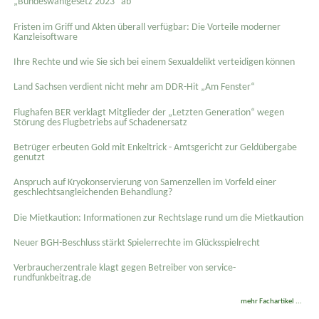
„Bundeswahlgesetz 2023“ ab
Fristen im Griff und Akten überall verfügbar: Die Vorteile moderner
Kanzleisoftware
Ihre Rechte und wie Sie sich bei einem Sexual­delikt verteidigen können
Land Sachsen verdient nicht mehr am DDR-Hit „Am Fenster“
Flughafen BER verklagt Mitglieder der „Letzten Generation“ wegen
Störung des Flugbetriebs auf Schadenersatz
Betrüger erbeuten Gold mit Enkeltrick - Amtsgericht zur Geldübergabe
genutzt
Anspruch auf Kryokonservierung von Samenzellen im Vorfeld einer
geschlechtsangleichenden Behandlung?
Die Mietkaution: Informationen zur Rechtslage rund um die Mietkaution
Neuer BGH-Beschluss stärkt Spielerrechte im Glücksspielrecht
Verbraucherzentrale klagt gegen Betreiber von service-
rundfunkbeitrag.de
mehr Fachartikel ...