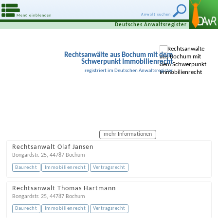
Anwalt suchen
Menü einblenden
Deutsches Anwaltsregister
Rechtsanwälte aus Bochum mit dem
Schwerpunkt Immobilienrecht
registriert im Deutschen Anwaltsregister
mehr Informationen
Rechtsanwalt Olaf Jansen
Bongardstr. 25
,
44787
Bochum
Baurecht
Immobilienrecht
Vertragsrecht
Rechtsanwalt Thomas Hartmann
Bongardstr. 25
,
44787
Bochum
Baurecht
Immobilienrecht
Vertragsrecht