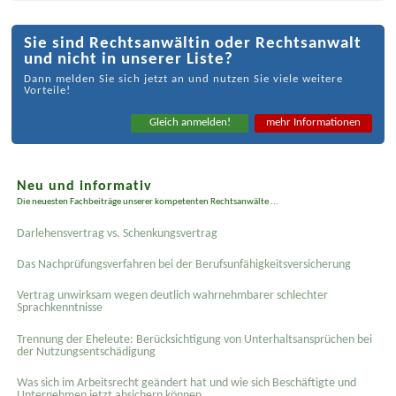
Sie sind Rechtsanwältin oder Rechtsanwalt
und nicht in unserer Liste?
Dann melden Sie sich jetzt an und nutzen Sie viele weitere
Vorteile!
Gleich anmelden!
mehr Informationen
Neu und informativ
Die neuesten Fachbeiträge unserer kompetenten Rechtsanwälte ...
Darlehensvertrag vs. Schenkungsvertrag
Das Nachprüfungsverfahren bei der Berufsunfähigkeitsversicherung
Vertrag unwirksam wegen deutlich wahrnehmbarer schlechter
Sprachkenntnisse
Trennung der Eheleute: Berücksichtigung von Unterhaltsansprüchen bei
der Nutzungsentschädigung
Was sich im Arbeitsrecht geändert hat und wie sich Beschäftigte und
Unternehmen jetzt absichern können