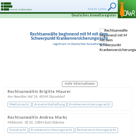
Anwalt suchen
Menü einblenden
Deutsches Anwaltsregister
Rechtsanwälte beginnend mit M mit dem
Schwerpunkt Krankenversicherungsrecht
registriert im Deutschen Anwaltsregister
mehr Informationen
Rechtsanwältin Brigitte Maurer
Am Heerdter Hof 24
,
40549
Düsseldorf
Medizinrecht
Arzneimittelhaftung
Krankenversicherungsrecht
Rechtsanwältin Andrea Marks
Mühlenstr. 18-20
,
23843
Bad Oldesloe
Sozialrecht
Krankenversicherungsrecht
Rentenversicherungsrecht