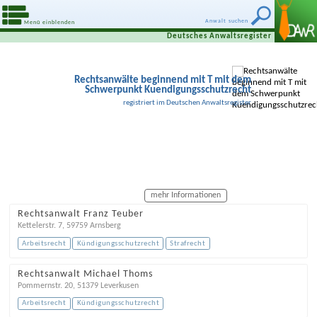
Anwalt suchen
Menü einblenden
Deutsches Anwaltsregister
Rechtsanwälte beginnend mit T mit dem
Schwerpunkt Kuendigungsschutzrecht
registriert im Deutschen Anwaltsregister
mehr Informationen
Rechtsanwalt Franz Teuber
Kettelerstr. 7
,
59759
Arnsberg
Arbeitsrecht
Kündigungsschutzrecht
Strafrecht
Rechtsanwalt Michael Thoms
Pommernstr. 20
,
51379
Leverkusen
Arbeitsrecht
Kündigungsschutzrecht