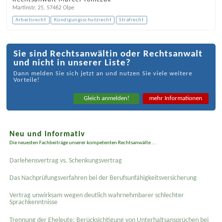
Martinstr. 25
,
57462
Olpe
Arbeitsrecht
Kündigungsschutzrecht
Strafrecht
Sie sind Rechtsanwältin oder Rechtsanwalt
und nicht in unserer Liste?
Dann melden Sie sich jetzt an und nutzen Sie viele weitere
Vorteile!
Gleich anmelden!
mehr Informationen
Neu und informativ
Die neuesten Fachbeiträge unserer kompetenten Rechtsanwälte ...
Darlehensvertrag vs. Schenkungsvertrag
Das Nachprüfungsverfahren bei der Berufsunfähigkeitsversicherung
Vertrag unwirksam wegen deutlich wahrnehmbarer schlechter
Sprachkenntnisse
Trennung der Eheleute: Berücksichtigung von Unterhaltsansprüchen bei