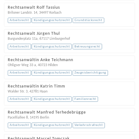
Rechtsanwalt Rolf Tassius
Briloner Landstr. 14
,
34497
Korbach
Arbeitsrecht
Kündigungsschutzrecht
Grundstücksrecht
Rechtsanwalt Jürgen Thul
Burgunderplatz 11a
,
67117
Limburgerhof
Arbeitsrecht
Kündigungsschutzrecht
Betreuungsrecht
Rechtsanwältin Anke Teichmann
Ohligser Weg 33 a
,
40723
Hilden
Arbeitsrecht
Kündigungsschutzrecht
Zeugnisberichtigung
Rechtsanwältin Katrin Timm
Walder Str. 3
,
42781
Haan
Arbeitsrecht
Kündigungsschutzrecht
Familienrecht
Rechtsanwalt Manfred Terhedebrügge
Pacelliallee 8
,
14195
Berlin
Arbeitsrecht
Kündigungsschutzrecht
Verkehrsstrafrecht
Rechtsanwalt Marcel Tomczak