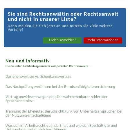
Sie sind Rechtsanwältin oder Rechtsanwalt
und nicht in unserer Liste?
Dann melden Sie sich jetzt an und nutzen Sie viele weitere
Vorteile!
Gleich anmelden!
mehr Informationen
Neu und informativ
Die neuesten Fachbeiträge unserer kompetenten Rechtsanwälte ...
Darlehensvertrag vs. Schenkungsvertrag
Das Nachprüfungsverfahren bei der Berufsunfähigkeitsversicherung
Vertrag unwirksam wegen deutlich wahrnehmbarer schlechter
Sprachkenntnisse
Trennung der Eheleute: Berücksichtigung von Unterhaltsansprüchen bei
der Nutzungsentschädigung
Was sich im Arbeitsrecht geändert hat und wie sich Beschäftigte und
Unternehmen jetzt absichern können