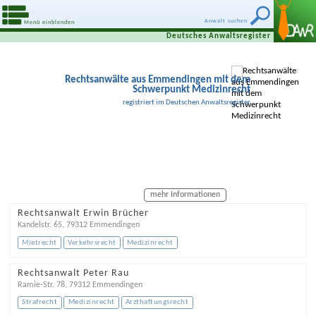
Anwalt suchen
Menü einblenden
Deutsches Anwaltsregister
Rechtsanwälte aus Emmendingen mit dem
Schwerpunkt Medizinrecht
registriert im Deutschen Anwaltsregister
mehr Informationen
Rechtsanwalt Erwin Brücher
Kandelstr. 65
,
79312
Emmendingen
Mietrecht
Verkehrsrecht
Medizinrecht
Rechtsanwalt Peter Rau
Ramie-Str. 78
,
79312
Emmendingen
Strafrecht
Medizinrecht
Arzthaftungsrecht