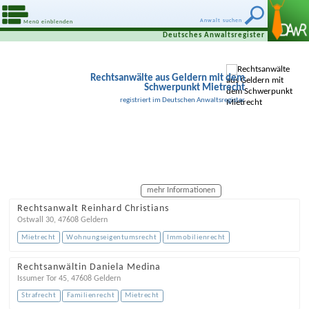
Anwalt suchen
Menü einblenden
Deutsches Anwaltsregister
Rechtsanwälte aus Geldern mit dem
Schwerpunkt Mietrecht
registriert im Deutschen Anwaltsregister
mehr Informationen
Rechtsanwalt Reinhard Christians
Ostwall 30
,
47608
Geldern
Mietrecht
Wohnungseigentumsrecht
Immobilienrecht
Rechtsanwältin Daniela Medina
Issumer Tor 45
,
47608
Geldern
Strafrecht
Familienrecht
Mietrecht