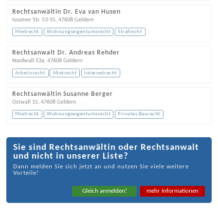
Rechtsanwältin Dr. Eva van Husen
Issumer Str. 53-55
,
47608
Geldern
Mietrecht
Wohnungseigentumsrecht
Strafrecht
Rechtsanwalt Dr. Andreas Rehder
Nordwall 53a
,
47608
Geldern
Arbeitsrecht
Mietrecht
Internetrecht
Rechtsanwältin Susanne Berger
Ostwall 15
,
47608
Geldern
Mietrecht
Wohnungseigentumsrecht
Privates Baurecht
Sie sind Rechtsanwältin oder Rechtsanwalt
und nicht in unserer Liste?
Dann melden Sie sich jetzt an und nutzen Sie viele weitere
Vorteile!
Gleich anmelden!
mehr Informationen