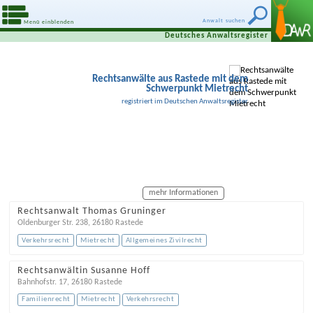
Anwalt suchen
Menü einblenden
Deutsches Anwaltsregister
Rechtsanwälte aus Rastede mit dem
Schwerpunkt Mietrecht
registriert im Deutschen Anwaltsregister
mehr Informationen
Rechtsanwalt Thomas Gruninger
Oldenburger Str. 238
,
26180
Rastede
Verkehrsrecht
Mietrecht
Allgemeines Zivilrecht
Rechtsanwältin Susanne Hoff
Bahnhofstr. 17
,
26180
Rastede
Familienrecht
Mietrecht
Verkehrsrecht