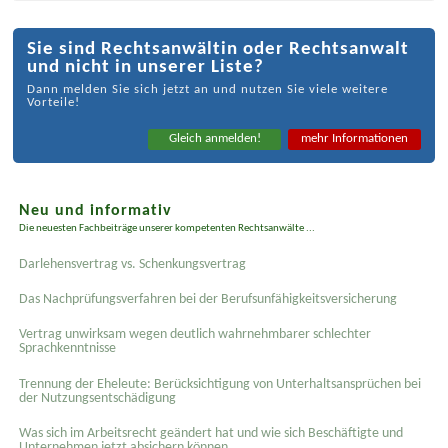
Sie sind Rechtsanwältin oder Rechtsanwalt
und nicht in unserer Liste?
Dann melden Sie sich jetzt an und nutzen Sie viele weitere
Vorteile!
Gleich anmelden!
mehr Informationen
Neu und informativ
Die neuesten Fachbeiträge unserer kompetenten Rechtsanwälte ...
Darlehensvertrag vs. Schenkungsvertrag
Das Nachprüfungsverfahren bei der Berufsunfähigkeitsversicherung
Vertrag unwirksam wegen deutlich wahrnehmbarer schlechter
Sprachkenntnisse
Trennung der Eheleute: Berücksichtigung von Unterhaltsansprüchen bei
der Nutzungsentschädigung
Was sich im Arbeitsrecht geändert hat und wie sich Beschäftigte und
Unternehmen jetzt absichern können