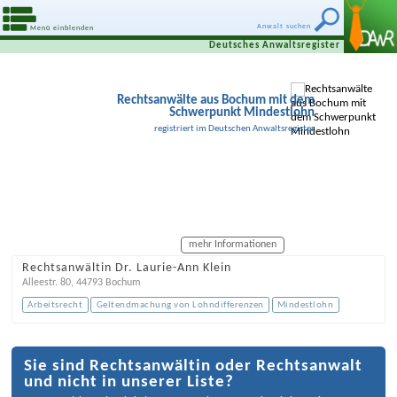
Anwalt suchen
Menü einblenden
Deutsches Anwaltsregister
Rechtsanwälte aus Bochum mit dem
Schwerpunkt Mindestlohn
registriert im Deutschen Anwaltsregister
mehr Informationen
Rechtsanwältin Dr. Laurie-Ann Klein
Alleestr. 80
,
44793
Bochum
Arbeitsrecht
Geltendmachung von Lohndifferenzen
Mindestlohn
Sie sind Rechtsanwältin oder Rechtsanwalt
und nicht in unserer Liste?