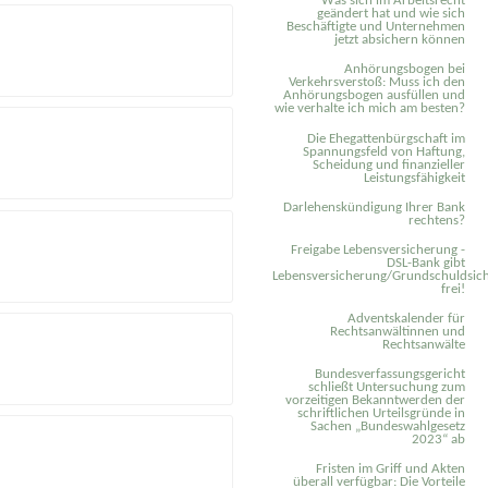
Was sich im Arbeitsrecht
geändert hat und wie sich
Beschäftigte und Unternehmen
jetzt absichern können
Anhörungsbogen bei
Verkehrsverstoß: Muss ich den
Anhörungsbogen ausfüllen und
wie verhalte ich mich am besten?
Die Ehegattenbürgschaft im
Spannungsfeld von Haftung,
Scheidung und finanzieller
Leistungsfähigkeit
Darlehenskündigung Ihrer Bank
rechtens?
Freigabe Lebensversicherung -
DSL-Bank gibt
Lebensversicherung/Grundschuldsich
frei!
Adventskalender für
Rechtsanwältinnen und
Rechtsanwälte
Bundesverfassungsgericht
schließt Untersuchung zum
vorzeitigen Bekanntwerden der
schriftlichen Urteilsgründe in
Sachen „Bundeswahlgesetz
2023“ ab
Fristen im Griff und Akten
überall verfügbar: Die Vorteile