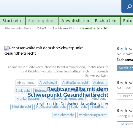
Startseite
Suchergebnis
Anwaltslisten
Fachartikel
Foto
Hier befinden Sie sich:
DAWR
Rechtsanwälte
Gesundheitsrecht
Rechts
Neuenwe
Fachanwa
Die auf dieser Seite verzeichneten Rechtsanwältinnen, Rechtsanwälte
Medizinr
und Rechtsanwaltskanzleien beschäftigen sich mit folgende
Schwerpunkten:
Rechts
Abmahnung
Arbeitsrecht
Arzthaftungsrecht
Arztrecht
Rechtsanwälte mit dem
Nell-Breu
Bankrecht
Betreuungsrecht
Gesundheitsrecht
IT-Recht
Schwerpunkt Gesundheitsrecht
IT-Recht
Krankenhausrecht
Krankenversicherungsrecht
Kündigung
registriert im Deutschen Anwaltsregister
Medizinrecht
Nachbarschaftsrecht
Sozialrecht
Strafrecht
Rechts
Verkehrsrecht
Versicherungsrecht
Georg-Rüc
Sozialre