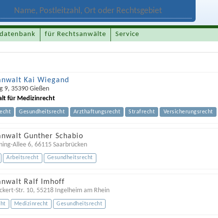
datenbank
für Rechtsanwälte
Service
anwalt Kai Wiegand
g 9
,
35390
Gießen
lt für Medizinrecht
echt
Gesundheitsrecht
Arzthaftungsrecht
Strafrecht
Versicherungsrecht
anwalt Gunther Schabio
ning-Allee 6
,
66115
Saarbrücken
Arbeitsrecht
Gesundheitsrecht
anwalt Ralf Imhoff
kert-Str. 10
,
55218
Ingelheim am Rhein
cht
Medizinrecht
Gesundheitsrecht