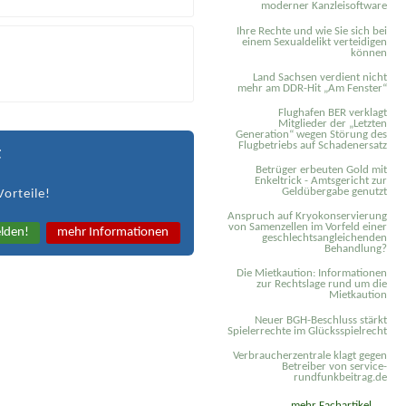
moderner Kanzleisoftware
Ihre Rechte und wie Sie sich bei
einem Sexual­delikt verteidigen
können
Land Sachsen verdient nicht
mehr am DDR-Hit „Am Fenster“
Flughafen BER verklagt
Mitglieder der „Letzten
Generation“ wegen Störung des
Flugbetriebs auf Schadenersatz
t
Betrüger erbeuten Gold mit
Enkeltrick - Amtsgericht zur
Geldübergabe genutzt
Vorteile!
Anspruch auf Kryokonservierung
von Samenzellen im Vorfeld einer
lden!
mehr Informationen
geschlechtsangleichenden
Behandlung?
Die Mietkaution: Informationen
zur Rechtslage rund um die
Mietkaution
Neuer BGH-Beschluss stärkt
Spielerrechte im Glücksspielrecht
Verbraucherzentrale klagt gegen
Betreiber von service-
rundfunkbeitrag.de
mehr Fachartikel ...