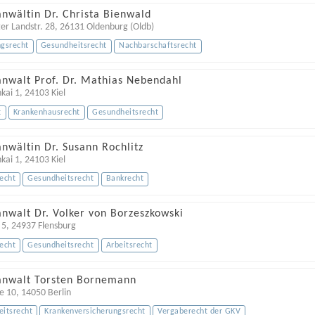
nwältin Dr. Christa Bienwald
r Landstr. 28
,
26131
Oldenburg (Oldb)
gsrecht
Gesundheitsrecht
Nachbarschaftsrecht
anwalt Prof. Dr. Mathias Nebendahl
kai 1
,
24103
Kiel
t
Krankenhausrecht
Gesundheitsrecht
nwältin Dr. Susann Rochlitz
kai 1
,
24103
Kiel
echt
Gesundheitsrecht
Bankrecht
nwalt Dr. Volker von Borzeszkowski
 5
,
24937
Flensburg
echt
Gesundheitsrecht
Arbeitsrecht
anwalt Torsten Bornemann
e 10
,
14050
Berlin
itsrecht
Krankenversicherungsrecht
Vergaberecht der GKV