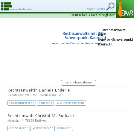
Anwalt suchen
Menü einblenden
Deutsches Anwaltsregister
Rechtsanwälte mit dem
Schwerpunkt Kaurecht
registriert im Deutschen Anwaltsregister
mehr Informationen
Rechtsanwältin Daniela Enderle
Bahnhofstr. 28
,
82515
Wolfratshausen
Forderungsrecht
Kaurecht
Werkvertragsrecht
Rechtsanwalt Christof M. Burkard
Heerstr. 44
,
78628
Rottweil
Arbeitsrecht
Verkehrsrecht
Kaurecht