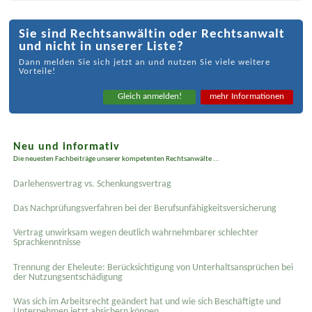
Sie sind Rechtsanwältin oder Rechtsanwalt
und nicht in unserer Liste?
Dann melden Sie sich jetzt an und nutzen Sie viele weitere
Vorteile!
Gleich anmelden!
mehr Informationen
Neu und informativ
Die neuesten Fachbeiträge unserer kompetenten Rechtsanwälte ...
Darlehensvertrag vs. Schenkungsvertrag
Das Nachprüfungsverfahren bei der Berufsunfähigkeitsversicherung
Vertrag unwirksam wegen deutlich wahrnehmbarer schlechter
Sprachkenntnisse
Trennung der Eheleute: Berücksichtigung von Unterhaltsansprüchen bei
der Nutzungsentschädigung
Was sich im Arbeitsrecht geändert hat und wie sich Beschäftigte und
Unternehmen jetzt absichern können