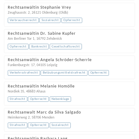
Rechtsanwältin Stephanie Vrey
Zeughausstr. 2
,
26121
Oldenburg (Oldb)
Verbraucherrecht
Sozialrecht
Opferrecht
Rechtsanwältin Dr. Sabine Kupfer
Am Berliner Tor 1
,
16792
Zehdenick
Opferrecht
Bankrecht
Gesellschaftsrecht
Rechtsanwältin Angela Schröder-Scherrle
Funkenburgstr. 17
,
04105
Leipzig
Verkehrsstrafrecht
Betäubungsmittelstrafrecht
Opferrecht
Rechtsanwältin Melanie Homölle
Nordiek 35
,
48683
Ahaus
Strafrecht
Opferrecht
Nebenklage
Rechtsanwalt Marc da Silva Salgado
Heimkerweg 2
,
58706
Menden
Strafrecht
Opferrecht
Sozialrecht
Rechtsanwältin Barbara Lang