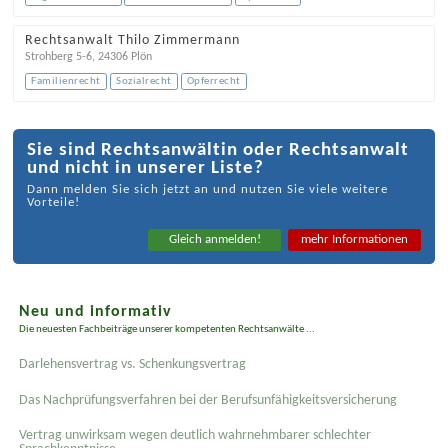
Rechtsanwalt Thilo Zimmermann
Strohberg 5-6
,
24306
Plön
Familienrecht
Sozialrecht
Opferrecht
Sie sind Rechtsanwältin oder Rechtsanwalt
und nicht in unserer Liste?
Dann melden Sie sich jetzt an und nutzen Sie viele weitere
Vorteile!
Gleich anmelden!
mehr Informationen
Neu und informativ
Die neuesten Fachbeiträge unserer kompetenten Rechtsanwälte ...
Darlehensvertrag vs. Schenkungsvertrag
Das Nachprüfungsverfahren bei der Berufsunfähigkeitsversicherung
Vertrag unwirksam wegen deutlich wahrnehmbarer schlechter