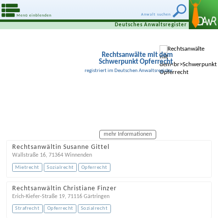
Anwalt suchen
Menü einblenden
Deutsches Anwaltsregister
Rechtsanwälte mit dem
Schwerpunkt Opferrecht
registriert im Deutschen Anwaltsregister
mehr Informationen
Rechtsanwältin Susanne Gittel
Wallstraße 16
,
71364
Winnenden
Mietrecht
Sozialrecht
Opferrecht
Rechtsanwältin Christiane Finzer
Erich-Kiefer-Straße 19
,
71116
Gärtringen
Strafrecht
Opferrecht
Sozialrecht