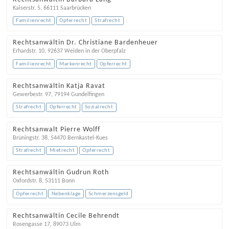
Kaiserstr. 5
,
66111
Saarbrücken
Familienrecht
Opferrecht
Strafrecht
Rechtsanwältin Dr. Christiane Bardenheuer
Erhardstr. 10
,
92637
Weiden in der Oberpfalz
Familienrecht
Markenrecht
Opferrecht
Rechtsanwältin Katja Ravat
Gewerbestr. 97
,
79194
Gundelfingen
Strafrecht
Opferrecht
Sozialrecht
Rechtsanwalt Pierre Wolff
Brüningstr. 38
,
54470
Bernkastel-Kues
Strafrecht
Mietrecht
Opferrecht
Rechtsanwältin Gudrun Roth
Oxfordstr. 8
,
53111
Bonn
Opferrecht
Nebenklage
Schmerzensgeld
Rechtsanwältin Cecile Behrendt
Rosengasse 17
,
89073
Ulm