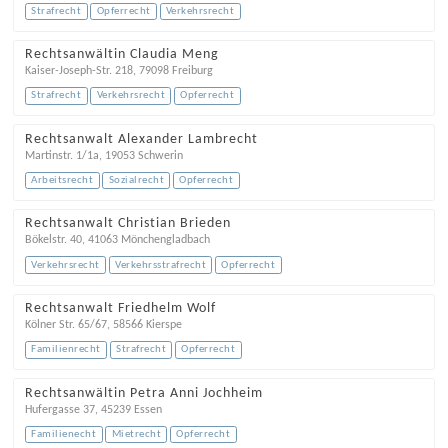
Strafrecht
Opferrecht
Verkehrsrecht
Rechtsanwältin Claudia Meng
Kaiser-Joseph-Str. 218
,
79098
Freiburg
Strafrecht
Verkehrsrecht
Opferrecht
Rechtsanwalt Alexander Lambrecht
Martinstr. 1/1a
,
19053
Schwerin
Arbeitsrecht
Sozialrecht
Opferrecht
Rechtsanwalt Christian Brieden
Bökelstr. 40
,
41063
Mönchengladbach
Verkehrsrecht
Verkehrsstrafrecht
Opferrecht
Rechtsanwalt Friedhelm Wolf
Kölner Str. 65/67
,
58566
Kierspe
Familienrecht
Strafrecht
Opferrecht
Rechtsanwältin Petra Anni Jochheim
Hufergasse 37
,
45239
Essen
Familienecht
Mietrecht
Opferrecht