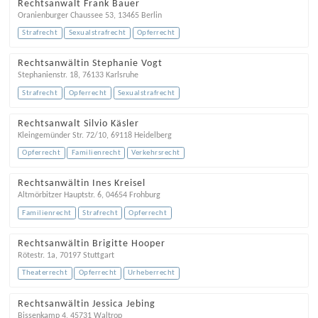
Rechtsanwalt Frank Bauer
Oranienburger Chaussee 53
,
13465
Berlin
Strafrecht
Sexualstrafrecht
Opferrecht
Rechtsanwältin Stephanie Vogt
Stephanienstr. 18
,
76133
Karlsruhe
Strafrecht
Opferrecht
Sexualstrafrecht
Rechtsanwalt Silvio Käsler
Kleingemünder Str. 72/10
,
69118
Heidelberg
Opferrecht
Familienrecht
Verkehrsrecht
Rechtsanwältin Ines Kreisel
Altmörbitzer Hauptstr. 6
,
04654
Frohburg
Familienrecht
Strafrecht
Opferrecht
Rechtsanwältin Brigitte Hooper
Rötestr. 1a
,
70197
Stuttgart
Theaterrecht
Opferrecht
Urheberrecht
Rechtsanwältin Jessica Jebing
Bissenkamp 4
,
45731
Waltrop