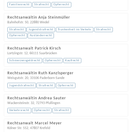
Familienrecht
Strafrecht
Opferrecht
Rechtsanwältin Anja Steinmüller
Bahnhofstr. 50
,
22880
Wedel
Strafrecht
Jugendstrafrecht
Trunkenheit im Verkehr
Strafrecht
Opferrecht
Ausländerrecht
Rechtsanwalt Patrick Kirsch
Lortzingstr. 12
,
66111
Saarbrücken
Schmerzensgeldrecht
Opferrecht
Kaufrecht
Rechtsanwältin Ruth Kanzlsperger
Weisgutstr. 20
,
33106
Paderborn-Sande
Jugendstrafrecht
Strafrecht
Opferrecht
Rechtsanwältin Andrea Sauter
Wackersteinstr. 32
,
72793
Pfullingen
Verkehrsrecht
Opferrecht
Strafrecht
Rechtsanwalt Marcel Meyer
Kölner Str. 552
,
47807
Krefeld