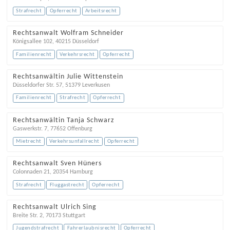
Strafrecht
Opferrecht
Arbeitsrecht
Rechtsanwalt Wolfram Schneider
Königsallee 102
,
40215
Düsseldorf
Familienrecht
Verkehrsrecht
Opferrecht
Rechtsanwältin Julie Wittenstein
Düsseldorfer Str. 57
,
51379
Leverkusen
Familienrecht
Strafrecht
Opferrecht
Rechtsanwältin Tanja Schwarz
Gaswerkstr. 7
,
77652
Offenburg
Mietrecht
Verkehrsunfallrecht
Opferrecht
Rechtsanwalt Sven Hüners
Colonnaden 21
,
20354
Hamburg
Strafrecht
Fluggastrecht
Opferrecht
Rechtsanwalt Ulrich Sing
Breite Str. 2
,
70173
Stuttgart
Jugendstrafrecht
Fahrerlaubnisrecht
Opferrecht