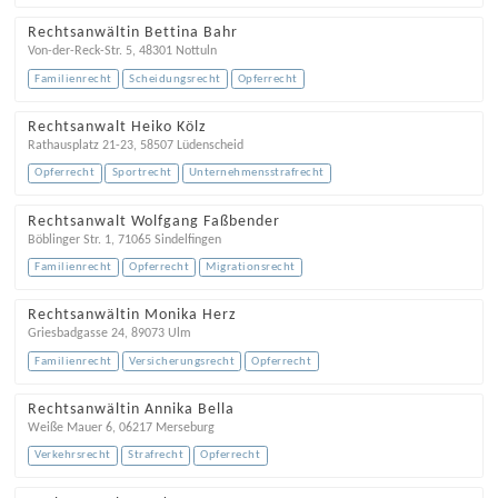
Rechtsanwältin Bettina Bahr
Von-der-Reck-Str. 5
,
48301
Nottuln
Familienrecht
Scheidungsrecht
Opferrecht
Rechtsanwalt Heiko Kölz
Rathausplatz 21-23
,
58507
Lüdenscheid
Opferrecht
Sportrecht
Unternehmensstrafrecht
Rechtsanwalt Wolfgang Faßbender
Böblinger Str. 1
,
71065
Sindelfingen
Familienrecht
Opferrecht
Migrationsrecht
Rechtsanwältin Monika Herz
Griesbadgasse 24
,
89073
Ulm
Familienrecht
Versicherungsrecht
Opferrecht
Rechtsanwältin Annika Bella
Weiße Mauer 6
,
06217
Merseburg
Verkehrsrecht
Strafrecht
Opferrecht