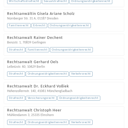
Wirtschaftsstrafrecht
Sexualstrafrecht
Ordnungswidrigkeitenrecht
Rechtsanwältin Gisela Ariane Scholz
Nürnberger Str. 31 A
,
01187
Dresden
Familienrecht
Erbrecht
Ordnungswidrigkeitenrecht
Rechtsanwalt Rainer Dechent
Benzstr. 1
,
70839
Gerlingen
Strafrecht
Familienrecht
Ordnungswidrigkeitenrecht
Rechtsanwalt Gerhard Oels
Leibnizstr. 60
,
10629
Berlin
Strafrecht
Ordnungswidrigkeitenrecht
Verkehrsrecht
Rechtsanwalt Dr. Eckhard Voßiek
Hohenzollernstr. 140
,
41061
Mönchengladbach
Strafrecht
Versicherungsrecht
Ordnungswidrigkeitenrecht
Rechtsanwalt Christoph Heer
Mühlendamm 3
,
25335
Elmshorn
Strafrecht
Ordnungswidrigkeitenrecht
Verkehrsrecht