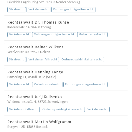
Friedrich-Engels-Ring 52e
,
17033
Neubrandenburg
Strafrecht
Verkehrsrecht
Ordnungswidrigkeitenrecht
Rechtsanwalt Dr. Thomas Kunze
Kasernenstr. 14
,
96450
Coburg
Verkehrsrecht
Ordnungswidrigkeitenrecht
Verkehrsstrafrecht
Rechtsanwalt Reiner Wilkens
Veerßer Str. 40
,
29525
Uelzen
Strafrecht
Verkehrsunfallrecht
Ordnungswidrigkeitenrecht
Rechtsanwalt Henning Lange
Hansering 11
,
06108
Halle (Saale)
Verkehrsrecht
Verkehrsstrafrecht
Ordnungswidrigkeitenrecht
Rechtsanwalt Jurij Kulisenko
Wildemannstraße 4
,
68723
Schwetzingen
Verkehrsunfallrecht
Ordnungswidrigkeitenrecht
Verkehrsrecht
Rechtsanwalt Martin Wolfgramm
Burgwall 28
,
18055
Rostock