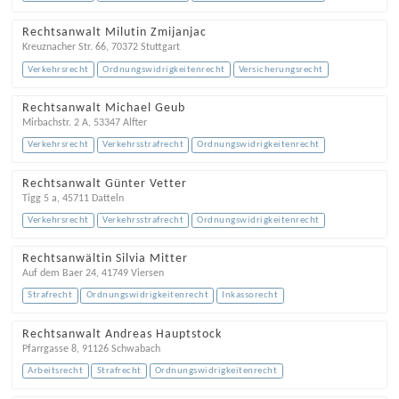
Rechtsanwalt Milutin Zmijanjac
Kreuznacher Str. 66
,
70372
Stuttgart
Verkehrsrecht
Ordnungswidrigkeitenrecht
Versicherungsrecht
Rechtsanwalt Michael Geub
Mirbachstr. 2 A
,
53347
Alfter
Verkehrsrecht
Verkehrsstrafrecht
Ordnungswidrigkeitenrecht
Rechtsanwalt Günter Vetter
Tigg 5 a
,
45711
Datteln
Verkehrsrecht
Verkehrsstrafrecht
Ordnungswidrigkeitenrecht
Rechtsanwältin Silvia Mitter
Auf dem Baer 24
,
41749
Viersen
Strafrecht
Ordnungswidrigkeitenrecht
Inkassorecht
Rechtsanwalt Andreas Hauptstock
Pfarrgasse 8
,
91126
Schwabach
Arbeitsrecht
Strafrecht
Ordnungswidrigkeitenrecht