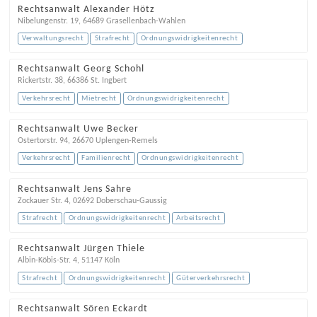
Rechtsanwalt Alexander Hötz
Nibelungenstr. 19
,
64689
Grasellenbach-Wahlen
Verwaltungsrecht
Strafrecht
Ordnungswidrigkeitenrecht
Rechtsanwalt Georg Schohl
Rickertstr. 38
,
66386
St. Ingbert
Verkehrsrecht
Mietrecht
Ordnungswidrigkeitenrecht
Rechtsanwalt Uwe Becker
Ostertorstr. 94
,
26670
Uplengen-Remels
Verkehrsrecht
Familienrecht
Ordnungswidrigkeitenrecht
Rechtsanwalt Jens Sahre
Zockauer Str. 4
,
02692
Doberschau-Gaussig
Strafrecht
Ordnungswidrigkeitenrecht
Arbeitsrecht
Rechtsanwalt Jürgen Thiele
Albin-Köbis-Str. 4
,
51147
Köln
Strafrecht
Ordnungswidrigkeitenrecht
Güterverkehrsrecht
Rechtsanwalt Sören Eckardt