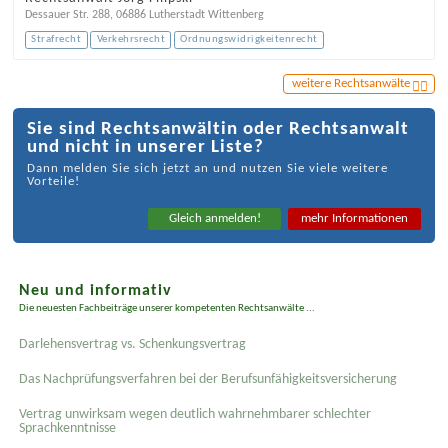
Dessauer Str. 288
,
06886
Lutherstadt Wittenberg
Strafrecht
Verkehrsrecht
Ordnungswidrigkeitenrecht
weitere Rechtsanwälte
Sie sind Rechtsanwältin oder Rechtsanwalt
und nicht in unserer Liste?
Dann melden Sie sich jetzt an und nutzen Sie viele weitere
Vorteile!
Gleich anmelden!
mehr Informationen
Neu und informativ
Die neuesten Fachbeiträge unserer kompetenten Rechtsanwälte ...
Darlehensvertrag vs. Schenkungsvertrag
Das Nachprüfungsverfahren bei der Berufsunfähigkeitsversicherung
Vertrag unwirksam wegen deutlich wahrnehmbarer schlechter
Sprachkenntnisse