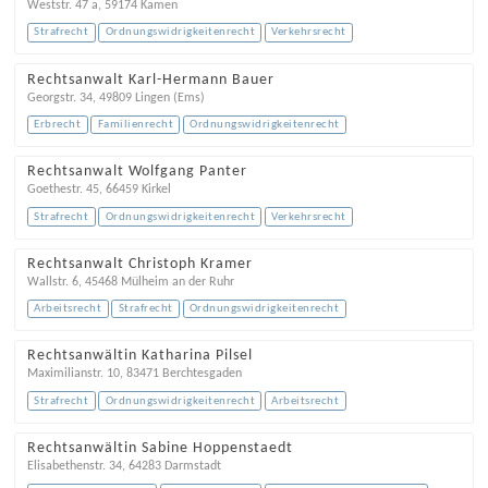
Weststr. 47 a
,
59174
Kamen
Strafrecht
Ordnungswidrigkeitenrecht
Verkehrsrecht
Rechtsanwalt Karl-Hermann Bauer
Georgstr. 34
,
49809
Lingen (Ems)
Erbrecht
Familienrecht
Ordnungswidrigkeitenrecht
Rechtsanwalt Wolfgang Panter
Goethestr. 45
,
66459
Kirkel
Strafrecht
Ordnungswidrigkeitenrecht
Verkehrsrecht
Rechtsanwalt Christoph Kramer
Wallstr. 6
,
45468
Mülheim an der Ruhr
Arbeitsrecht
Strafrecht
Ordnungswidrigkeitenrecht
Rechtsanwältin Katharina Pilsel
Maximilianstr. 10
,
83471
Berchtesgaden
Strafrecht
Ordnungswidrigkeitenrecht
Arbeitsrecht
Rechtsanwältin Sabine Hoppenstaedt
Elisabethenstr. 34
,
64283
Darmstadt