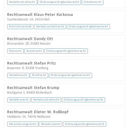
Verkehrsstrafrecht
Ordnungswidrigkeitenrecht
Arbeitsrecht
Rechtsanwalt Klaus-Peter Karkossa
Saarbrückenstr. 54
,
24114
Kiel
Rotlichtverstoß
Verkehrsunfallrecht
Ordnungswidrigkeitenrecht
Rechtsanwalt Dandy Ott
Bismarckstr. 28
,
01683
Nossen
Eherecht
Sozialrecht
Ordnungswidrigkeitenrecht
Rechtsanwalt Stefan Pritz
Bayernstr. 8
,
83308
Trostberg
Verkehsrecht
Strafrecht
Ordnungswidrigkeitenrecht
Rechtsanwalt Stefan Krump
Bachgasse 1
,
64404
Bickenbach
Verkehrsrecht
Verkehrsstrafrecht
Ordnungswidrigkeitenrecht
Rechtsanwalt Dieter W. Roßkopf
Moltkestr. 54
,
74076
Heilbronn
Versicherungsrecht
Verkehrsrecht
Ordnungswidrigkeitenrecht