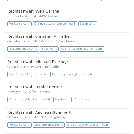
Rechtsanwalt Sven Garthe
Briloner Landstr. 14
,
34497
Korbach
Verkehrsrecht
Ordnungswidrigkeitenrecht
Strafrecht
Rechtsanwalt Christian A. Felber
Gernsheimer Str. 18
,
67575
Eich / Rheinhessen
Bürgerliches Recht
Strafrecht
Ordnungswidrigkeitenrecht
Rechtsanwalt Michael Eveslage
Getrudenstr. 6
,
49393
Lohne (Oldb)
Familienrecht
Erbrecht
Ordnungswidrigkeitenrecht
Rechtsanwalt Daniel Beckert
Mättigstr. 45
,
02625
Bautzen
Ordnungswidrigkeitenrecht
Strafrecht
Arbeitsrecht
Rechtsanwalt Andreas Gummert
Halberstädter Str. 47
,
39112
Magdeburg
Verkehrsrecht
Versicherungsrecht
Ordnungswidrigkeitenrecht