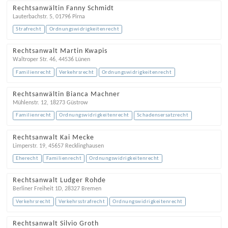
Rechtsanwältin Fanny Schmidt
Lauterbachstr. 5
,
01796
Pirna
Strafrecht
Ordnungswidrigkeitenrecht
Rechtsanwalt Martin Kwapis
Waltroper Str. 46
,
44536
Lünen
Familienrecht
Verkehrsrecht
Ordnungswidrigkeitenrecht
Rechtsanwältin Bianca Machner
Mühlenstr. 12
,
18273
Güstrow
Familienrecht
Ordnungswidrigkeitenrecht
Schadensersatzrecht
Rechtsanwalt Kai Mecke
Limperstr. 19
,
45657
Recklinghausen
Eherecht
Familienrecht
Ordnungswidrigkeitenrecht
Rechtsanwalt Ludger Rohde
Berliner Freiheit 1D
,
28327
Bremen
Verkehrsrecht
Verkehrsstrafrecht
Ordnungswidrigkeitenrecht
Rechtsanwalt Silvio Groth