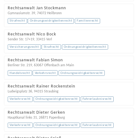
Rechtsanwalt Jan Stockmann
Gymnasiumstr. 39
,
74072
Heilbronn
Strafrecht
Ordnungswidrigkeitenrecht
Familienrecht
Rechtsanwalt Nico Bock
Sender Str. 17+19
,
33415
Verl
Versicherungsrecht
Strafrecht
Ordnungswidrigkeitenrecht
Rechtsanwalt Fabian Simon
Berliner Str. 219
,
63067
Offenbach am Main
Handelsrecht
Verkehrsrecht
Ordnungswidrigkeitenrecht
Rechtsanwalt Rainer Rockenstein
Ludwigsplatz 36
,
94315
Straubing
Verkehrsrecht
Ordnungswidrigkeitenrecht
Fahrerlaubnisrecht
Rechtsanwalt Dieter Gerken
Hauptkanal links 31
,
26871
Papenburg
Verkehrsrecht
Ordnungswidrigkeitenrecht
Fahrerlaubnisrecht