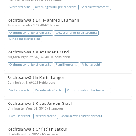
Verkehrsrecht
Ordnungswidrigkeitenrecht
Verkehrsstrafrecht
Rechtsanwalt Dr. Manfred Laumann
Timmermanufer 170
,
48429
Rheine
Ordnungswidrigkeitenrecht
Gewerblicher Rechtsschutz
Schadensersatzrecht
Rechtsanwalt Alexander Brand
Magdeburger Str. 26
,
39340
Haldensleben
Ordnungswidrigkeitenrecht
Familienrecht
Arbeitsrecht
Rechtsanwältin Karin Langer
Bahnhofstr. 5
,
69115
Heidelberg
Verkehrsrecht
Verkehrsstrafrecht
Ordnungswidrigkeitenrecht
Rechtsanwalt Klaus Jürgen Giebl
Vinnhorster Weg 51
,
30419
Hannover
Familienrecht
Verkehrsrecht
Ordnungswidrigkeitenrecht
Rechtsanwalt Christian Latour
Charlottenstr. 7
,
98617
Meiningen