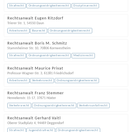
Strafrecht
Ordnungswidrigkeitenrecht
Disziplinarrecht
Rechtsanwalt Eugen Ritzdorf
Trierer Str. 1
,
54550
Daun
Arbeitsrecht
Baurecht
Ordnungswidrigkeitenrecht
Rechtsanwalt Boris M. Schmitz
Stammheimer Str. 10
,
70806
Kornwestheim
Strafrecht
Ordnungswidrigkeitenrecht
Medizinrecht
Rechtsanwalt Maurice Privat
Professor-Wagner-Str. 3
,
61381
Friedrichsdorf
Arbeitsrecht
Verkehrsrecht
Ordnungswidrigkeitenrecht
Rechtsanwalt Franz Stemmer
Hennekenstr. 15-17
,
37671
Höxter
Verkehrsrecht
Ordnungswidrigkeitenrecht
Verkehrsunfallrecht
Rechtsanwalt Gerhard Vaitl
Oberer Stadtplatz 4
,
94469
Deggendorf
Strafrecht
Jugendstrafrecht
Ordnungswidrigkeitenrecht