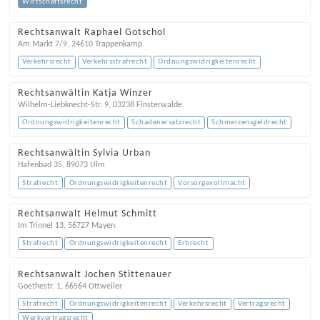
Wirtschaftsrecht
Rechtsanwalt Raphael Gotschol
Am Markt 7/9
,
24610
Trappenkamp
Verkehrsrecht
Verkehrsstrafrecht
Ordnungswidrigkeitenrecht
Rechtsanwältin Katja Winzer
Wilhelm-Liebknecht-Str. 9
,
03238
Finsterwalde
Ordnungswidrigkeitenrecht
Schadenersatzrecht
Schmerzensgeldrecht
Rechtsanwältin Sylvia Urban
Hafenbad 35
,
89073
Ulm
Strafrecht
Ordnungswidrigkeitenrecht
Vorsorgevollmacht
Rechtsanwalt Helmut Schmitt
Im Trinnel 13
,
56727
Mayen
Strafrecht
Ordnungswidrigkeitenrecht
Erbrecht
Rechtsanwalt Jochen Stittenauer
Goethestr. 1
,
66564
Ottweiler
Strafrecht
Ordnungswidrigkeitenrecht
Verkehrsrecht
Vertragsrecht
Werkvertragsrecht