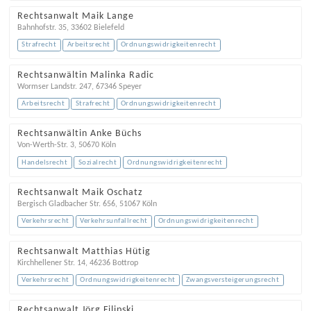
Rechtsanwalt Maik Lange
Bahnhofstr. 35
,
33602
Bielefeld
Strafrecht
Arbeitsrecht
Ordnungswidrigkeitenrecht
Rechtsanwältin Malinka Radic
Wormser Landstr. 247
,
67346
Speyer
Arbeitsrecht
Strafrecht
Ordnungswidrigkeitenrecht
Rechtsanwältin Anke Büchs
Von-Werth-Str. 3
,
50670
Köln
Handelsrecht
Sozialrecht
Ordnungswidrigkeitenrecht
Rechtsanwalt Maik Oschatz
Bergisch Gladbacher Str. 656
,
51067
Köln
Verkehrsrecht
Verkehrsunfallrecht
Ordnungswidrigkeitenrecht
Rechtsanwalt Matthias Hütig
Kirchhellener Str. 14
,
46236
Bottrop
Verkehrsrecht
Ordnungswidrigkeitenrecht
Zwangsversteigerungsrecht
Rechtsanwalt Jörg Filipski