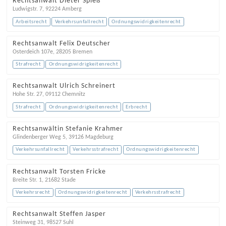
Rechtsanwalt Dieter Spieß
Ludwigstr. 7
,
92224
Amberg
Arbeitsrecht
Verkehrsunfallrecht
Ordnungswidrigkeitenrecht
Rechtsanwalt Felix Deutscher
Osterdeich 107e
,
28205
Bremen
Strafrecht
Ordnungswidrigkeitenrecht
Rechtsanwalt Ulrich Schreinert
Hohe Str. 27
,
09112
Chemnitz
Strafrecht
Ordnungswidrigkeitenrecht
Erbrecht
Rechtsanwältin Stefanie Krahmer
Glindenberger Weg 5
,
39126
Magdeburg
Verkehrsunfallrecht
Verkehrsstrafrecht
Ordnungswidrigkeitenrecht
Rechtsanwalt Torsten Fricke
Breite Str. 1
,
21682
Stade
Verkehrsrecht
Ordnungswidrigkeitenrecht
Verkehrsstrafrecht
Rechtsanwalt Steffen Jasper
Steinweg 31
,
98527
Suhl