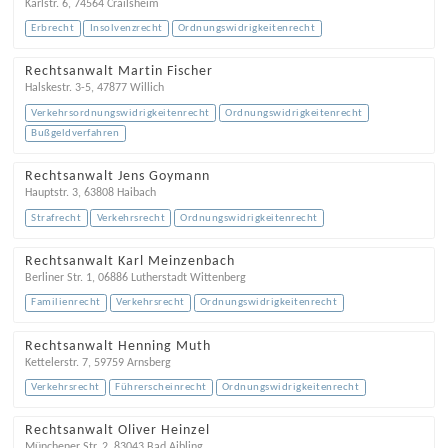
Karlstr. 6
,
74564
Crailsheim
Erbrecht
Insolvenzrecht
Ordnungswidrigkeitenrecht
Rechtsanwalt Martin Fischer
Halskestr. 3-5
,
47877
Willich
Verkehrsordnungswidrigkeitenrecht
Ordnungswidrigkeitenrecht
Bußgeldverfahren
Rechtsanwalt Jens Goymann
Hauptstr. 3
,
63808
Haibach
Strafrecht
Verkehrsrecht
Ordnungswidrigkeitenrecht
Rechtsanwalt Karl Meinzenbach
Berliner Str. 1
,
06886
Lutherstadt Wittenberg
Familienrecht
Verkehrsrecht
Ordnungswidrigkeitenrecht
Rechtsanwalt Henning Muth
Kettelerstr. 7
,
59759
Arnsberg
Verkehrsrecht
Führerscheinrecht
Ordnungswidrigkeitenrecht
Rechtsanwalt Oliver Heinzel
Münchener Str. 2
,
83043
Bad Aibling