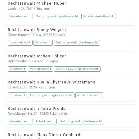
Rechtsanwalt Michael Huber
Landstr. 69
,
76547
Sinzheim
Verkehrsrecht
Ordnungswidrigkeitenrecht
Verkehrsunfallrecht
Rechtsanwalt Ronny Weigert
Obere Hauptstr. 140 a
,
09376
Oelsnitz
Internetrecht
Strafrecht
Ordnungswidrigkeitenrecht
Rechtsanwalt Jochen Ohliger
Birkenweiher 13
,
42651
Solingen
Strafrecht
Verkehrsrecht
Ordnungswidrigkeitenrecht
Rechtsanwältin Julia Chytraeus-Witzemann
Kaiserstr. 50
,
72764
Reutlingen
Strafrecht
Ordnungswidrigkeitenrecht
Ausländerrecht
Rechtsanwältin Petra Prehls
Rendsburger Str. 34
,
24340
Eckernförde
Verkehrsrecht
Arbeitsrecht
Ordnungswidrigkeitenrecht
Rechtsanwalt Klaus-Dieter Gebhardt