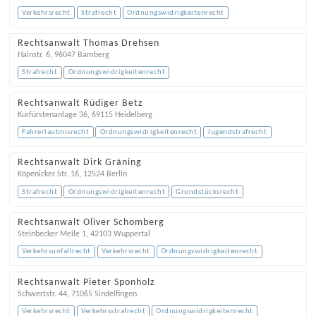
Verkehrsrecht
Strafrecht
Ordnungswidrigkeitenrecht
Rechtsanwalt Thomas Drehsen
Hainstr. 6
,
96047
Bamberg
Strafrecht
Ordnungswidrigkeitenrecht
Rechtsanwalt Rüdiger Betz
Kurfürstenanlage 36
,
69115
Heidelberg
Fahrerlaubnisrecht
Ordnungswidrigkeitenrecht
Jugendstrafrecht
Rechtsanwalt Dirk Gräning
Köpenicker Str. 16
,
12524
Berlin
Strafrecht
Ordnungswidrigkeitenrecht
Grundstücksrecht
Rechtsanwalt Oliver Schomberg
Steinbecker Meile 1
,
42103
Wuppertal
Verkehrsunfallrecht
Verkehrsrecht
Ordnungswidrigkeitenrecht
Rechtsanwalt Pieter Sponholz
Schwertstr. 44
,
71065
Sindelfingen
Verkehrsrecht
Verkehrsstrafrecht
Ordnungswidrigkeitenrecht