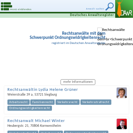
Anwalt suchen
Menü einblenden
Deutsches Anwaltsregister
Rechtsanwälte mit dem
Schwerpunkt Ordnungswidrigkeitenrecht
registriert im Deutschen Anwaltsregister
mehr Informationen
Rechtsanwältin Lydia Helene Grüner
Weierstraße 39 a
,
53721
Siegburg
Arbeitsrecht
Familienrecht
Verkehrsrecht
Verkehrsstrafrecht
Ordnungswidrigkeitenrecht
Rechtsanwalt Michael Winter
Heubergstr. 21
,
70806
Kornwestheim