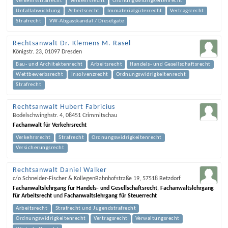
Verkehrsstrafrecht
Verkehrsrecht
Ordnungswidrigkeitenrecht
Unfallabwicklung
Arbeitsrecht
Immaterialgüterrecht
Vertragsrecht
Strafrecht
VW-Abgasskandal / Dieselgate
Rechtsanwalt Dr. Klemens M. Rasel
Königstr. 23
,
01097
Dresden
Bau- und Architektenrecht
Arbeitsrecht
Handels- und Gesellschaftsrecht
Wettbewerbsrecht
Insolvenzrecht
Ordnungswidrigkeitenrecht
Strafrecht
Rechtsanwalt Hubert Fabricius
Bodelschwinghstr. 4
,
08451
Crimmitschau
Fachanwalt für Verkehrsrecht
Verkehrsrecht
Strafrecht
Ordnungswidrigkeitenrecht
Versicherungsrecht
Rechtsanwalt Daniel Walker
c/o Schneider-Fischer & Kollegen
Bahnhofstraße 19
,
57518
Betzdorf
Fachanwaltslehrgang für Handels- und Gesellschaftsrecht
,
Fachanwaltslehrgang
für Arbeitsrecht
und
Fachanwaltslehrgang für Steuerrecht
Arbeitsrecht
Strafrecht und Jugendstrafrecht
Ordnungswidrigkeitenrecht
Vertragsrecht
Verwaltungsrecht