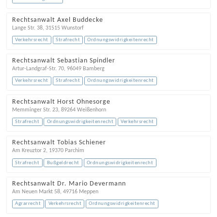
Rechtsanwalt Axel Buddecke
Lange Str. 38
,
31515
Wunstorf
Verkehrsrecht
Strafrecht
Ordnungswidrigkeitenrecht
Rechtsanwalt Sebastian Spindler
Artur-Landgraf-Str. 70
,
96049
Bamberg
Verkehrsrecht
Strafrecht
Ordnungswidrigkeitenrecht
Rechtsanwalt Horst Ohnesorge
Memminger Str. 23
,
89264
Weißenhorn
Strafrecht
Ordnungswidrigkeitenrecht
Verkehrsrecht
Rechtsanwalt Tobias Schiener
Am Kreuztor 2
,
19370
Parchim
Strafrecht
Bußgeldrecht
Ordnungswidrigkeitenrecht
Rechtsanwalt Dr. Mario Devermann
Am Neuen Markt 58
,
49716
Meppen
Agrarrecht
Verkehrsrecht
Ordnungswidrigkeitenrecht