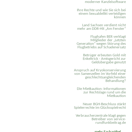
moderner Kanzleisoftware
Ihre Rechte und wie Sie sich bei
einem Sexual­delikt verteidigen
können
Land Sachsen verdient nicht
mehr am DDR-Hit „Am Fenster“
Flughafen BER verklagt
Mitglieder der „Letzten
Generation“ wegen Störung des
Flugbetriebs auf Schadenersatz
Betrüger erbeuten Gold mit
Enkeltrick - Amtsgericht zur
Geldübergabe genutzt
Anspruch auf Kryokonservierung
von Samenzellen im Vorfeld einer
geschlechtsangleichenden
Behandlung?
Die Mietkaution: Informationen
zur Rechtslage rund um die
Mietkaution
Neuer BGH-Beschluss stärkt
Spielerrechte im Glücksspielrecht
Verbraucherzentrale klagt gegen
Betreiber von service-
rundfunkbeitrag.de
mehr Fachartikel ...