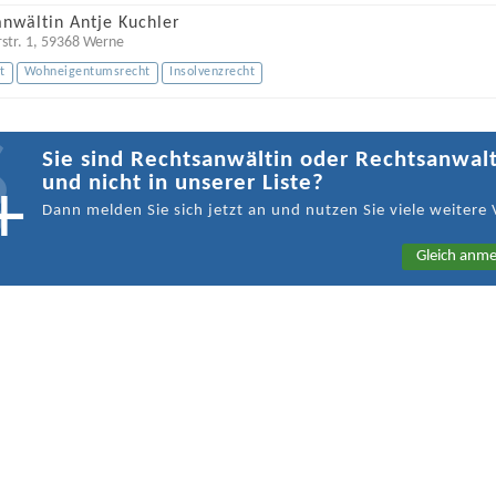
nwältin Antje Kuchler
str. 1
,
59368
Werne
t
Wohneigentumsrecht
Insolvenzrecht
Sie sind Rechtsanwältin oder Rechtsanwal
und nicht in unserer Liste?
Dann melden Sie sich jetzt an und nutzen Sie viele weitere 
Gleich anme