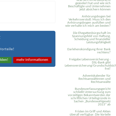
Was sich im Arbeitsrecht
geändert hat und wie sich
Beschäftigte und Unternehmen
jetzt absichern können
Anhörungsbogen bei
Verkehrsverstoß: Muss ich den
Anhörungsbogen ausfüllen und
wie verhalte ich mich am besten?
Die Ehegattenbürgschaft im
Spannungsfeld von Haftung,
t
Scheidung und finanzieller
Leistungsfähigkeit
Vorteile!
Darlehenskündigung Ihrer Bank
rechtens?
Freigabe Lebensversicherung -
lden!
mehr Informationen
DSL-Bank gibt
Lebensversicherung/Grundschuldsich
frei!
Adventskalender für
Rechtsanwältinnen und
Rechtsanwälte
Bundesverfassungsgericht
schließt Untersuchung zum
vorzeitigen Bekanntwerden der
schriftlichen Urteilsgründe in
Sachen „Bundeswahlgesetz
2023“ ab
Fristen im Griff und Akten
überall verfügbar: Die Vorteile