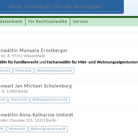
datenbank
für Rechtsanwälte
Service
anwältin Manuela Ernstberger
str. 8
,
97353
Wiesentheid
tin für Familienrecht
und
Fachanwältin für Miet- und Wohnungseigentumsr
nrecht
Mietrecht
Wohneigentumsrecht
anwalt Jan Michael Schulenburg
. 8
,
12489
Berlin
echt
Mietrecht
Wohneigentumsrecht
anwältin Anna-Katharina Untiedt
haler Chaussee 333
,
12351
Berlin
cht
Mietrecht
Wohneigentumsrecht