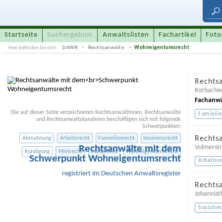
Startseite
Suchergebnis
Anwaltslisten
Fachartikel
Foto
Hier befinden Sie sich:
DAWR
Rechtsanwälte
Wohneigentumsrecht
Rechts
Korbacher
Fachanwäl
Die auf dieser Seite verzeichneten Rechtsanwältinnen, Rechtsanwälte
Famielie
und Rechtsanwaltskanzleien beschäftigen sich mit folgende
Schwerpunkten:
Rechts
Abmahnung
Arbeitsrecht
Famielienrecht
Insolvenzrecht
Rechtsanwälte mit dem
Volmerstr
Kündigung
Mietrecht
Sozialrecht
Wohneigentumsrecht
Schwerpunkt Wohneigentumsrecht
Arbeitsr
registriert im Deutschen Anwaltsregister
Rechts
Johannist
Sozialre