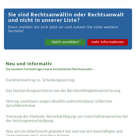
Sie sind Rechtsanwältin oder Rechtsanwalt
und nicht in unserer Liste?
Dann melden Sie sich jetzt an und nutzen Sie viele weitere
Vorteile!
Gleich anmelden!
mehr Informationen
Neu und informativ
Die neuesten Fachbeiträge unserer kompetenten Rechtsanwälte ...
Darlehensvertrag vs. Schenkungsvertrag
Das Nachprüfungsverfahren bei der Berufsunfähigkeitsversicherung
Vertrag unwirksam wegen deutlich wahrnehmbarer schlechter
Sprachkenntnisse
Trennung der Eheleute: Berücksichtigung von Unterhaltsansprüchen bei
der Nutzungsentschädigung
Was sich im Arbeitsrecht geändert hat und wie sich Beschäftigte und
Unternehmen jetzt absichern können