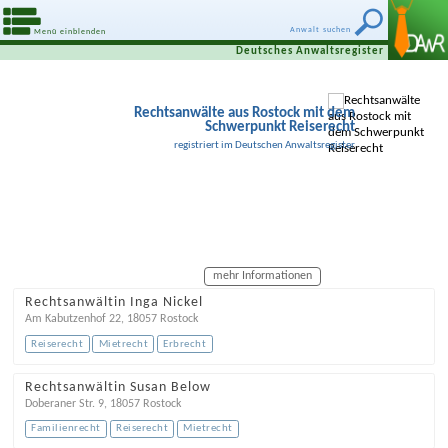
Anwalt suchen
Menü einblenden
Deutsches Anwaltsregister
Rechtsanwälte aus Rostock mit dem
Schwerpunkt Reiserecht
registriert im Deutschen Anwaltsregister
mehr Informationen
Rechtsanwältin Inga Nickel
Am Kabutzenhof 22
,
18057
Rostock
Reiserecht
Mietrecht
Erbrecht
Rechtsanwältin Susan Below
Doberaner Str. 9
,
18057
Rostock
Familienrecht
Reiserecht
Mietrecht