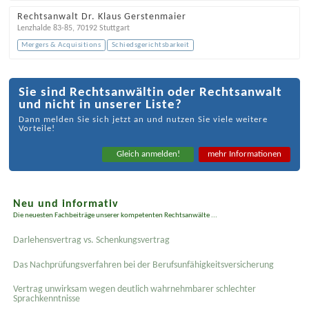
Rechtsanwalt Dr. Klaus Gerstenmaier
Lenzhalde 83-85
,
70192
Stuttgart
Mergers & Acquisitions
Schiedsgerichtsbarkeit
Sie sind Rechtsanwältin oder Rechtsanwalt
und nicht in unserer Liste?
Dann melden Sie sich jetzt an und nutzen Sie viele weitere
Vorteile!
Gleich anmelden!
mehr Informationen
Neu und informativ
Die neuesten Fachbeiträge unserer kompetenten Rechtsanwälte ...
Darlehensvertrag vs. Schenkungsvertrag
Das Nachprüfungsverfahren bei der Berufsunfähigkeitsversicherung
Vertrag unwirksam wegen deutlich wahrnehmbarer schlechter
Sprachkenntnisse