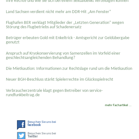
Ihre Rechte und wie Sie sich bei einem Sexual­delikt verteidigen können
Land Sachsen verdient nicht mehr am DDR-Hit „Am Fenster“
Flughafen BER verklagt Mitglieder der „Letzten Generation“ wegen
Störung des Flugbetriebs auf Schadenersatz
Betrüger erbeuten Gold mit Enkeltrick - Amtsgericht zur Geldübergabe
genutzt
Anspruch auf Kryokonservierung von Samenzellen im Vorfeld einer
geschlechtsangleichenden Behandlung?
Die Mietkaution: Informationen zur Rechtslage rund um die Mietkaution
Neuer BGH-Beschluss stärkt Spielerrechte im Glücksspielrecht
Verbraucherzentrale klagt gegen Betreiber von service-
rundfunkbeitrag.de
mehr Fachartikel ...
Besuchen Sie uns bei
facebook
Besuchen Sie uns bei
Twitter