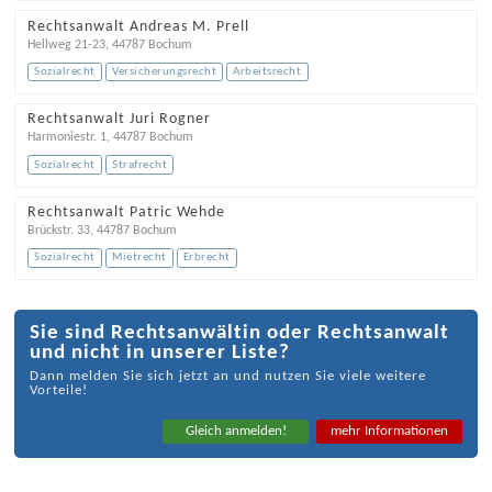
Rechtsanwalt Andreas M. Prell
Hellweg 21-23
,
44787
Bochum
Sozialrecht
Versicherungsrecht
Arbeitsrecht
Rechtsanwalt Juri Rogner
Harmoniestr. 1
,
44787
Bochum
Sozialrecht
Strafrecht
Rechtsanwalt Patric Wehde
Brückstr. 33
,
44787
Bochum
Sozialrecht
Mietrecht
Erbrecht
Sie sind Rechtsanwältin oder Rechtsanwalt
und nicht in unserer Liste?
Dann melden Sie sich jetzt an und nutzen Sie viele weitere
Vorteile!
Gleich anmelden!
mehr Informationen