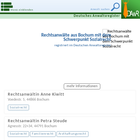
Anwalt suchen
Menü einblenden
Deutsches Anwaltsregister
Rechtsanwälte aus Bochum mit dem
Schwerpunkt Sozialrecht
registriert im Deutschen Anwaltsregister
mehr Informationen
Rechtsanwältin Anne Kiwitt
Voedestr. 5
,
44866
Bochum
Sozialrecht
Rechtsanwältin Petra Steude
Agnesstr. 22+34
,
44791
Bochum
Sozialrecht
Familienrecht
Arzthaftungsrecht