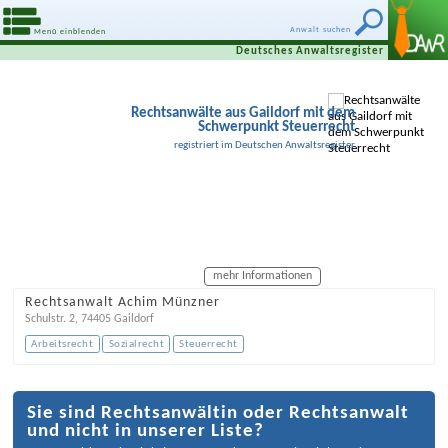
Anwalt suchen
Menü einblenden
Deutsches Anwaltsregister
Rechtsanwälte aus Gaildorf mit dem
Schwerpunkt Steuerrecht
registriert im Deutschen Anwaltsregister
mehr Informationen
Rechtsanwalt Achim Münzner
Schulstr. 2
,
74405
Gaildorf
Arbeitsrecht
Sozialrecht
Steuerrecht
Sie sind Rechtsanwältin oder Rechtsanwalt
und nicht in unserer Liste?